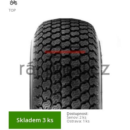
TOP
Dostupnost:
Šenov:
2 ks
Skladem 3 ks
Ostrava:
1 ks