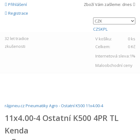
Přihlášení
Zboží Vám zašleme:
dnes
Registrace
CZ
SK
PL
32 let
tradice
V košíku:
0 ks
zkušenosti
Celkem:
0 Kč
Internetová sleva:
1%
Maloobchodní ceny
MENU
rájpneu.cz
Pneumatiky
Agro
-
Ostatní
K500
11x4.00-4
11x4.00-4 Ostatní K500 4PR TL
Kenda