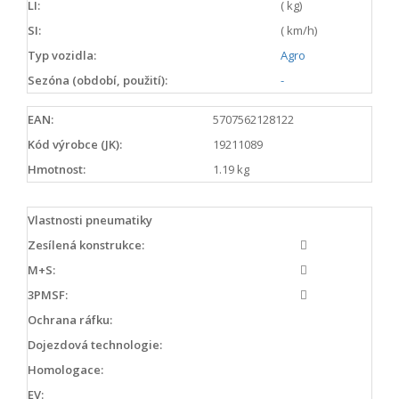
LI:
( kg)
SI:
( km/h)
Typ vozidla:
Agro
Sezóna (období, použití):
-
EAN:
5707562128122
Kód výrobce (JK):
19211089
Hmotnost:
1.19 kg
Vlastnosti pneumatiky
Zesílená konstrukce:
M+S:
3PMSF:
Ochrana ráfku:
Dojezdová technologie:
Homologace:
EV: