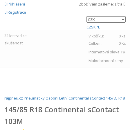
Přihlášení
Zboží Vám zašleme:
zítra
Registrace
CZ
SK
PL
32 let
tradice
V košíku:
0 ks
zkušenosti
Celkem:
0 Kč
Internetová sleva:
1%
Maloobchodní ceny
MENU
rájpneu.cz
Pneumatiky
Osobní
Letní
Continental
sContact
145/85 R18
145/85 R18 Continental sContact
103M