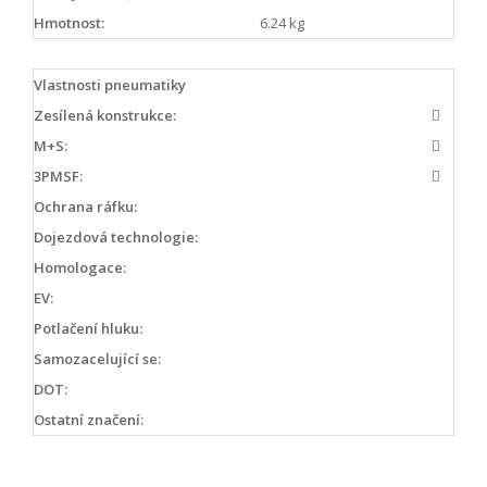
Hmotnost:
6.24 kg
Vlastnosti pneumatiky
Zesílená konstrukce:
M+S:
3PMSF:
Ochrana ráfku:
Dojezdová technologie:
Homologace:
EV:
Potlačení hluku:
Samozacelující se:
DOT:
Ostatní značení: