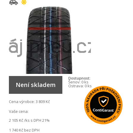
Dostupnost:
Šenov:
0 ks
Není skladem
Ostrava:
0 ks
Cena výrobce:
3 809 Kč
Vaše cena:
2 105 Kč
/ks s DPH 21%
1 740 Kč
bez DPH