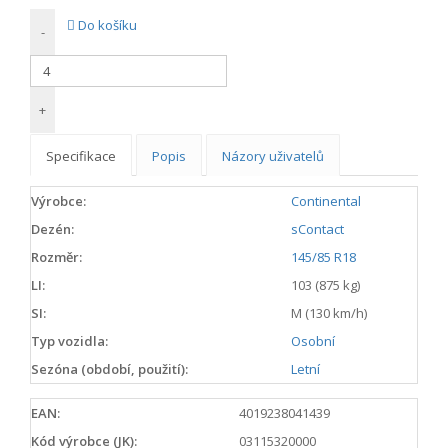
Do košíku
-
+
Specifikace
Popis
Názory uživatelů
Výrobce:
Continental
Dezén:
sContact
Rozměr:
145/85 R18
LI:
103 (875 kg)
SI:
M (130 km/h)
Typ vozidla:
Osobní
Sezóna (období, použití):
Letní
EAN:
4019238041439
Kód výrobce (JK):
03115320000