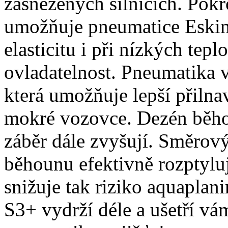
zasněžených silnicích. Pokr
umožňuje pneumatice Eskim
elasticitu i při nízkých tepl
ovladatelnost. Pneumatika v
která umožňuje lepší přilna
mokré vozovce. Dezén běhou
záběr dále zvyšují. Směrov
běhounu efektivně rozptylu
snižuje tak riziko aquapla
S3+ vydrží déle a ušetří vá