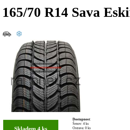
165/70 R14 Sava Esk
Dostupnost
:
Šenov:
4 ks
Skladem 4 ks
Ostrava:
0 ks