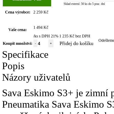
Sklad externí:
50 ks do 5 prac. dní
Cena výrobce:
2 259 Kč
1 494 Kč
Vaše cena:
/ks s DPH 21%
1 235 Kč bez DPH
Odešlem
Přidej do košíku
Koupit množství:
-
+
Specifikace
Popis
Názory uživatelů
Sava Eskimo S3+ je zimní p
Pneumatika Sava Eskimo S3