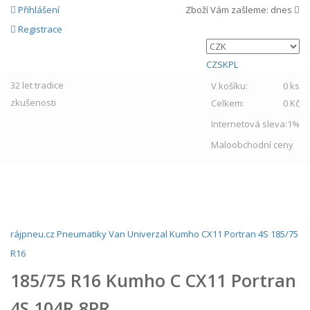
Přihlášení
Zboží Vám zašleme:
dnes
Registrace
CZ
SK
PL
32 let
tradice
V košíku:
0 ks
zkušenosti
Celkem:
0 Kč
Internetová sleva:
1%
Maloobchodní ceny
MENU
rájpneu.cz
Pneumatiky
Van
Univerzal
Kumho
CX11 Portran 4S
185/75
R16
185/75 R16 Kumho C CX11 Portran
4S 104R 8PR