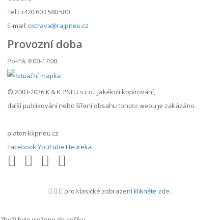
Tel.: +420 603 580 580
E-mail:
ostrava@rajpneu.cz
Provozní doba
Po-Pá, 8:00-17:00
© 2003-2026 K & K PNEU s.r.o., Jakékoli kopírování,
další publikování nebo šíření obsahu tohoto webu je zakázáno.
platon.kkpneu.cz
Facebook
YouTube
Heureka
pro klasické zobrazení
klikněte zde
.
.
Zboží bylo vloženo do košíku.