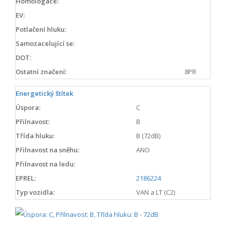
Homologace:
EV:
Potlačení hluku:
Samozacelující se:
DOT:
Ostatní značení:
8PR
Energetický štítek
Úspora:
C
Přilnavost:
B
Třída hluku:
B (72dB)
Přilnavost na sněhu:
ANO
Přilnavost na ledu:
EPREL:
2186224
Typ vozidla:
VAN a LT (C2)