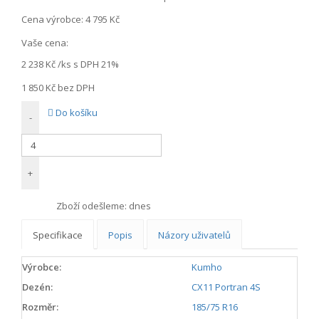
Cena výrobce:
4 795 Kč
Vaše cena:
2 238 Kč
/ks s DPH 21%
1 850 Kč
bez DPH
Do košíku
-
+
Zboží odešleme:
dnes
Specifikace
Popis
Názory uživatelů
Výrobce:
Kumho
Dezén:
CX11 Portran 4S
Rozměr:
185/75 R16