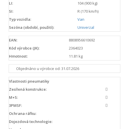
LI:
104 (900 kg)
SI:
R (170 km/h)
Typ vozidla:
Van
Sezóna (období, použití):
Univerzal
EAN:
8808956610692
Kód výrobce (JK):
2364023
Hmotnost:
11.81 kg
Objednáno u výrobce od: 31.07.2026
Vlastnosti pneumatiky
Zesílená konstrukce:
M+S:
3PMSF:
Ochrana ráfku:
Dojezdová technologie: