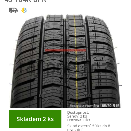
Dostupnost:
Šenov:
2 ks
Skladem 2 ks
Ostrava:
0 ks
Sklad externí:
50 ks do 8
prac. dní