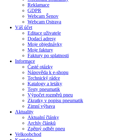
Reklamace
GDPR
Webcam Šenov
Webcam Ostrava
Váš účet
Editace uživatele
Dodací adresy
Moje objednávky
Moje faktury
Faktury po splatnosti
Informace
Časté otázky
Nápověda k e-shopu
Technický rádce
Katalogy a letáky
Testy pneumatik
Výpočet rozměrů pneu
Zkratky v popisu pneumatik
Zimní výbava
Aktuality
Aktualní články
Archív článků
Zpětný odběr pneu
Velkoobchod
Kontakty