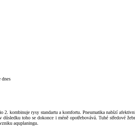
e
dnes
sio 2. kombinuje rysy standartu a komfortu. Pneumatika nabízí afektiv
v důsledku toho
se
dokonce i
méně
opotřebovává
. Tuhé středové žeb
 vzniku aquplaningu.