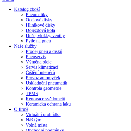
Katalog zboží
Pneumatiky
Ocelové disky
Hliníkové disky
Dojezdová kola
Duše, vložky, ventily
Pytle na pneu
Naše služby
Prodej pneu a disků
Pneuservis
Výměna oleje
Servis klimatizací
Čištění interiérů
Provoz automyček
Uskladnění pneumatik
Kontrola geometrie
TPMS
Renovace světlometů
Keramická ochrana laku
O firmě
Virtuální prohlídka
Náš tým
Volná místa
Obchodní podmínky