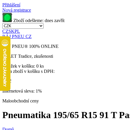
Přihlášení
Nová registrace
Zboží odešleme:
dnes
zavřít
CZ
SK
PL
RÁJ PNEU CZ
RÁJ PNEU
®
100% ONLINE
32 LET
Tradice, zkušenosti
Položek v košíku:
0 ks
Cena zboží v košíku s DPH:
0 Kč
Internetová sleva:
1%
Maloobchodní ceny
Pneumatika 195/65 R15 91 T Pass
Domů