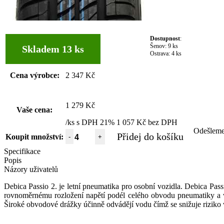
Dostupnost
:
Šenov:
9 ks
Skladem 13 ks
Ostrava:
4 ks
Cena výrobce:
2 347 Kč
1 279 Kč
Vaše cena:
/ks s DPH 21%
1 057 Kč bez DPH
Odešlem
Přidej do košíku
Koupit množství:
-
+
Specifikace
Popis
Názory uživatelů
Debica Passio 2. je letní pneumatika pro osobní vozidla. Debica Pas
rovnoměrnému rozložení
napětí
podél
celého
obvodu
pneumatiky
a 
Široké obvodové drážky účinně odvádějí vodu čímž se snižuje riziko