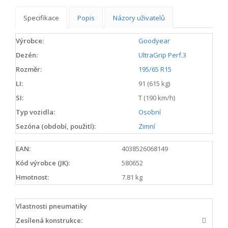
Specifikace
Popis
Názory uživatelů
Výrobce:
Goodyear
Dezén:
UltraGrip Perf.3
Rozměr:
195/65 R15
LI:
91 (615 kg)
SI:
T (190 km/h)
Typ vozidla:
Osobní
Sezóna (období, použití):
Zimní
EAN:
4038526068149
Kód výrobce (JK):
580652
Hmotnost:
7.81 kg
Vlastnosti pneumatiky
Zesílená konstrukce: