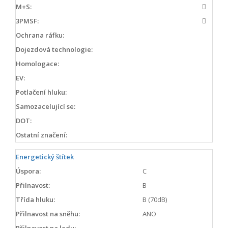
M+S:
3PMSF:
Ochrana ráfku:
Dojezdová technologie:
Homologace:
EV:
Potlačení hluku:
Samozacelující se:
DOT:
Ostatní značení:
Energetický štítek
Úspora:
C
Přilnavost:
B
Třída hluku:
B (70dB)
Přilnavost na sněhu:
ANO