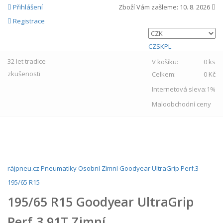
Přihlášení
Zboží Vám zašleme:
10. 8. 2026
Registrace
CZ
SK
PL
32 let
tradice
V košíku:
0 ks
zkušenosti
Celkem:
0 Kč
Internetová sleva:
1%
Maloobchodní ceny
MENU
rájpneu.cz
Pneumatiky
Osobní
Zimní
Goodyear
UltraGrip Perf.3
195/65 R15
195/65 R15 Goodyear UltraGrip
Perf.3 91T Zimní