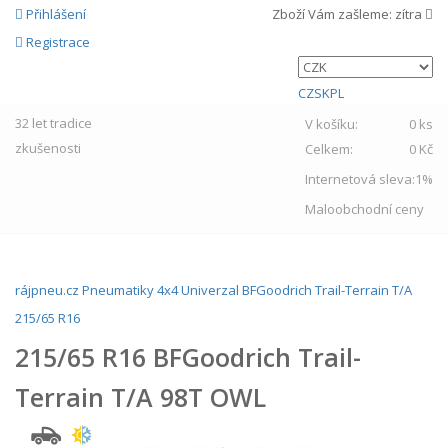
Přihlášení
Zboží Vám zašleme:
zítra
Registrace
CZ
SK
PL
32 let
tradice
V košíku:
0 ks
zkušenosti
Celkem:
0 Kč
Internetová sleva:
1%
Maloobchodní ceny
rájpneu.cz
Pneumatiky
4x4
Univerzal
BFGoodrich
Trail-Terrain T/A
215/65 R16
215/65 R16 BFGoodrich Trail-
Terrain T/A 98T OWL