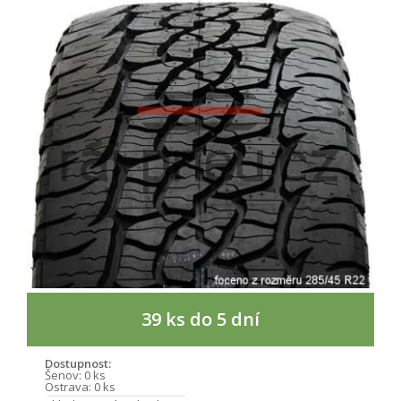
39 ks do 5 dní
Dostupnost:
Šenov:
0 ks
Ostrava:
0 ks