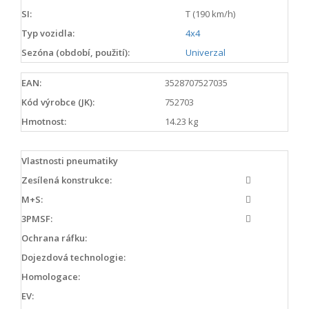
SI:
T (190 km/h)
Typ vozidla:
4x4
Sezóna (období, použití):
Univerzal
EAN:
3528707527035
Kód výrobce (JK):
752703
Hmotnost:
14.23 kg
Vlastnosti pneumatiky
Zesílená konstrukce:
M+S:
3PMSF:
Ochrana ráfku:
Dojezdová technologie:
Homologace:
EV: