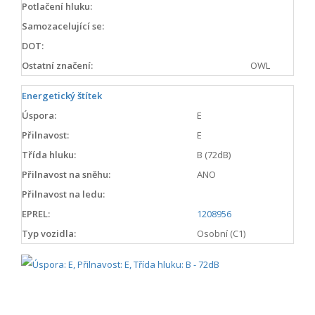
Potlačení hluku:
Samozacelující se:
DOT:
Ostatní značení:
OWL
Energetický štítek
Úspora:
E
Přilnavost:
E
Třída hluku:
B (72dB)
Přilnavost na sněhu:
ANO
Přilnavost na ledu:
EPREL:
1208956
Typ vozidla:
Osobní (C1)