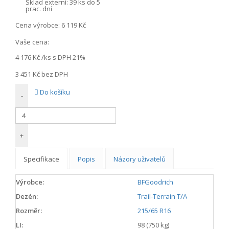
Sklad externí:
39 ks do 5
prac. dní
Cena výrobce:
6 119 Kč
Vaše cena:
4 176 Kč
/ks s DPH 21%
3 451 Kč
bez DPH
Do košíku
-
+
Specifikace
Popis
Názory uživatelů
Výrobce:
BFGoodrich
Dezén:
Trail-Terrain T/A
Rozměr:
215/65 R16
LI:
98 (750 kg)