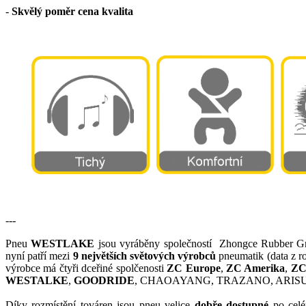
-
Skvělý poměr cena kvalita
---
Pneu
WESTLAKE
jsou vyráběny společností Zhongce Rubber Gr
nyní patří mezi
9 největších světových výrobců
pneumatik (data z r
výrobce má čtyři dceřiné spolčenosti
ZC
Europe
,
ZC Amerika
,
ZC
WESTALKE
,
GOODRIDE
, CHAOAYANG, TRAZANO, ARISU
Díky rozmístění továren jsou pneu velice
dobře dostupné
po celé