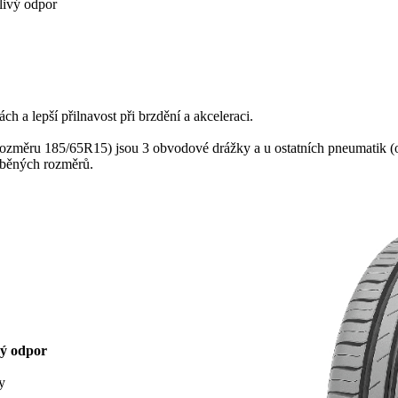
livý odpor
h a lepší přilnavost při brzdění a akceleraci.
změru 185/65R15) jsou 3 obvodové drážky a u ostatních pneumatik (o
áběných rozměrů.
ivý odpor
y