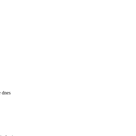
e
dnes