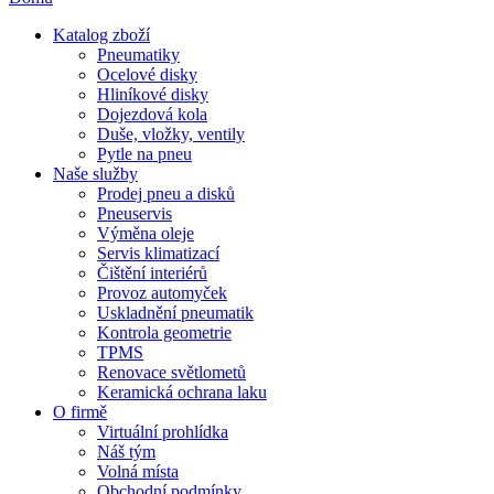
Katalog zboží
Pneumatiky
Ocelové disky
Hliníkové disky
Dojezdová kola
Duše, vložky, ventily
Pytle na pneu
Naše služby
Prodej pneu a disků
Pneuservis
Výměna oleje
Servis klimatizací
Čištění interiérů
Provoz automyček
Uskladnění pneumatik
Kontrola geometrie
TPMS
Renovace světlometů
Keramická ochrana laku
O firmě
Virtuální prohlídka
Náš tým
Volná místa
Obchodní podmínky