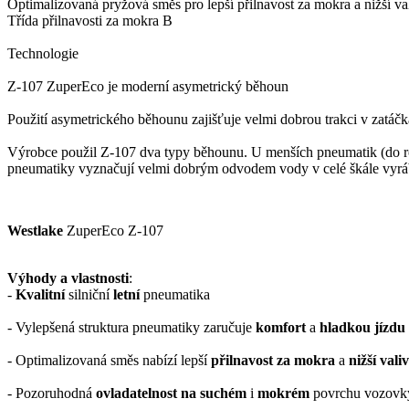
Optimalizovaná pryžová směs pro lepší přilnavost za mokra a nižší va
Třída přilnavosti za mokra B
Technologie
Z-107 ZuperEco je moderní asymetrický běhoun
Použití asymetrického běhounu zajišťuje velmi dobrou trakci v zatáčkác
Výrobce použil Z-107 dva typy běhounu. U menších pneumatik (do ro
pneumatiky vyznačují velmi dobrým odvodem vody v celé škále vyr
Westlake
ZuperEco Z-107
Výhody a vlastnosti
:
-
Kvalitní
silniční
letní
pneumatika
- Vylepšená struktura pneumatiky zaručuje
komfort
a
hladkou jízdu
- Optimalizovaná směs nabízí lepší
přilnavost za mokra
a
nižší val
- Pozoruhodná
ovladatelnost na suchém
i
mokrém
povrchu vozovk