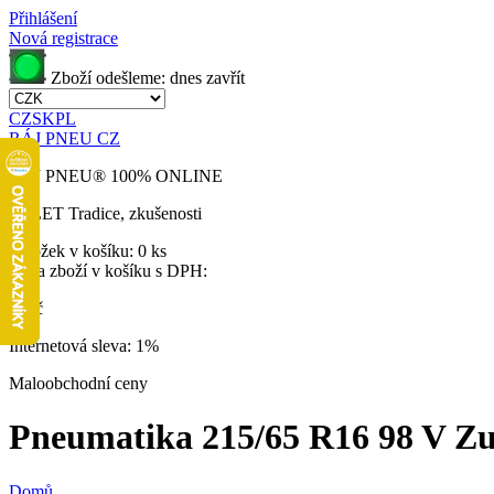
Přihlášení
Nová registrace
Zboží odešleme:
dnes
zavřít
CZ
SK
PL
RÁJ PNEU CZ
RÁJ PNEU
®
100% ONLINE
32 LET
Tradice, zkušenosti
Položek v košíku:
0 ks
Cena zboží v košíku s DPH:
0 Kč
Internetová sleva:
1%
Maloobchodní ceny
Pneumatika 215/65 R16 98 V Zup
Domů