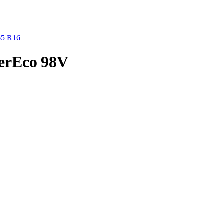
65 R16
perEco 98V