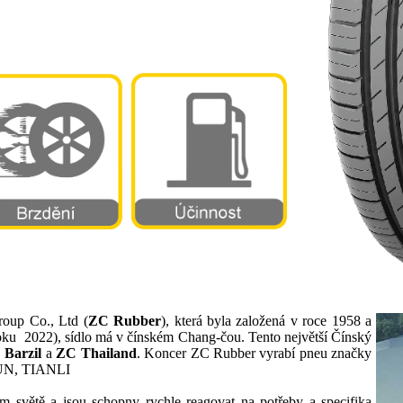
oup Co., Ltd (
ZC Rubber
), která byla založená v roce 1958 a
oku 2022), sídlo má v čínském Chang-čou. Tento největší Čínský
 Barzil
a
ZC Thailand
. Koncer ZC Rubber vyrabí pneu značky
N, TIANLI
m světě a jsou schopny rychle reagovat na potřeby a specifika