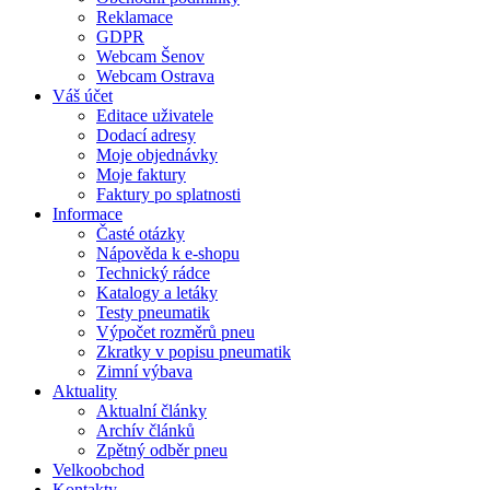
Reklamace
GDPR
Webcam Šenov
Webcam Ostrava
Váš účet
Editace uživatele
Dodací adresy
Moje objednávky
Moje faktury
Faktury po splatnosti
Informace
Časté otázky
Nápověda k e-shopu
Technický rádce
Katalogy a letáky
Testy pneumatik
Výpočet rozměrů pneu
Zkratky v popisu pneumatik
Zimní výbava
Aktuality
Aktualní články
Archív článků
Zpětný odběr pneu
Velkoobchod
Kontakty