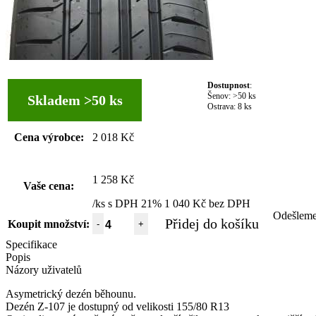
Dostupnost
:
Šenov:
>50 ks
Skladem >50 ks
Ostrava:
8 ks
Cena výrobce:
2 018 Kč
1 258 Kč
Vaše cena:
/ks s DPH 21%
1 040 Kč bez DPH
Odešlem
Přidej do košíku
Koupit množství:
-
+
Specifikace
Popis
Názory uživatelů
Asymetrický dezén běhounu.
Dezén Z-107 je dostupný od velikosti 155/80 R13