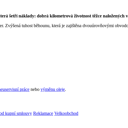
erá šetří náklady: dobrá kilometrová životnost těžce naložených 
er. Zvýšená tuhost běhounu, která je zajištěna dvouúrovňovými obvod
euservisní práce
nebo
výměnu oleje
.
od kupní smlouvy
Reklamace
Velkoobchod