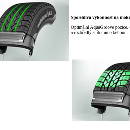
Spolehlivá výkonnost na mok
Optimální AquaGroove pozice. O
a rozbředlý sníh mimo běhoun.