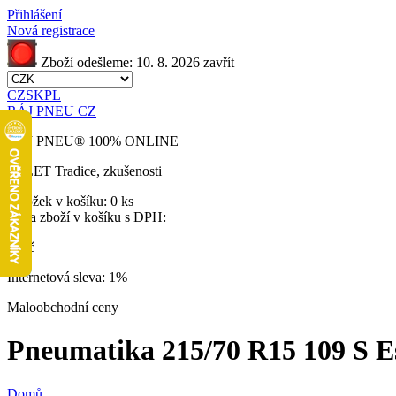
Přihlášení
Nová registrace
Zboží odešleme:
10. 8. 2026
zavřít
CZ
SK
PL
RÁJ PNEU CZ
RÁJ PNEU
®
100% ONLINE
32 LET
Tradice, zkušenosti
Položek v košíku:
0 ks
Cena zboží v košíku s DPH:
0 Kč
Internetová sleva:
1%
Maloobchodní ceny
Pneumatika 215/70 R15 109 S Es
Domů