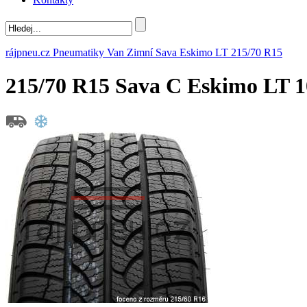
rájpneu.cz
Pneumatiky
Van
Zimní
Sava
Eskimo LT
215/70 R15
215/70 R15 Sava C Eskimo LT 