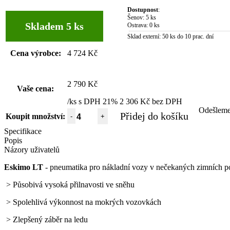
Dostupnost
:
Šenov:
5 ks
Skladem 5 ks
Ostrava:
0 ks
Sklad externí:
50 ks do 10 prac. dní
Cena výrobce:
4 724 Kč
2 790 Kč
Vaše cena:
/ks s DPH 21%
2 306 Kč bez DPH
Odešlem
Přidej do košíku
Koupit množství:
-
+
Specifikace
Popis
Názory uživatelů
Eskimo LT
- pneumatika pro nákladní vozy v nečekaných zimních pod
> Působivá vysoká přilnavosti ve sněhu
> Spolehlivá výkonnost na mokrých vozovkách
> Zlepšený záběr na ledu