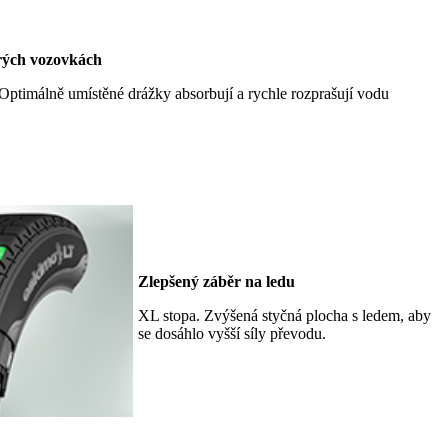
rých vozovkách
ptimálně umístěné drážky absorbují a rychle rozprašují vodu
Zlepšený záběr na ledu
XL stopa. Zvýšená styčná plocha s ledem, aby
se dosáhlo vyšší síly převodu.