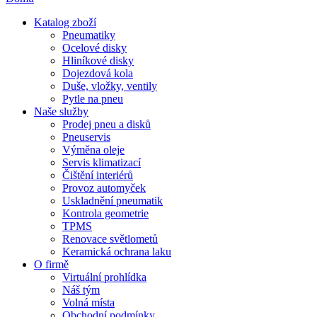
Katalog zboží
Pneumatiky
Ocelové disky
Hliníkové disky
Dojezdová kola
Duše, vložky, ventily
Pytle na pneu
Naše služby
Prodej pneu a disků
Pneuservis
Výměna oleje
Servis klimatizací
Čištění interiérů
Provoz automyček
Uskladnění pneumatik
Kontrola geometrie
TPMS
Renovace světlometů
Keramická ochrana laku
O firmě
Virtuální prohlídka
Náš tým
Volná místa
Obchodní podmínky