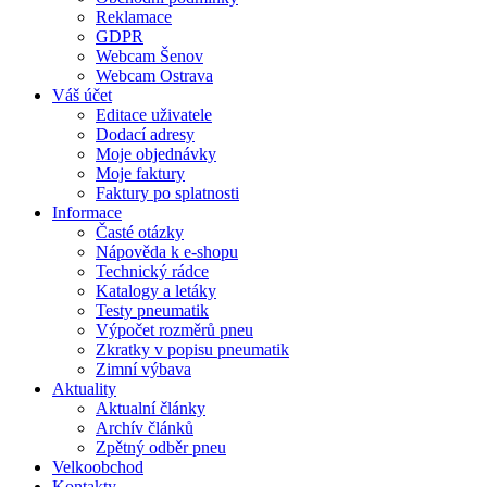
Reklamace
GDPR
Webcam Šenov
Webcam Ostrava
Váš účet
Editace uživatele
Dodací adresy
Moje objednávky
Moje faktury
Faktury po splatnosti
Informace
Časté otázky
Nápověda k e-shopu
Technický rádce
Katalogy a letáky
Testy pneumatik
Výpočet rozměrů pneu
Zkratky v popisu pneumatik
Zimní výbava
Aktuality
Aktualní články
Archív článků
Zpětný odběr pneu
Velkoobchod
Kontakty