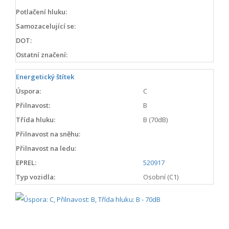
Potlačení hluku:
Samozacelující se:
DOT:
Ostatní značení:
Energetický štítek
Úspora:
C
Přilnavost:
B
Třída hluku:
B (70dB)
Přilnavost na sněhu:
Přilnavost na ledu:
EPREL:
520917
Typ vozidla:
Osobní (C1)