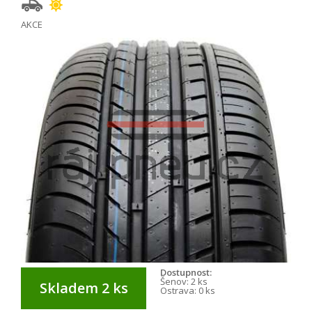
AKCE
Dostupnost:
Šenov:
2 ks
Skladem 2 ks
Ostrava:
0 ks