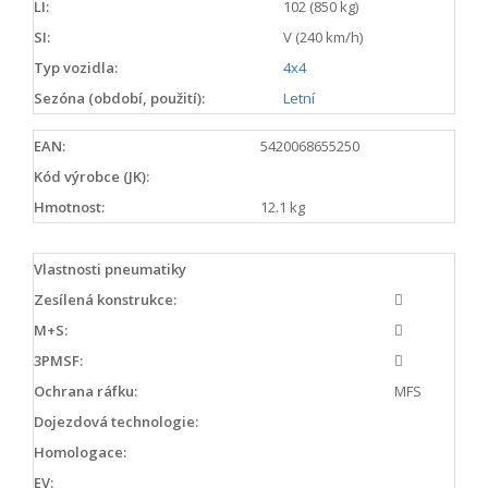
LI:
102 (850 kg)
SI:
V (240 km/h)
Typ vozidla:
4x4
Sezóna (období, použití):
Letní
EAN:
5420068655250
Kód výrobce (JK):
Hmotnost:
12.1 kg
Vlastnosti pneumatiky
Zesílená konstrukce:
M+S:
3PMSF:
Ochrana ráfku:
MFS
Dojezdová technologie:
Homologace:
EV: