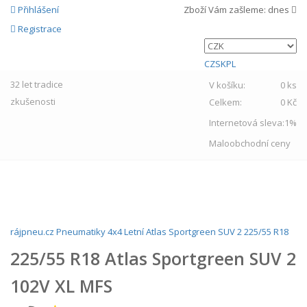
Přihlášení
Zboží Vám zašleme:
dnes
Registrace
CZ
SK
PL
32 let
tradice
V košíku:
0 ks
zkušenosti
Celkem:
0 Kč
Internetová sleva:
1%
Maloobchodní ceny
MENU
rájpneu.cz
Pneumatiky
4x4
Letní
Atlas
Sportgreen SUV 2
225/55 R18
225/55 R18 Atlas Sportgreen SUV 2
102V XL MFS