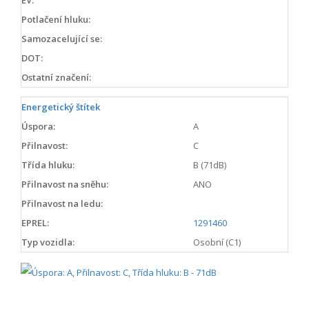
Potlačení hluku:
Samozacelující se:
DOT:
Ostatní značení:
Energetický štítek
Úspora:
A
Přilnavost:
C
Třída hluku:
B (71dB)
Přilnavost na sněhu:
ANO
Přilnavost na ledu:
EPREL:
1291460
Typ vozidla:
Osobní (C1)