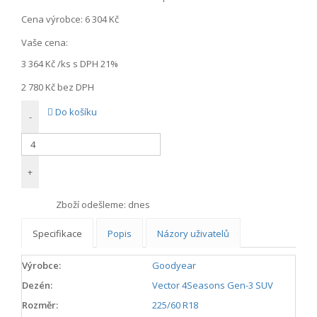
Cena výrobce:
6 304 Kč
Vaše cena:
3 364 Kč
/ks s DPH 21%
2 780 Kč
bez DPH
Do košíku
-
+
Zboží odešleme:
dnes
Specifikace
Popis
Názory uživatelů
Výrobce:
Goodyear
Dezén:
Vector 4Seasons Gen-3 SUV
Rozměr:
225/60 R18