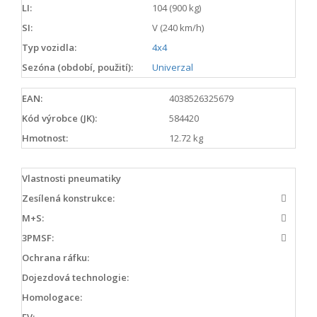
LI:
104 (900 kg)
SI:
V (240 km/h)
Typ vozidla:
4x4
Sezóna (období, použití):
Univerzal
EAN:
4038526325679
Kód výrobce (JK):
584420
Hmotnost:
12.72 kg
Vlastnosti pneumatiky
Zesílená konstrukce:
M+S:
3PMSF:
Ochrana ráfku:
Dojezdová technologie:
Homologace:
EV: