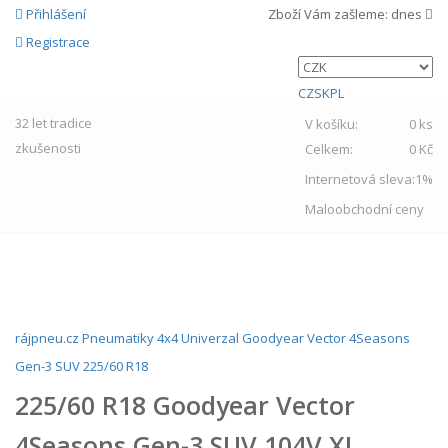
Přihlášení
Zboží Vám zašleme:
dnes
Registrace
CZ
SK
PL
32 let
tradice
V košíku:
0 ks
zkušenosti
Celkem:
0 Kč
Internetová sleva:
1%
Maloobchodní ceny
MENU
rájpneu.cz
Pneumatiky
4x4
Univerzal
Goodyear
Vector 4Seasons
Gen-3 SUV
225/60 R18
225/60 R18 Goodyear Vector
4Seasons Gen-3 SUV 104V XL