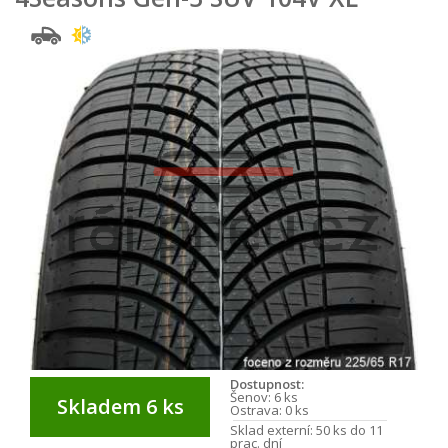
Dostupnost:
Šenov:
6 ks
Skladem 6 ks
Ostrava:
0 ks
Sklad externí:
50 ks do 11
prac. dní