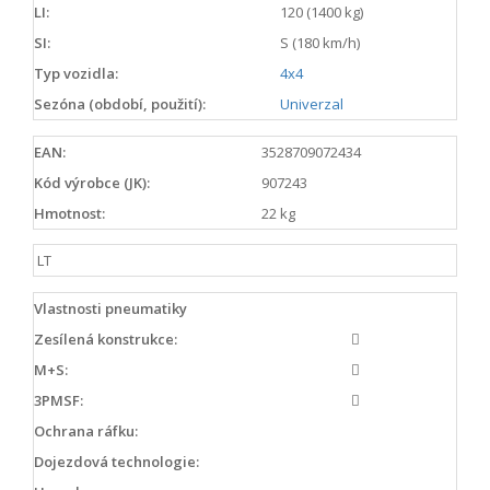
LI:
120 (1400 kg)
SI:
S (180 km/h)
Typ vozidla:
4x4
Sezóna (období, použití):
Univerzal
EAN:
3528709072434
Kód výrobce (JK):
907243
Hmotnost:
22 kg
LT
Vlastnosti pneumatiky
Zesílená konstrukce:
M+S:
3PMSF:
Ochrana ráfku:
Dojezdová technologie: