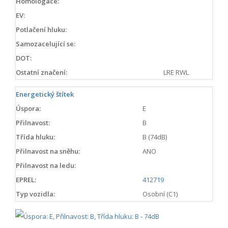
Homologace:
EV:
Potlačení hluku:
Samozacelující se:
DOT:
Ostatní značení:
LRE RWL
Energetický štítek
Úspora:
E
Přilnavost:
B
Třída hluku:
B (74dB)
Přilnavost na sněhu:
ANO
Přilnavost na ledu:
EPREL:
412719
Typ vozidla:
Osobní (C1)