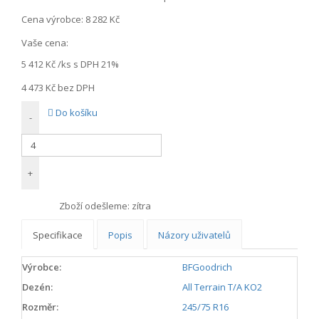
Cena výrobce:
8 282 Kč
Vaše cena:
5 412 Kč
/ks s DPH 21%
4 473 Kč
bez DPH
Do košíku
-
+
Zboží odešleme:
zítra
Specifikace
Popis
Názory uživatelů
Výrobce:
BFGoodrich
Dezén:
All Terrain T/A KO2
Rozměr:
245/75 R16