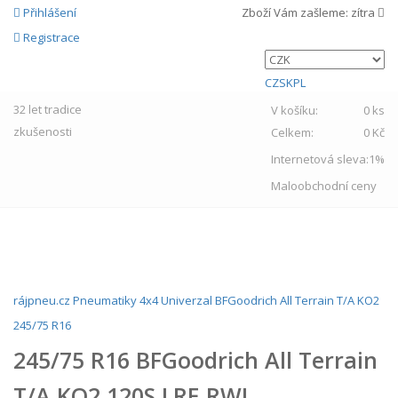
Přihlášení
Zboží Vám zašleme:
zítra
Registrace
CZ
SK
PL
32 let
tradice
V košíku:
0 ks
zkušenosti
Celkem:
0 Kč
Internetová sleva:
1%
Maloobchodní ceny
MENU
rájpneu.cz
Pneumatiky
4x4
Univerzal
BFGoodrich
All Terrain T/A KO2
245/75 R16
245/75 R16 BFGoodrich All Terrain
T/A KO2 120S LRE RWL