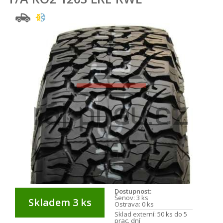
Dostupnost:
Šenov:
3 ks
Skladem 3 ks
Ostrava:
0 ks
Sklad externí:
50 ks do 5
prac. dní