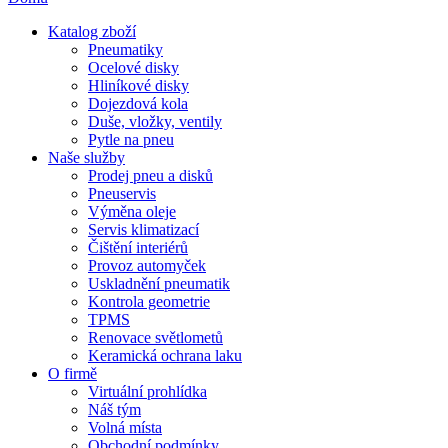
Katalog zboží
Pneumatiky
Ocelové disky
Hliníkové disky
Dojezdová kola
Duše, vložky, ventily
Pytle na pneu
Naše služby
Prodej pneu a disků
Pneuservis
Výměna oleje
Servis klimatizací
Čištění interiérů
Provoz automyček
Uskladnění pneumatik
Kontrola geometrie
TPMS
Renovace světlometů
Keramická ochrana laku
O firmě
Virtuální prohlídka
Náš tým
Volná místa
Obchodní podmínky