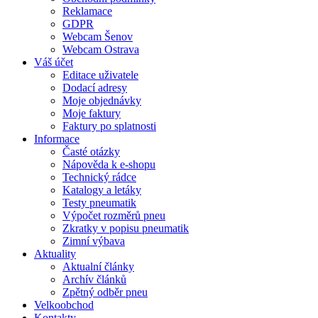
Reklamace
GDPR
Webcam Šenov
Webcam Ostrava
Váš účet
Editace uživatele
Dodací adresy
Moje objednávky
Moje faktury
Faktury po splatnosti
Informace
Časté otázky
Nápověda k e-shopu
Technický rádce
Katalogy a letáky
Testy pneumatik
Výpočet rozměrů pneu
Zkratky v popisu pneumatik
Zimní výbava
Aktuality
Aktualní články
Archív článků
Zpětný odběr pneu
Velkoobchod
Kontakty