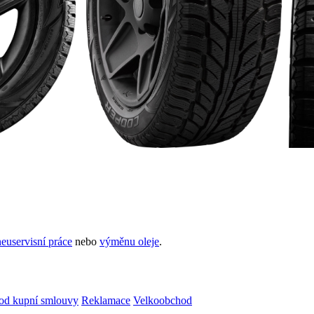
euservisní práce
nebo
výměnu oleje
.
od kupní smlouvy
Reklamace
Velkoobchod