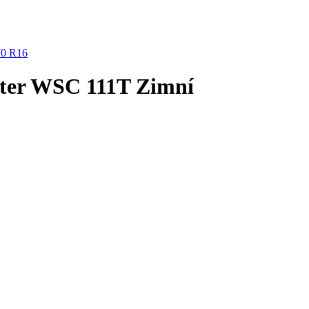
70 R16
ter WSC 111T Zimní