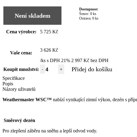
Dostupnost
:
Šenov:
0 ks
Není skladem
Ostrava:
0 ks
Cena výrobce:
5 725 Kč
3 626 Kč
Vaše cena:
/ks s DPH 21%
2 997 Kč bez DPH
Přidej do košíku
Koupit množství:
-
+
Specifikace
Popis
Názory uživatelů
Weathermaster WSC™
nabízí vynikající zimní výkon, dezén s příp
Směrový dezén
Pro zlepšení záběru na sněhu a lepší odvod vody.