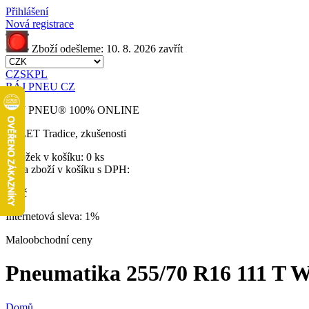
Přihlášení
Nová registrace
Zboží odešleme:
10. 8. 2026
zavřít
CZ
SK
PL
RÁJ PNEU CZ
RÁJ PNEU
®
100% ONLINE
32 LET
Tradice, zkušenosti
Položek v košíku:
0 ks
Cena zboží v košíku s DPH:
0 Kč
Internetová sleva:
1%
Maloobchodní ceny
Pneumatika 255/70 R16 111 T W
Domů