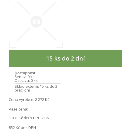
15 ks do 2 dní
Dostupnost:
Šenov:
0 ks
Ostrava:
0 ks
Sklad externí:
15 ks do 2
prac. dní
Cena výrobce:
2 272 Kč
Vaše cena:
1 031 Kč
/ks s DPH 21%
852 Kč
bez DPH