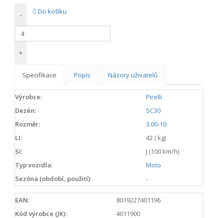
Do košíku
-
+
Specifikace
Popis
Názory uživatelů
Výrobce:
Pirelli
Dezén:
SC30
Rozměr:
3.00-10
LI:
42 ( kg)
SI:
J (100 km/h)
Typ vozidla:
Moto
Sezóna (období, použití):
-
EAN:
8019227401196
Kód výrobce (JK):
4011900