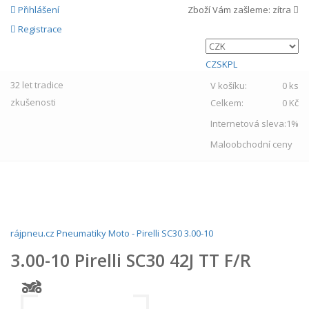
Přihlášení
Zboží Vám zašleme:
zítra
Registrace
CZ
SK
PL
32 let
tradice
V košíku:
0 ks
zkušenosti
Celkem:
0 Kč
Internetová sleva:
1%
Maloobchodní ceny
MENU
rájpneu.cz
Pneumatiky
Moto
-
Pirelli
SC30
3.00-10
3.00-10 Pirelli SC30 42J TT F/R