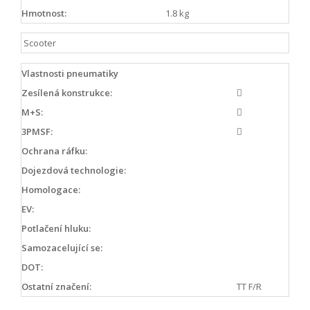
Hmotnost:
1.8 kg
Scooter
Vlastnosti pneumatiky
Zesílená konstrukce:
M+S:
3PMSF:
Ochrana ráfku:
Dojezdová technologie:
Homologace:
EV:
Potlačení hluku:
Samozacelující se:
DOT:
Ostatní značení:
TT F/R