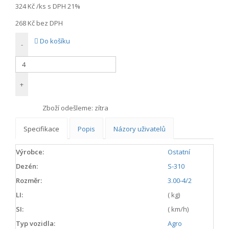
324 Kč
/ks s DPH 21%
268 Kč
bez DPH
Do košíku
-
+
Zboží odešleme:
zítra
Specifikace
Popis
Názory uživatelů
Výrobce:
Ostatní
Dezén:
S-310
Rozměr:
3.00-4/2
LI:
( kg)
SI:
( km/h)
Typ vozidla:
Agro