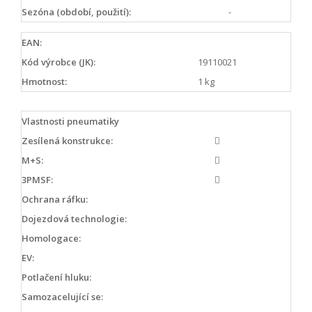
Sezóna (období, použití):
-
EAN:
Kód výrobce (JK):
19110021
Hmotnost:
1 kg
Vlastnosti pneumatiky
Zesílená konstrukce:
M+S:
3PMSF:
Ochrana ráfku:
Dojezdová technologie:
Homologace:
EV:
Potlačení hluku:
Samozacelující se: