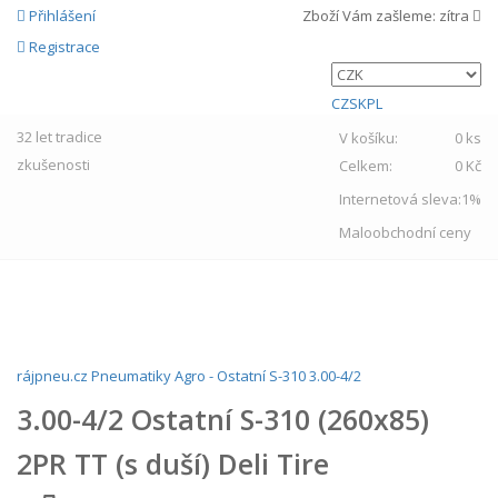
Přihlášení
Zboží Vám zašleme:
zítra
Registrace
CZ
SK
PL
32 let
tradice
V košíku:
0 ks
zkušenosti
Celkem:
0 Kč
Internetová sleva:
1%
Maloobchodní ceny
MENU
rájpneu.cz
Pneumatiky
Agro
-
Ostatní
S-310
3.00-4/2
3.00-4/2 Ostatní S-310 (260x85)
2PR TT (s duší) Deli Tire