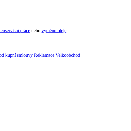
euservisní práce
nebo
výměnu oleje
.
od kupní smlouvy
Reklamace
Velkoobchod