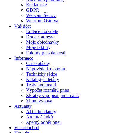
Reklamace
GDPR
Webcam Šenov
Webcam Ostrava
Váš účet
Editace uživatele
Dodací adresy
Moje objednávky
Moje faktury
Faktury po splatnosti
Informace
Časté otázky
Nápověda k e-shopu
Technický rádce
Katalogy a letáky
Testy pneumatik
Výpočet rozměrů pneu
Zkratky v popisu pneumatik
Zimní výbava
Aktuality
Aktualní články
Archív článků
Zpětný odběr pneu
Velkoobchod
Kontakty