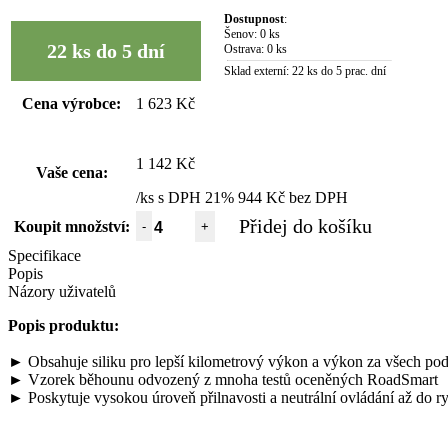
Dostupnost
:
Šenov:
0 ks
22 ks do 5 dní
Ostrava:
0 ks
Sklad externí:
22 ks do 5 prac. dní
Cena výrobce:
1 623 Kč
1 142 Kč
Vaše cena:
/ks s DPH 21%
944 Kč bez DPH
Přidej do košíku
Koupit množství:
-
+
Specifikace
Popis
Názory uživatelů
Popis produktu:
► Obsahuje siliku pro lepší kilometrový výkon a výkon za všech po
► Vzorek běhounu odvozený z mnoha testů oceněných RoadSmart
► Poskytuje vysokou úroveň přilnavosti a neutrální ovládání až do r