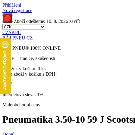
Přihlášení
Nová registrace
Zboží odešleme:
10. 8. 2026
zavřít
CZ
SK
PL
RÁJ PNEU CZ
RÁJ PNEU
®
100% ONLINE
32 LET
Tradice, zkušenosti
Položek v košíku:
0 ks
Cena zboží v košíku s DPH:
0 Kč
Internetová sleva:
1%
Maloobchodní ceny
Pneumatika 3.50-10 59 J Scoots
Domů