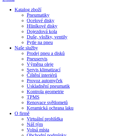
Katalog zboží
Pneumatiky
Ocelové disky
Hliníkové disky
Dojezdová kola
Duše, vložky, ventily
Pytle na pneu
Naše služby
Prodej pneu a disků
Pneuservis
Výměna oleje
Servis klimatizací
Čištění interiérů
Provoz automyček
Uskladnění pneumatik
Kontrola geometrie
TPMS
Renovace světlometů
Keramická ochrana laku
O firmě
Virtuální prohlídka
Náš tým
Volná místa
Obchodní podmínky