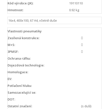
Kód výrobce (JK):
19110110
Hmotnost:
0.92 kg
16x4, 400x100, 67 A4, včetně duše
Vlastnosti pneumatiky
Zesílená konstrukce:
M+S:
3PMSF:
Ochrana ráfku:
Dojezdová technologie:
Homologace:
EV:
Potlačení hluku:
Samozacelující se:
DOT:
Ostatní značení:
(s duší)