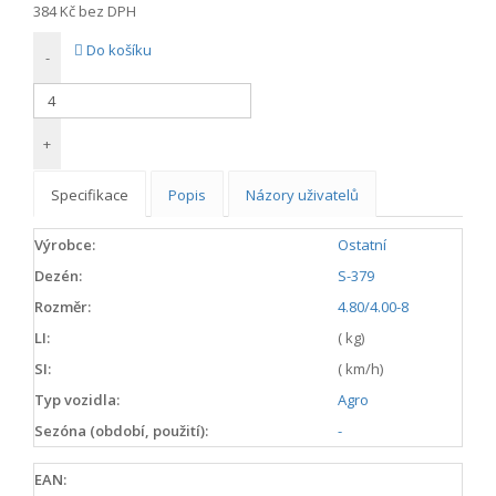
384 Kč
bez DPH
Do košíku
-
+
Specifikace
Popis
Názory uživatelů
Výrobce:
Ostatní
Dezén:
S-379
Rozměr:
4.80/4.00-8
LI:
( kg)
SI:
( km/h)
Typ vozidla:
Agro
Sezóna (období, použití):
-
EAN: