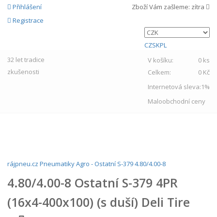
Přihlášení
Zboží Vám zašleme:
zítra
Registrace
CZ
SK
PL
32 let
tradice
V košíku:
0 ks
zkušenosti
Celkem:
0 Kč
Internetová sleva:
1%
Maloobchodní ceny
MENU
rájpneu.cz
Pneumatiky
Agro
-
Ostatní
S-379
4.80/4.00-8
4.80/4.00-8 Ostatní S-379 4PR
(16x4-400x100) (s duší) Deli Tire