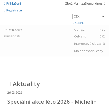
Přihlášení
Zboží Vám zašleme:
dnes
Registrace
CZ
SK
PL
32 let
tradice
V košíku:
0 ks
zkušenosti
Celkem:
0 Kč
Internetová sleva:
1%
Maloobchodní ceny
MENU
Aktuality
26.03.2026
Speciální akce léto 2026 - Michelin