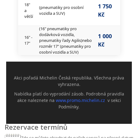
18"
1 750
(pneumatiky pro osobní
a
vozidla a SUV)
Kč
větší
(16" pneumatiky pro
dodávková vozidla,
1 000
16" -
pneumatiky řady Agilis)nebo
17"
Kč
rozměr 17" (pneumatiky pro
osobní vozidla a SUV)
Akci pořadá Michelin Česká republika. Všechna práva
vyhrazena.
Nabídka platí do vyprodání zásob. Podrobná pravidla
akce naleznete na
www.promo.michelin.cz
v sekci
Podmínky.
Rezervace termínů
Zde se můžete objednat do našich servisů na přesné datum