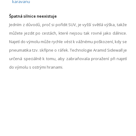
Špatná silnice neexistuje
Jedním z důvodů, proč si pořídit SUV, je vyšší světlá výška, takže
můžete jezdit po cestách, které nejsou tak rovné jako dálnice.
Najetí do výmolu může rychle vést k vážnému poškození, kdy se
pneumatika tzv. skřípne o ráfek. Technologie Aramid Sidewall je
určená speciálně k tomu, aby zabraňovala proražení při najetí
do výmolu s ostrými hranami.