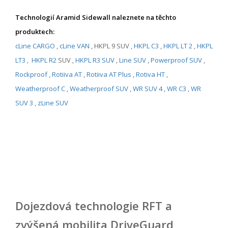
Technologií Aramid Sidewall naleznete na těchto
produktech:
cLine CARGO
,
cLine VAN
, HKPL 9 SUV ,
HKPL C3
,
HKPL LT 2
,
HKPL
LT3
,
HKPL R2
SUV ,
HKPL R3 SUV
,
Line SUV
,
Powerproof SUV
,
Rockproof
,
Rotiiva AT
,
Rotiiva AT Plus
,
Rotiva HT
,
Weatherproof C
,
Weatherproof SUV
,
WR SUV 4
,
WR C3
,
WR
SUV 3
,
zLine SUV
Dojezdová technologie RFT a
zvýšená mobilita DriveGuard