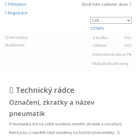
Přihlášení
Zboží Vám zašleme:
dnes
Registrace
CZ
SK
PL
32 let
tradice
V košíku:
0 ks
zkušenosti
Celkem:
0 Kč
Internetová sleva:
1%
Maloobchodní ceny
Technický rádce
Označení, zkratky a název
pneumatik
Pneumatika má na sobě uvedeno mnoho zkratek a označení,
které jsou z největší části uvedeny na bočnici pneumatiky. Z