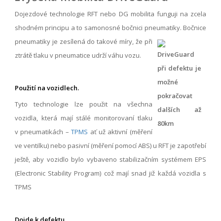
Dojezdové technologie RFT nebo DG mobilita funguji na zcela
shodném principu a to samonosné bočnici pneumatiky. Bočnice
pneumatiky je zesílená do takové
míry, že při
ztrátě tlaku v pneumatice udrží váhu vozu.
Použití na vozidlech.
Tyto technologie lze použit na všechna
vozidla, která mají stálé monitorovaní tlaku
v pneumatikách –
TPMS
ať už aktivní (měření
ve ventilku) nebo pasivní (měření pomocí ABS) u RFT je zapotřebí
ještě, aby vozidlo bylo vybaveno stabilizačním systémem EPS
(Electronic Stability Program) což mají snad již každá vozidla s
TPMS
Dojde k defektu.