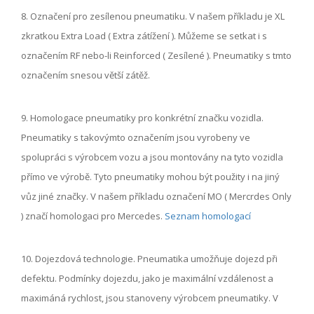
8. Označení pro zesílenou pneumatiku. V našem příkladu je XL
zkratkou Extra Load ( Extra zátížení ). Můžeme se setkat i s
označením RF nebo-li Reinforced ( Zesílené ). Pneumatiky s tmto
označením snesou větší zátěž.
9. Homologace pneumatiky pro konkrétní značku vozidla.
Pneumatiky s takovýmto označením jsou vyrobeny ve
spolupráci s výrobcem vozu a jsou montovány na tyto vozidla
přímo ve výrobě. Tyto pneumatiky mohou být použity i na jiný
vůz jiné značky. V našem příkladu označení MO ( Mercrdes Only
) značí homologaci pro Mercedes.
Seznam homologací
10. Dojezdová technologie. Pneumatika umožňuje dojezd při
defektu. Podmínky dojezdu, jako je maximální vzdálenost a
maximáná rychlost, jsou stanoveny výrobcem pneumatiky. V