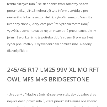
těchto různých údajů se skládáním tvoří samotný název
pneumatiky. Jelikož mohou být tyto informace/údaje pro
některého laika nesrozumitelné, vytvořili jsme pro Vás níže
uvedený článek, který Vám pomůže význam těchto údajů
vysvětlit a zorientovat se nejen v samotné pneumatice, ale i v
jejím názvu, kterému je potřeba dobře rozumět pro správný
výběr pneumatiky. K vysvětlení nám pomůže níže uvedený
fiktivní příklad:
245
/
45
R
17
LM25
99
V
XL
MO
RFT
OWL
MFS
M+S
BRIDGESTONE
- Uvedený příklad je záměrně sestaven tak, aby obsahoval co
nejvíce dostupných údajů, které pneumatika může obsahovat.