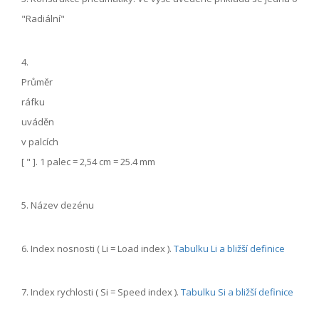
"Radiální"
4.
Průměr
ráfku
uváděn
v palcích
[ " ]. 1 palec = 2,54 cm = 25.4 mm
5. Název dezénu
6. Index nosnosti ( Li = Load index ).
Tabulku Li a bližší definice
7. Index rychlosti ( Si = Speed index ).
Tabulku Si a bližší definice