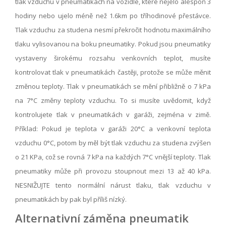
tlak vzduchu v pneumatikách na vozidle, které nejelo alespoň 3
hodiny nebo ujelo méně než 1.6km po tříhodinové přestávce.
Tlak vzduchu za studena nesmí překročit hodnotu maximálního
tlaku vylisovanou na boku pneumatiky. Pokud jsou pneumatiky
vystaveny širokému rozsahu venkovních teplot, musíte
kontrolovat tlak v pneumatikách častěji, protože se může měnit
změnou teploty. Tlak v pneumatikách se mění přibližně o 7 kPa
na 7°C změny teploty vzduchu. To si musíte uvědomit, když
kontrolujete tlak v pneumatikách v garáži, zejména v zimě.
Příklad: Pokud je teplota v garáži 20°C a venkovní teplota
vzduchu 0°C, potom by měl být tlak vzduchu za studena zvýšen
o 21 KPa, což se rovná 7 kPa na každých 7°C vnější teploty. Tlak
pneumatiky může při provozu stoupnout mezi 13 až 40 kPa.
NESNIŽUJTE tento normální nárust tlaku, tlak vzduchu v
pneumatikách by pak byl příliš nízký.
Alternativní záměna pneumatik