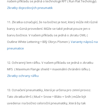
našem příkladu se jedná o technologii RFT ( Run Flat Techology).
Zkratky dojezdových pneumatik
11. Zkratka označující, že na bočnici je text, který může mít různé
barvy a různá provedení. Může se také jednat pouze jen o
barvu bočnice. V našem příkladu se jedná o zkratu OWL (
Outline White Lettering = Bílý Obrys Písmen ).
Varianty nápisů na
pneumatice
12. Ochranný lem ráfku. V našem příkladu se jedná o zkratku
MFS ( Maximum Flange shield = maximální chránění ráfku ).
Zkratky ochrany ráfku
13. Označení pneumatiky, která je určena pro zimní provoz.
Tato zkratka
M+S ( Mud + Snow = Bláto + Sníh )
může být
uvedena i na bočnici celoroční pneumatiky, která by tak