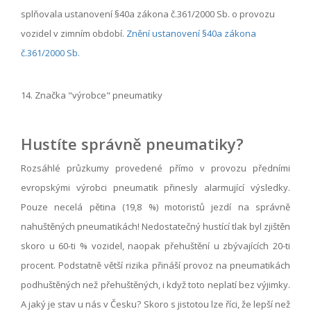
splňovala ustanovení §40a zákona č.361/2000 Sb. o provozu
vozidel v zimním období.
Znění ustanovení §40a zákona
č.361/2000 Sb.
14. Značka "výrobce" pneumatiky
Hustíte správně pneumatiky?
Rozsáhlé průzkumy provedené přímo v provozu předními
evropskými výrobci pneumatik přinesly alarmující výsledky.
Pouze necelá pětina (19,8 %) motoristů jezdí na správně
nahuštěných pneumatikách! Nedostatečný hustící tlak byl zjištěn
skoro u 60-ti % vozidel, naopak přehuštění u zbývajících 20-ti
procent. Podstatně větší rizika přináší provoz na pneumatikách
podhuštěných než přehuštěných, i když toto neplatí bez výjimky.
A jaký je stav u nás v Česku? Skoro s jistotou lze říci, že lepší než