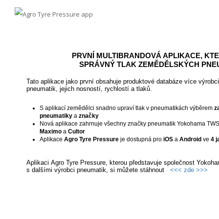
PRVNÍ MULTIBRANDOVÁ APLIKACE, KT
SPRÁVNÝ TLAK ZEMĚDĚLSKÝCH PNE
Tato aplikace jako první obsahuje produktové databáze více výrobc
pneumatik, jejich nosností, rychlostí a tlaků.
S aplikací zemědělci snadno upraví tlak v pneumatikách výběrem
z
pneumatiky
a
značky
Nová aplikace zahrnuje všechny značky pneumatik Yokohama TW
Maximo
a
Cultor
Aplikace
Agro Tyre Pressure
je dostupná pro
iOS
a
An
droid
ve
4 
Aplikaci Agro Tyre Pressure, kterou představuje společnost Yokoh
s dalšími výrobci pneumatik, si můžete stáhnout
<<< zde >>>