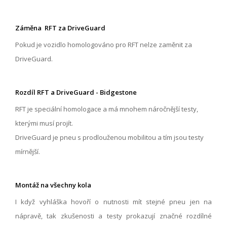
Záměna RFT za DriveGuard
Pokud je vozidlo homologováno pro RFT nelze zaměnit za
DriveGuard.
Rozdíl RFT a DriveGuard - Bidgestone
RFT je speciální homologace a má mnohem náročnější testy,
kterými musí projít.
DriveGuard je pneu s prodlouženou mobilitou a tím jsou testy
mírnější.
Montáž na všechny kola
I když vyhláška hovoří o nutnosti mít stejné pneu jen na
nápravě, tak zkušenosti a testy prokazují značné rozdílné