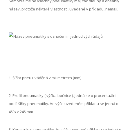
Samozřejmě ne všechny pneumatiky mají tak dlouhý a obsáhlý
název, protože některé vlastnosti, uvedené v příkladu, nemají.
1. Šířka pneu uváděná v milimetrech [mm]
2. Profil pneumatiky ( výška bočnice ). Jedná se o procentuální
podíl šířky pneumatiky. Ve výše uvedeném příkladu se jedná o
45% z 245 mm
3. Konstrukce pneumatiky. Ve výše uvedené příkladu se jedná o