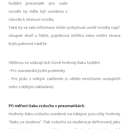
huštění pneumatik pro vaše
vozidlo by měla být uvedena v
návodu k obsluze vozidla.
Také by se tato informace může vyskytovat uvnitř vozidla např.
sloupek dveří u řidiče, pojistková skříňka nebo vnitřní strana
krytu palivové nádrže.
Většinou se udávají dvě různé hodnoty tlaku huštění:
- Pro standardní jízdní podmínky.
- Pro jízdu s velkým zatížením (s větším množstvím cestujících
nebo s těžkým nákladem).
Při měření tlaku vzduchu v pneumatikách.
Hodnoty tlaku vzduchu uvedené na nálepce jsou vždy hodnoty
"tlaku za studena". Tlak vzduchu za studena je definovaný jako