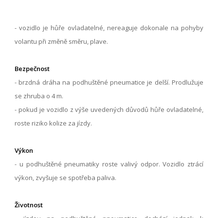
- vozidlo je hůře ovladatelné, nereaguje dokonale na pohyby
volantu při změně směru, plave.
Bezpečnost
- brzdná dráha na podhuštěné pneumatice je delší. Prodlužuje
se zhruba o 4 m.
- pokud je vozidlo z výše uvedených důvodů hůře ovladatelné,
roste riziko kolize za jízdy.
Výkon
- u podhuštěné pneumatiky roste valivý odpor. Vozidlo ztrácí
výkon, zvyšuje se spotřeba paliva.
Životnost