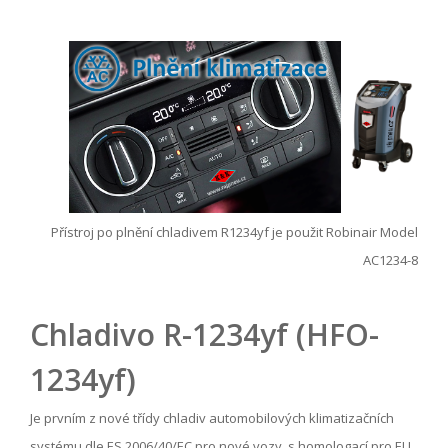
Přístroj po plnění chladivem R1234yf je použit Robinair Model
AC1234-8
Chladivo R-1234yf (HFO-
1234yf)
Je prvním z nové třídy chladiv automobilových klimatizačních
systému dle ES 2006/40/EC pro nové vozy, s homologací pro EU