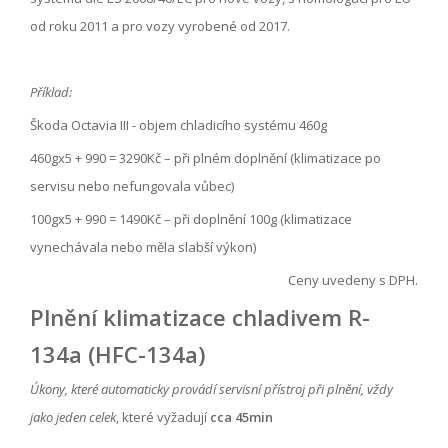
od roku 2011 a pro vozy vyrobené od 2017.
Příklad:
Škoda Octavia III - objem chladicího systému 460g
460gx5 + 990 = 3290Kč – při plném doplnění (klimatizace po
servisu nebo nefungovala vůbec)
100gx5 + 990 = 1490Kč – při doplnění 100g (klimatizace
vynechávala nebo měla slabší výkon)
Ceny uvedeny s DPH.
Plnění klimatizace chladivem R-
134a (HFC-134a)
Úkony, které automaticky provádí servisní přístroj při plnění, vždy
jako jeden celek
, které vyžadují
cca 45min