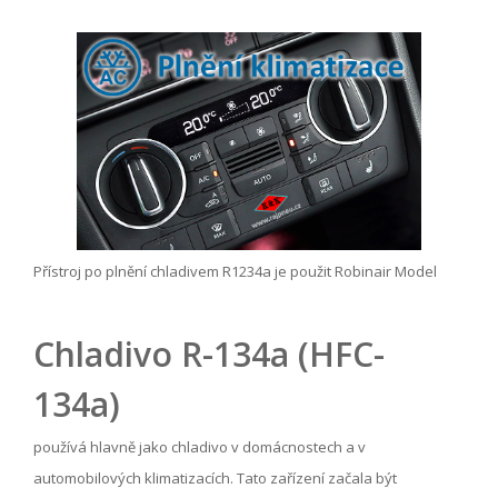
Přístroj po plnění chladivem R1234a je použit Robinair Model
Chladivo R-134a (HFC-
134a)
používá hlavně jako chladivo v domácnostech a v
automobilových klimatizacích. Tato zařízení začala být