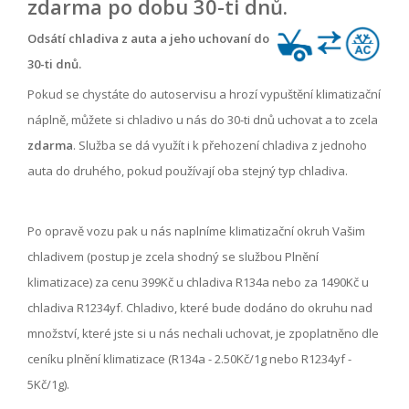
zdarma po dobu 30-ti dnů.
Odsátí chladiva z auta a jeho uchovaní do
30-ti dnů.
Pokud se chystáte do autoservisu a hrozí vypuštění klimatizační
náplně, můžete si chladivo u nás do 30-ti dnů uchovat a to zcela
zdarma
. Služba se dá využít i k přehození chladiva z jednoho
auta do druhého, pokud používají oba stejný typ chladiva.
Po opravě vozu pak u nás naplníme klimatizační okruh Vašim
chladivem (postup je zcela shodný se službou Plnění
klimatizace) za cenu 399Kč u chladiva R134a nebo za 1490Kč u
chladiva R1234yf. Chladivo, které bude dodáno do okruhu nad
množství, které jste si u nás nechali uchovat, je zpoplatněno dle
ceníku plnění klimatizace (R134a - 2.50Kč/1g nebo R1234yf -
5Kč/1g).