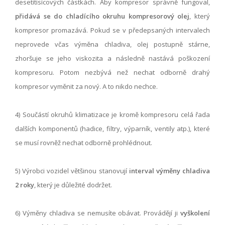
desetitisícových částkách. Aby kompresor správně fungoval,
přidává se
do chladícího okruhu kompresorový olej
, který
kompresor promazává. Pokud se v předepsaných intervalech
neprovede včas výměna chladiva, olej postupně stárne,
zhoršuje se jeho viskozita a následně nastává poškození
kompresoru. Potom nezbývá než nechat odborně drahý
kompresor vyměnit za nový. A to nikdo nechce.
4) Součástí okruhů klimatizace je kromě kompresoru celá řada
dalších komponentů (hadice, filtry, výparník, ventily atp.), které
se musí rovněž nechat odborně prohlédnout.
5) Výrobci vozidel většinou stanovují
interval výměny chladiva
2 roky
, který je důležité dodržet.
6) Výměny chladiva se nemusíte obávat. Provádějí ji
vyškolení