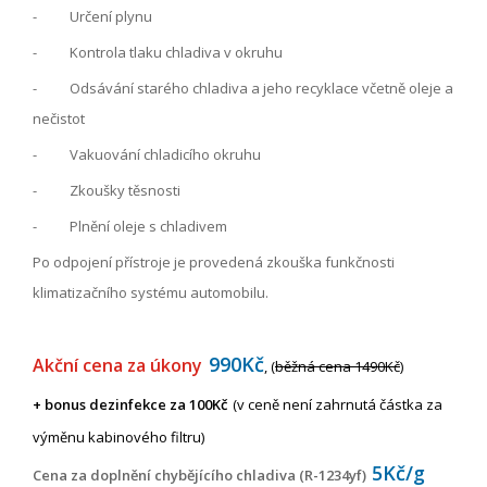
- Určení plynu
- Kontrola tlaku chladiva v okruhu
- Odsávání starého chladiva a jeho recyklace včetně oleje a
nečistot
- Vakuování chladicího okruhu
- Zkoušky těsnosti
- Plnění oleje s chladivem
Po odpojení přístroje je provedená zkouška funkčnosti
klimatizačního systému automobilu.
990Kč
Akční cena za úkony
, (
běžná cena 1490Kč
)
+ bonus dezinfekce za 100Kč
(v ceně není zahrnutá částka za
výměnu kabinového filtru)
5Kč/g
Cena za doplnění chybějícího chladiva (R-1234yf)