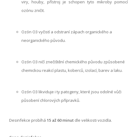
viry, houby, přístroj je schopen tyto mikroby pomocí
ozónu zničit.
Ozón O3 vyčistí a odstraní zápach organického a
neorganického původu.
Ozón O3 ničí znečištění chemického původu způsobené
chemickou reakcí plastu, koberců, izolací, barev a laku.
Ozón O3 likviduje i ty patogeny, které jsou odolné vůči
působení chlorových přípravků.
Desinfekce probíhá
15 až 60 minut
dle velikosti vozidla.