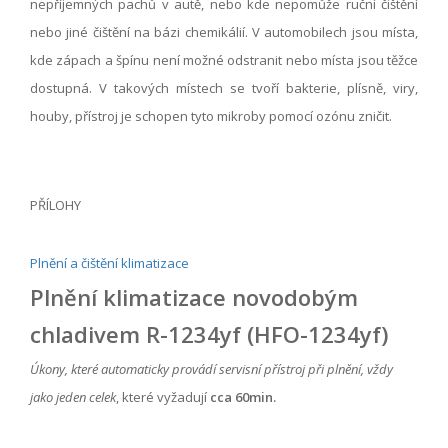
nepříjemných pachů v autě, nebo kde nepomůže ruční čištění
nebo jiné čištění na bázi chemikálií. V automobilech jsou místa,
kde zápach a špínu není možné odstranit nebo místa jsou těžce
dostupná. V takových místech se tvoří bakterie, plísně, viry,
houby, přístroj je schopen tyto mikroby pomocí ozónu zničit.
PŘÍLOHY
Plnění a čištění klimatizace
Plnění klimatizace novodobým
chladivem R-1234yf (HFO-1234yf)
Úkony, které automaticky provádí servisní přístroj při plnění, vždy
jako jeden celek
, které vyžadují
cca 60min.