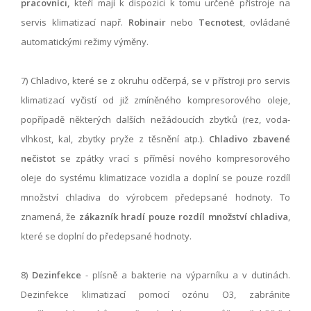
pracovníci,
kteří mají k dispozici k tomu určené přístroje na
servis klimatizací např.
Robinair
nebo
Tecnotest
, ovládané
automatickými režimy výměny.
7) Chladivo, které se z okruhu odčerpá, se v přístroji pro servis
klimatizací vyčistí od již zmíněného kompresorového oleje,
popřípadě některých dalších nežádoucích zbytků (rez, voda-
vlhkost, kal, zbytky pryže z těsnění atp.).
Chladivo zbavené
nečistot
se zpátky vrací s příměsí nového kompresorového
oleje do systému klimatizace vozidla a doplní se pouze rozdíl
množství chladiva do výrobcem předepsané hodnoty. To
znamená, že
zákazník hradí pouze rozdíl množství chladiva
,
které se doplní do předepsané hodnoty.
8)
Dezinfekce
- plísně a bakterie na výparníku a v dutinách.
Dezinfekce klimatizací pomocí ozónu O3, zabránite