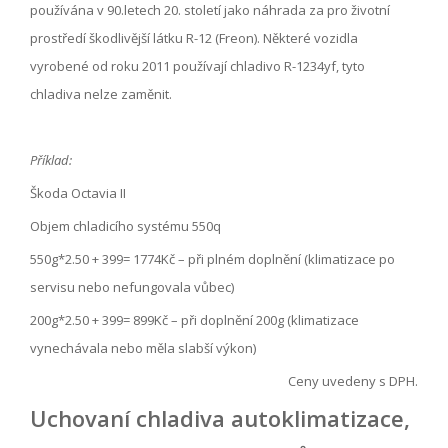
používána v 90.letech 20. století jako náhrada za pro životní
prostředí škodlivější látku R-12 (Freon). Některé vozidla
vyrobené od roku 2011 používají chladivo R-1234yf, tyto
chladiva nelze zaměnit.
Příklad:
Škoda Octavia II
Objem chladicího systému 550q
550g*2.50 + 399= 1774Kč – při plném doplnění (klimatizace po
servisu nebo nefungovala vůbec)
200g*2.50 + 399= 899Kč – při doplnění 200g (klimatizace
vynechávala nebo měla slabší výkon)
Ceny uvedeny s DPH.
Uchovaní chladiva autoklimatizace,