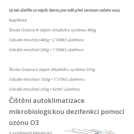
Vy tak ušetříte za náplň, kterou jste měli před servisem vašeho vozu.
Například
Škoda Octavia III objem chladicího systému 460g
Odsáté množství 460g = 2´300Kč ušetřeno
Odsáté množství 260g = 1´300Kč ušetřeno
Škoda Octavia II objem chladicího systému 550g
Odsáté množství 550g = 1´375Kč ušetřeno
Odsáté množství 250g = 625Kč ušetřeno
Čištění autoklimatizace
mikrobiologickou dezifenkcí pomocí
ozónu O3
V systémech klimatizací,