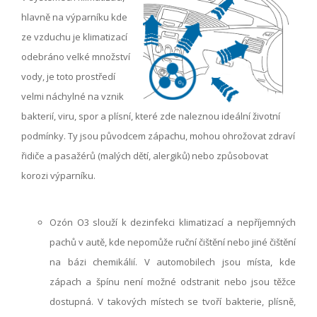
hlavně na výparníku kde
ze vzduchu je klimatizací
odebráno velké množství
vody, je toto prostředí
velmi náchylné na vznik
bakterií, viru, spor a plísní, které zde naleznou ideální životní
podmínky. Ty jsou původcem zápachu, mohou ohrožovat zdraví
řidiče a pasažérů (malých dětí, alergiků) nebo způsobovat
korozi výparníku.
Ozón O3 slouží k dezinfekci klimatizací a nepříjemných
pachů v autě, kde nepomůže ruční čištění nebo jiné čištění
na bázi chemikálií. V automobilech jsou místa, kde
zápach a špínu není možné odstranit nebo jsou těžce
dostupná. V takových místech se tvoří bakterie, plísně,