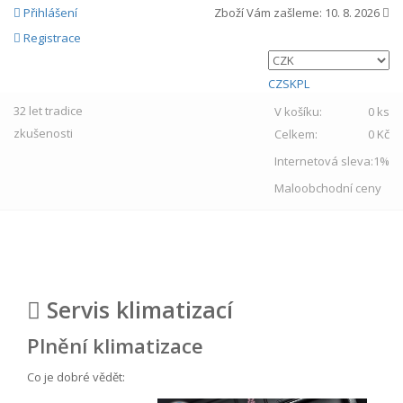
Přihlášení
Zboží Vám zašleme:
10. 8. 2026
Registrace
CZ
SK
PL
32 let
tradice
V košíku:
0 ks
zkušenosti
Celkem:
0 Kč
Internetová sleva:
1%
Maloobchodní ceny
MENU
Servis klimatizací
Plnění klimatizace
Co je dobré vědět: