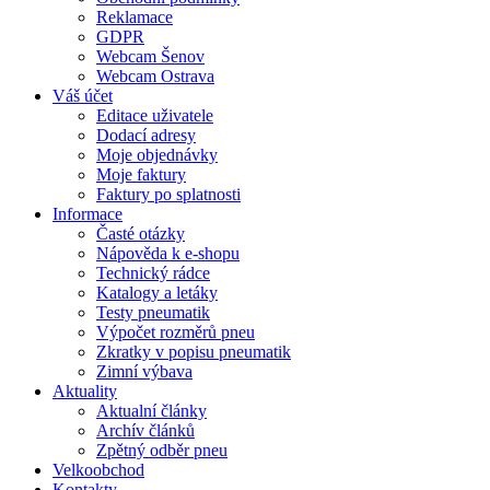
Reklamace
GDPR
Webcam Šenov
Webcam Ostrava
Váš účet
Editace uživatele
Dodací adresy
Moje objednávky
Moje faktury
Faktury po splatnosti
Informace
Časté otázky
Nápověda k e-shopu
Technický rádce
Katalogy a letáky
Testy pneumatik
Výpočet rozměrů pneu
Zkratky v popisu pneumatik
Zimní výbava
Aktuality
Aktualní články
Archív článků
Zpětný odběr pneu
Velkoobchod
Kontakty