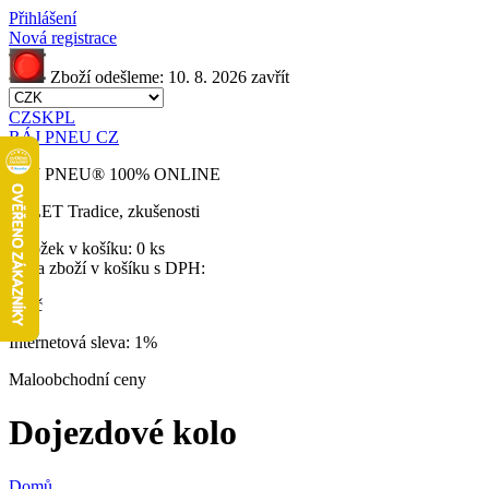
Přihlášení
Nová registrace
Zboží odešleme:
10. 8. 2026
zavřít
CZ
SK
PL
RÁJ PNEU CZ
RÁJ PNEU
®
100% ONLINE
32 LET
Tradice, zkušenosti
Položek v košíku:
0 ks
Cena zboží v košíku s DPH:
0 Kč
Internetová sleva:
1%
Maloobchodní ceny
Dojezdové kolo
Domů