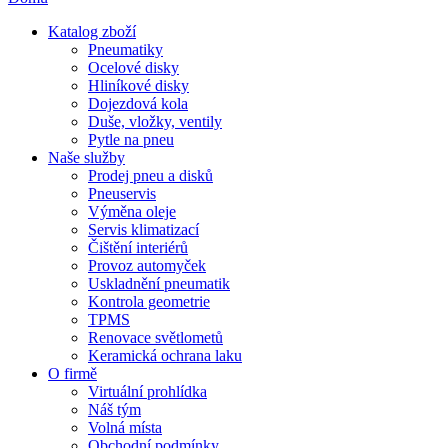
Katalog zboží
Pneumatiky
Ocelové disky
Hliníkové disky
Dojezdová kola
Duše, vložky, ventily
Pytle na pneu
Naše služby
Prodej pneu a disků
Pneuservis
Výměna oleje
Servis klimatizací
Čištění interiérů
Provoz automyček
Uskladnění pneumatik
Kontrola geometrie
TPMS
Renovace světlometů
Keramická ochrana laku
O firmě
Virtuální prohlídka
Náš tým
Volná místa
Obchodní podmínky