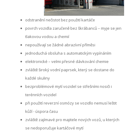
odstranění nečistot bez použití kartáče
povrch vozidla zaručeně bez škrábanců – myje se jen
tlakovou vodou a chemií
nepoužívají se žádné abrazívní příměsi
jednoduchá obsluha s automatickým vypínáním
elektronické – velmi přesné dávkování chemie
zvláště široký vodní paprsek, který se dostane do
každé skuliny
bezproblémové mytí vozidel se střešními nosiči i
terénních vozidel
při použití reverzní osmózy se vozidlo nemusí leštit
kůží - úspora času
zvláště zajímavé pro majitele nových vozů, u kterých
se nedoporučuje kartáčové mytí