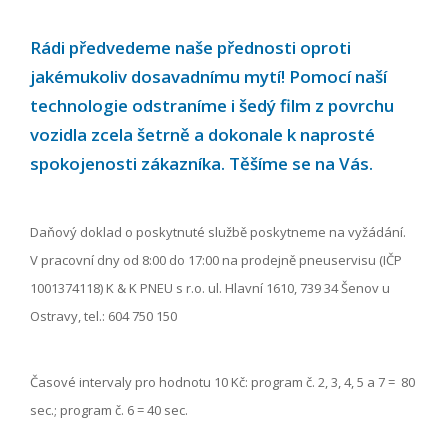
Rádi předvedeme naše přednosti oproti
jakémukoliv dosavadnímu mytí! Pomocí naší
technologie odstraníme i šedý film z povrchu
vozidla zcela šetrně a dokonale k naprosté
spokojenosti zákazníka. Těšíme se na Vás.
Daňový doklad o poskytnuté službě poskytneme na vyžádání.
V pracovní dny od 8:00 do 17:00 na prodejně pneuservisu (IČP
1001374118) K & K PNEU s r.o. ul. Hlavní 1610, 739 34 Šenov u
Ostravy, tel.: 604 750 150
Časové intervaly pro hodnotu 10 Kč: program č. 2, 3, 4, 5 a 7 = 80
sec.; program č. 6 = 40 sec.