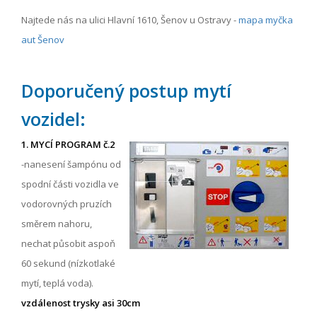
Najtede nás na ulici Hlavní 1610, Šenov u Ostravy -
mapa myčka
aut Šenov
Doporučený postup mytí
vozidel:
1. MYCÍ PROGRAM č.2
-nanesení šampónu od
spodní části vozidla ve
vodorovných pruzích
směrem nahoru,
nechat působit aspoň
60 sekund (nízkotlaké
mytí, teplá voda).
vzdálenost trysky asi 30cm