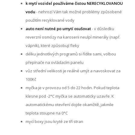
k mytí vozidel používáme čistou NERECYKLOVANOU
vodu
- nehrozí Vám tak možné problémy způsobené
použitím recyklované vody
auto není nutné po umytí osušovat
- v důsledku
reverzní osmózy na karoserii neulpí minerály (např.
vápník), které způsobují fleky
délku jednotlivých programů si řídíte sami, volbou
přepínače na ovládacím panelu
vůz střední velikosti je reálné umýt a navoskovat za
100Kč
myčka je v provozu od 5 do 22 hodin. Pokud teplota
klesne pod -2°C myčka se automaticky uzavře. K
automatickému otevření dojde okamžitě, jakmile
teplota stoupne na 0°C
mycí boxy jsou kryté ze tří stran