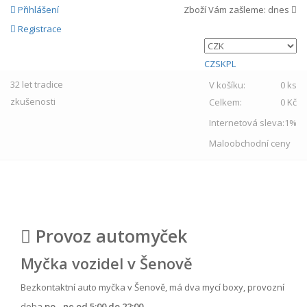
Přihlášení
Zboží Vám zašleme:
dnes
Registrace
CZ
SK
PL
32 let
tradice
V košíku:
0 ks
zkušenosti
Celkem:
0 Kč
Internetová sleva:
1%
Maloobchodní ceny
MENU
Provoz automyček
Myčka vozidel v Šenově
Bezkontaktní auto myčka v Šenově, má dva mycí boxy, provozní
doba
po - ne od 5:00 do 22:00.