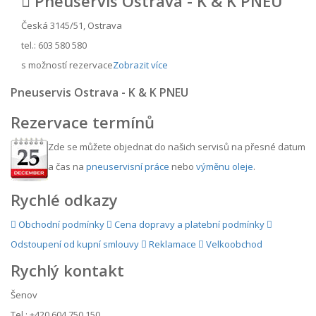
Pneuservis Ostrava - K & K PNEU
Česká 3145/51, Ostrava
tel.: 603 580 580
s možností rezervace
Zobrazit více
Pneuservis Ostrava - K & K PNEU
Rezervace termínů
Zde se můžete objednat do našich servisů na přesné datum
a čas na
pneuservisní práce
nebo
výměnu oleje
.
Rychlé odkazy
Obchodní podmínky
Cena dopravy a platební podmínky
Odstoupení od kupní smlouvy
Reklamace
Velkoobchod
Rychlý kontakt
Šenov
Tel.: +420 604 750 150