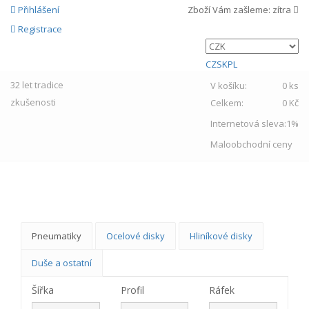
Přihlášení
Zboží Vám zašleme:
zítra
Registrace
CZ
SK
PL
32 let
tradice
V košíku:
0 ks
zkušenosti
Celkem:
0 Kč
Internetová sleva:
1%
Maloobchodní ceny
MENU
Pneumatiky
Ocelové disky
Hliníkové disky
Duše a ostatní
Šířka
Profil
Ráfek