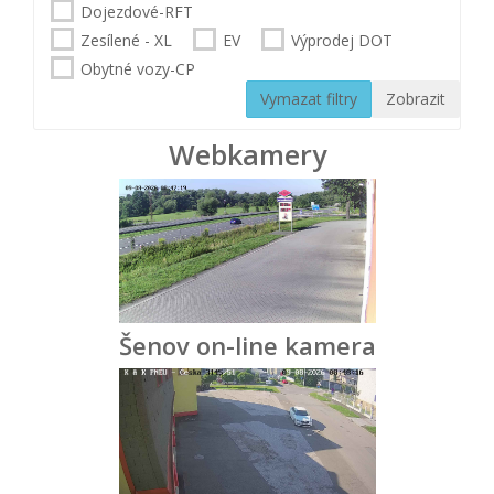
Dojezdové-RFT
Zesílené - XL
EV
Výprodej DOT
Obytné vozy-CP
Vymazat filtry
Zobrazit
Webkamery
Šenov on-line kamera