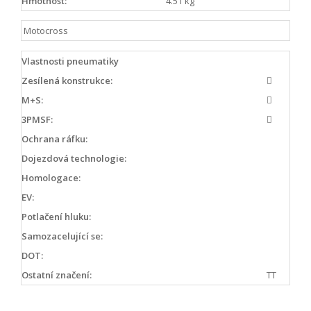
Hmotnost:
4.51 kg
Motocross
Vlastnosti pneumatiky
Zesílená konstrukce:
M+S:
3PMSF:
Ochrana ráfku:
Dojezdová technologie:
Homologace:
EV:
Potlačení hluku:
Samozacelující se:
DOT:
Ostatní značení:
TT