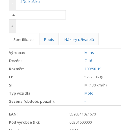
Do košíku
-
+
Specifikace
Popis
Názory uživatelů
Výrobce:
Mitas
Dezén:
C-16
Rozměr:
100/90-19
LI:
57 (230 kg)
SI:
M (130 km/h)
Typ vozidla:
Moto
Sezóna (období, použití):
-
EAN:
8590341021670
Kód výrobce (JK):
06301600000