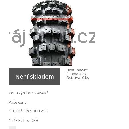
Dostupnost:
Šenov:
0 ks
Není skladem
Ostrava:
0 ks
Cena výrobce:
2 454 Kč
Vaše cena:
1 831 Kč
/ks s DPH 21%
1 513 Kč
bez DPH