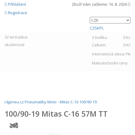
Přihlášení
Zboží Vám zašleme:
10. 8. 2026
Registrace
CZ
SK
PL
32 let
tradice
V košíku:
0 ks
zkušenosti
Celkem:
0 Kč
Internetová sleva:
1%
Maloobchodní ceny
MENU
rájpneu.cz
Pneumatiky
Moto
-
Mitas
C-16
100/90-19
100/90-19 Mitas C-16 57M TT