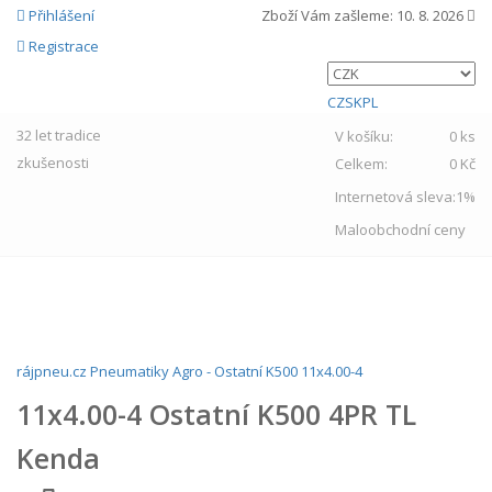
Přihlášení
Zboží Vám zašleme:
10. 8. 2026
Registrace
CZ
SK
PL
32 let
tradice
V košíku:
0 ks
zkušenosti
Celkem:
0 Kč
Internetová sleva:
1%
Maloobchodní ceny
MENU
rájpneu.cz
Pneumatiky
Agro
-
Ostatní
K500
11x4.00-4
11x4.00-4 Ostatní K500 4PR TL
Kenda