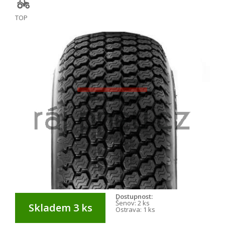
TOP
Dostupnost:
Šenov:
2 ks
Skladem 3 ks
Ostrava:
1 ks