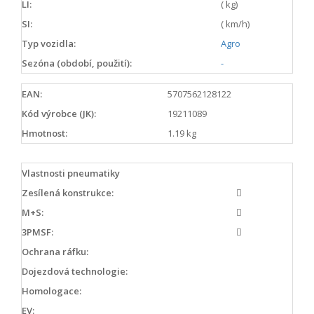
LI:
( kg)
SI:
( km/h)
Typ vozidla:
Agro
Sezóna (období, použití):
-
EAN:
5707562128122
Kód výrobce (JK):
19211089
Hmotnost:
1.19 kg
Vlastnosti pneumatiky
Zesílená konstrukce:
M+S:
3PMSF:
Ochrana ráfku:
Dojezdová technologie:
Homologace:
EV: