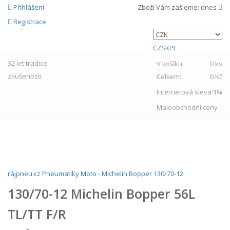
Přihlášení
Zboží Vám zašleme:
dnes
Registrace
CZ
SK
PL
32 let
tradice
V košíku:
0 ks
zkušenosti
Celkem:
0 Kč
Internetová sleva:
1%
Maloobchodní ceny
MENU
rájpneu.cz
Pneumatiky
Moto
-
Michelin
Bopper
130/70-12
130/70-12 Michelin Bopper 56L
TL/TT F/R