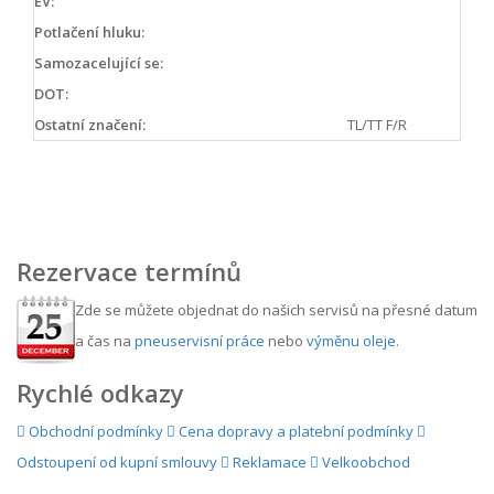
EV:
Potlačení hluku:
Samozacelující se:
DOT:
Ostatní značení:
TL/TT F/R
Rezervace termínů
Zde se můžete objednat do našich servisů na přesné datum
a čas na
pneuservisní práce
nebo
výměnu oleje
.
Rychlé odkazy
Obchodní podmínky
Cena dopravy a platební podmínky
Odstoupení od kupní smlouvy
Reklamace
Velkoobchod