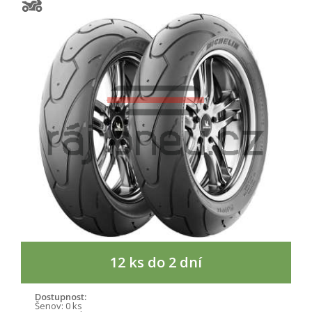
12 ks do 2 dní
Dostupnost:
Šenov:
0 ks