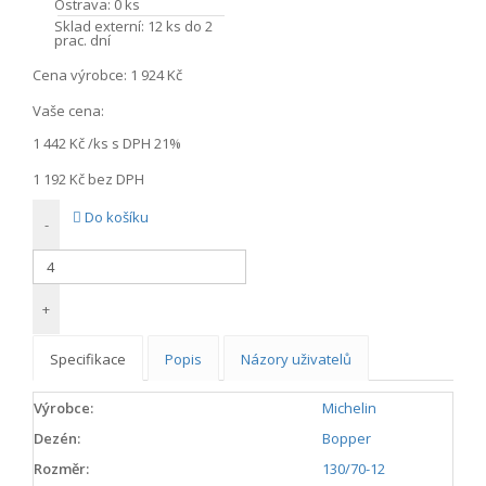
Ostrava:
0 ks
Sklad externí:
12 ks do 2
prac. dní
Cena výrobce:
1 924 Kč
Vaše cena:
1 442 Kč
/ks s DPH 21%
1 192 Kč
bez DPH
Do košíku
-
+
Specifikace
Popis
Názory uživatelů
Výrobce:
Michelin
Dezén:
Bopper
Rozměr:
130/70-12