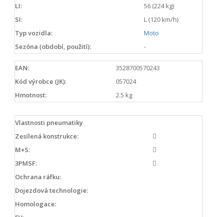
LI:
56 (224 kg)
SI:
L (120 km/h)
Typ vozidla:
Moto
Sezóna (období, použití):
-
EAN:
3528700570243
Kód výrobce (JK):
057024
Hmotnost:
2.5 kg
Vlastnosti pneumatiky
Zesílená konstrukce:
M+S:
3PMSF:
Ochrana ráfku:
Dojezdová technologie:
Homologace: