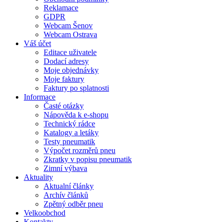
Reklamace
GDPR
Webcam Šenov
Webcam Ostrava
Váš účet
Editace uživatele
Dodací adresy
Moje objednávky
Moje faktury
Faktury po splatnosti
Informace
Časté otázky
Nápověda k e-shopu
Technický rádce
Katalogy a letáky
Testy pneumatik
Výpočet rozměrů pneu
Zkratky v popisu pneumatik
Zimní výbava
Aktuality
Aktualní články
Archív článků
Zpětný odběr pneu
Velkoobchod
Kontakty