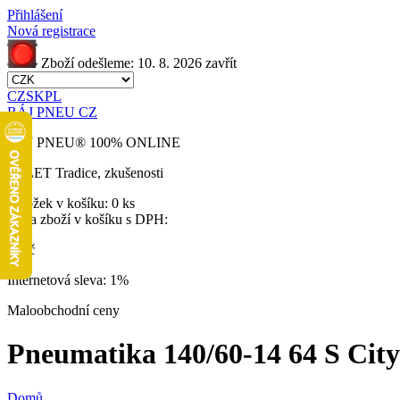
Přihlášení
Nová registrace
Zboží odešleme:
10. 8. 2026
zavřít
CZ
SK
PL
RÁJ PNEU CZ
RÁJ PNEU
®
100% ONLINE
32 LET
Tradice, zkušenosti
Položek v košíku:
0 ks
Cena zboží v košíku s DPH:
0 Kč
Internetová sleva:
1%
Maloobchodní ceny
Pneumatika 140/60-14 64 S City 
Domů