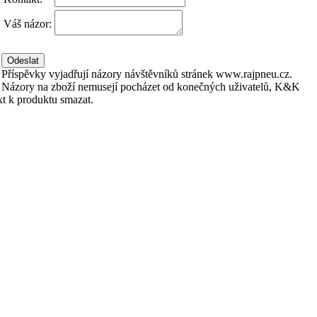
Váš názor:
Příspěvky vyjadřují názory návštěvníků stránek www.rajpneu.cz.
Názory na zboží nemusejí pocházet od konečných uživatelů, K&K
xt k produktu smazat.