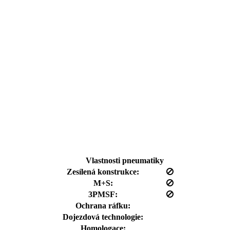
Vlastnosti pneumatiky
Zesílená konstrukce:
M+S:
3PMSF:
Ochrana ráfku:
Dojezdová technologie:
Homologace: