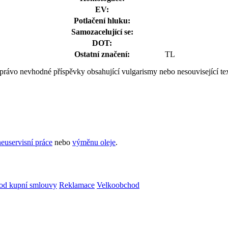
EV:
Potlačení hluku:
Samozacelující se:
DOT:
Ostatní značení:
TL
k právo nevhodné příspěvky obsahující vulgarismy nebo nesouvisející te
euservisní práce
nebo
výměnu oleje
.
od kupní smlouvy
Reklamace
Velkoobchod