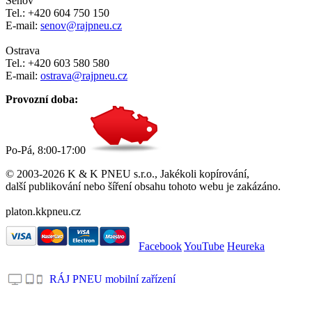
Šenov
Tel.: +420 604 750 150
E-mail:
senov@rajpneu.cz
Ostrava
Tel.: +420 603 580 580
E-mail:
ostrava@rajpneu.cz
Provozní doba:
Po-Pá, 8:00-17:00
© 2003-2026 K & K PNEU s.r.o., Jakékoli kopírování,
další publikování nebo šíření obsahu tohoto webu je zakázáno.
platon.kkpneu.cz
Facebook
YouTube
Heureka
RÁJ PNEU mobilní zařízení