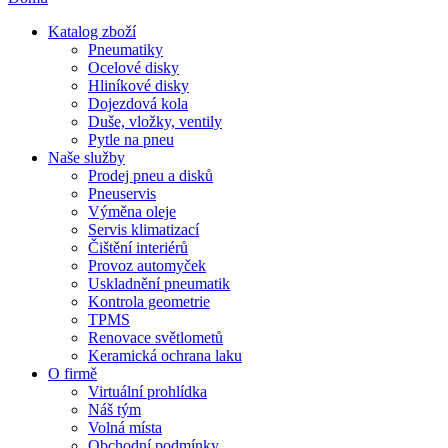
Katalog zboží
Pneumatiky
Ocelové disky
Hliníkové disky
Dojezdová kola
Duše, vložky, ventily
Pytle na pneu
Naše služby
Prodej pneu a disků
Pneuservis
Výměna oleje
Servis klimatizací
Čištění interiérů
Provoz automyček
Uskladnění pneumatik
Kontrola geometrie
TPMS
Renovace světlometů
Keramická ochrana laku
O firmě
Virtuální prohlídka
Náš tým
Volná místa
Obchodní podmínky