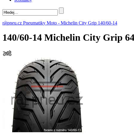
rájpneu.cz
Pneumatiky
Moto
-
Michelin
City Grip
140/60-14
140/60-14 Michelin City Grip 6