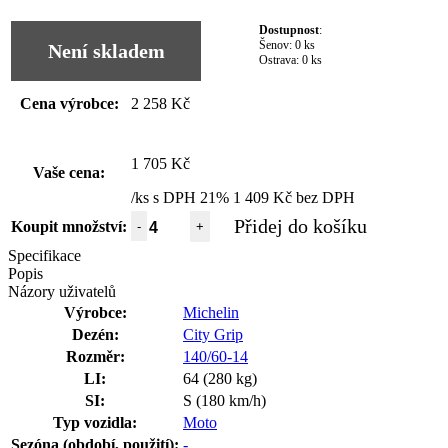
Dostupnost
:
Šenov:
0 ks
Není skladem
Ostrava:
0 ks
Cena výrobce:
2 258 Kč
1 705 Kč
Vaše cena:
/ks s DPH 21%
1 409 Kč bez DPH
Přidej do košíku
Koupit množství:
-
+
Specifikace
Popis
Názory uživatelů
Výrobce:
Michelin
Dezén:
City Grip
Rozměr:
140/60-14
LI:
64 (280 kg)
SI:
S (180 km/h)
Typ vozidla:
Moto
Sezóna (období, použití):
-