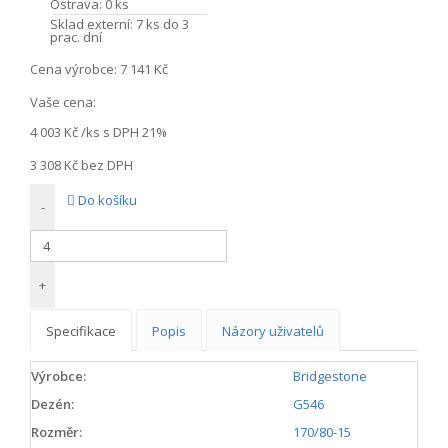
Ostrava:
0 ks
Sklad externí:
7 ks do 3
prac. dní
Cena výrobce:
7 141 Kč
Vaše cena:
4 003 Kč
/ks s DPH 21%
3 308 Kč
bez DPH
Do košíku
-
+
Specifikace
Popis
Názory uživatelů
Výrobce:
Bridgestone
Dezén:
G546
Rozměr:
170/80-15