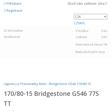
Přihlášení
Zboží Vám zašleme:
zítra
Registrace
CZ
SK
PL
32 let
tradice
V košíku:
0 ks
zkušenosti
Celkem:
0 Kč
Internetová sleva:
1%
Maloobchodní ceny
MENU
rájpneu.cz
Pneumatiky
Moto
-
Bridgestone
G546
170/80-15
170/80-15 Bridgestone G546 77S
TT