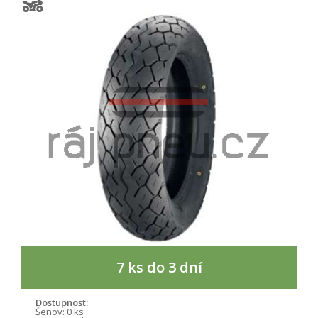
7 ks do 3 dní
Dostupnost:
Šenov:
0 ks