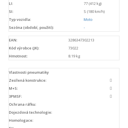
LI:
77 (412 kg)
SI:
S (180 km/h)
Typ vozidla:
Moto
Sezóna (období, použití):
-
EAN:
3286347302213
Kód výrobce (JK):
73022
Hmotnost:
8.19 kg
Vlastnosti pneumatiky
Zesílená konstrukce:
M+S:
3PMSF:
Ochrana ráfku:
Dojezdová technologie:
Homologace: