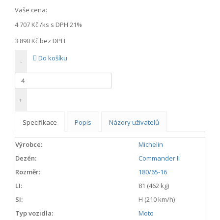
Vaše cena:
4 707 Kč
/ks s DPH 21%
3 890 Kč
bez DPH
Do košíku
-
+
Specifikace
Popis
Názory uživatelů
Výrobce:
Michelin
Dezén:
Commander II
Rozměr:
180/65-16
LI:
81 (462 kg)
SI:
H (210 km/h)
Typ vozidla:
Moto