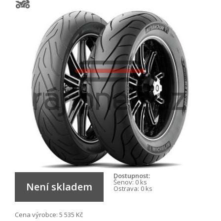
Dostupnost:
Šenov:
0 ks
Není skladem
Ostrava:
0 ks
Cena výrobce:
5 535 Kč