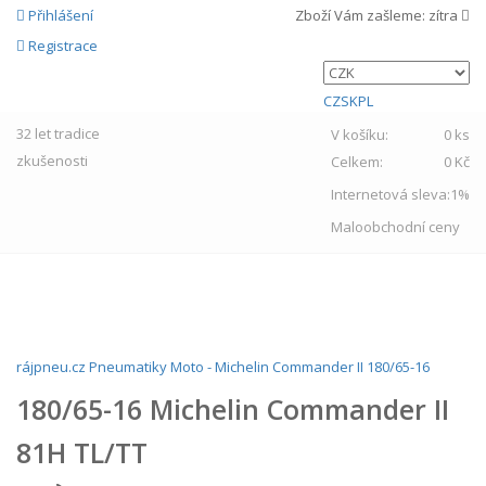
Přihlášení
Zboží Vám zašleme:
zítra
Registrace
CZ
SK
PL
32 let
tradice
V košíku:
0 ks
zkušenosti
Celkem:
0 Kč
Internetová sleva:
1%
Maloobchodní ceny
MENU
rájpneu.cz
Pneumatiky
Moto
-
Michelin
Commander II
180/65-16
180/65-16 Michelin Commander II
81H TL/TT