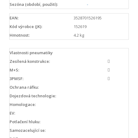
Sezóna (období, použití):
-
EAN:
3528701526195
Kód výrobce (JK):
152619
Hmotnost:
4.2 kg
Vlastnosti pneumatiky
Zesílená konstrukce:
M+S:
3PMSF:
Ochrana ráfku:
Dojezdová technologie:
Homologace:
EV:
Potlačení hluku:
Samozacelující se: