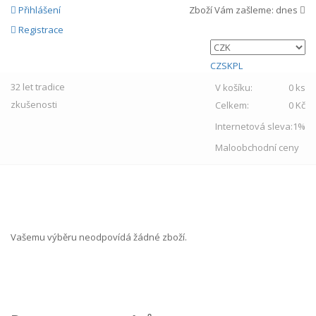
Přihlášení
Zboží Vám zašleme:
dnes
Registrace
CZ
SK
PL
32 let
tradice
V košíku:
0 ks
zkušenosti
Celkem:
0 Kč
Internetová sleva:
1%
Maloobchodní ceny
MENU
Vašemu výběru neodpovídá žádné zboží.