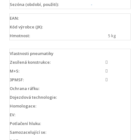
Sezóna (období, použití):
-
EAN:
Kód výrobce (JK):
Hmotnost:
5 kg
Vlastnosti pneumatiky
Zesílená konstrukce:
M+S:
3PMSF:
Ochrana ráfku:
Dojezdová technologie:
Homologace:
EV:
Potlačení hluku:
Samozacelující se: