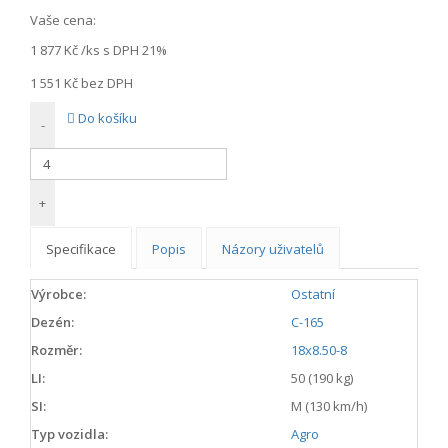
Vaše cena:
1 877 Kč
/ks s DPH 21%
1 551 Kč
bez DPH
Do košíku
-
+
Specifikace
Popis
Názory uživatelů
Výrobce:
Ostatní
Dezén:
C-165
Rozměr:
18x8.50-8
LI:
50 (190 kg)
SI:
M (130 km/h)
Typ vozidla:
Agro