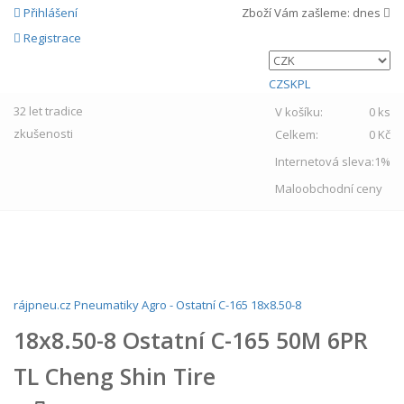
Přihlášení
Zboží Vám zašleme:
dnes
Registrace
CZ
SK
PL
32 let
tradice
V košíku:
0 ks
zkušenosti
Celkem:
0 Kč
Internetová sleva:
1%
Maloobchodní ceny
MENU
rájpneu.cz
Pneumatiky
Agro
-
Ostatní
C-165
18x8.50-8
18x8.50-8 Ostatní C-165 50M 6PR
TL Cheng Shin Tire