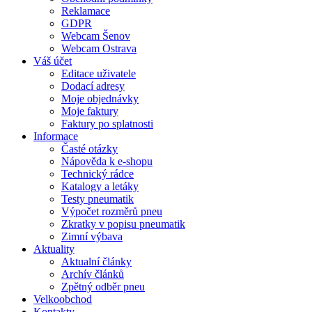
Reklamace
GDPR
Webcam Šenov
Webcam Ostrava
Váš účet
Editace uživatele
Dodací adresy
Moje objednávky
Moje faktury
Faktury po splatnosti
Informace
Časté otázky
Nápověda k e-shopu
Technický rádce
Katalogy a letáky
Testy pneumatik
Výpočet rozměrů pneu
Zkratky v popisu pneumatik
Zimní výbava
Aktuality
Aktualní články
Archív článků
Zpětný odběr pneu
Velkoobchod
Kontakty