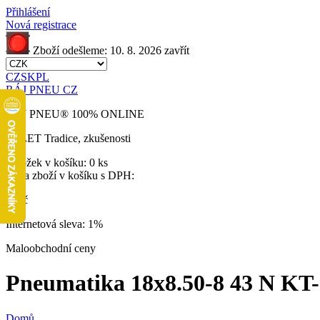
Přihlášení
Nová registrace
Zboží odešleme:
10. 8. 2026
zavřít
CZ
SK
PL
RÁJ PNEU CZ
RÁJ PNEU
®
100% ONLINE
32 LET
Tradice, zkušenosti
Položek v košíku:
0 ks
Cena zboží v košíku s DPH:
0 Kč
Internetová sleva:
1%
Maloobchodní ceny
Pneumatika 18x8.50-8 43 N KT-30
Domů