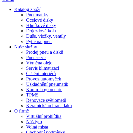
Katalog zboží
Pneumatiky
Ocelové disky
Hliníkové disky
Dojezdová kola
Duše, vložky, ventily
Pytle na pneu
Naše služby
Prodej pneu a disků
Pneuservis
Výměna oleje
Servis klimatizací
Čištění interiérů
Provoz automyček
Uskladnění pneumatik
Kontrola geometrie
TPMS
Renovace světlometů
Keramická ochrana laku
O firmě
Virtuální prohlídka
Náš tým
Volná místa
Obchodní podmínky