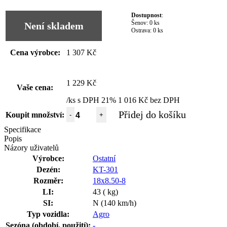
Dostupnost
:
Šenov:
0 ks
Není skladem
Ostrava:
0 ks
Cena výrobce:
1 307 Kč
1 229 Kč
Vaše cena:
/ks s DPH 21%
1 016 Kč bez DPH
Přidej do košíku
Koupit množství:
-
+
Specifikace
Popis
Názory uživatelů
Výrobce:
Ostatní
Dezén:
KT-301
Rozměr:
18x8.50-8
LI:
43 ( kg)
SI:
N (140 km/h)
Typ vozidla:
Agro
Sezóna (období, použití):
-