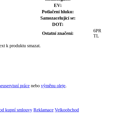
EV:
Potlačení hluku:
Samozacelující se:
DOT:
6PR
Ostatní značení:
TL
ext k produktu smazat.
euservisní práce
nebo
výměnu oleje
.
od kupní smlouvy
Reklamace
Velkoobchod