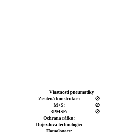
Vlastnosti pneumatiky
Zesílená konstrukce:
M+S:
3PMSF:
Ochrana ráfku:
Dojezdová technologie:
Homologace: