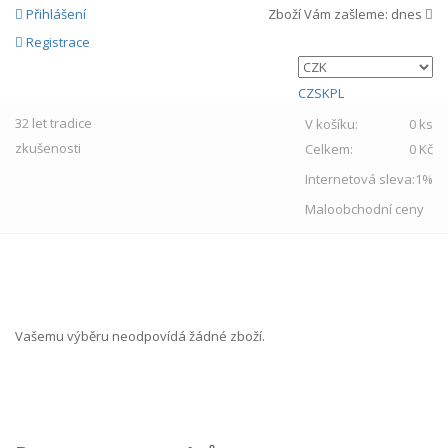
Přihlášení
Zboží Vám zašleme:
dnes
Registrace
CZ
SK
PL
32 let
tradice
V košíku:
0 ks
zkušenosti
Celkem:
0 Kč
Internetová sleva:
1%
Maloobchodní ceny
MENU
Vašemu výběru neodpovídá žádné zboží.