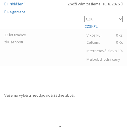
Přihlášení
Zboží Vám zašleme:
10. 8. 2026
Registrace
CZ
SK
PL
32 let
tradice
V košíku:
0 ks
zkušenosti
Celkem:
0 Kč
Internetová sleva:
1%
Maloobchodní ceny
MENU
Vašemu výběru neodpovídá žádné zboží.