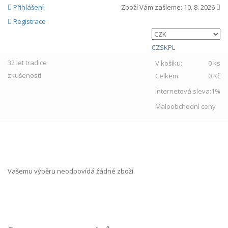
Přihlášení
Zboží Vám zašleme:
10. 8. 2026
Registrace
CZ
SK
PL
32 let
tradice
V košíku:
0 ks
zkušenosti
Celkem:
0 Kč
Internetová sleva:
1%
Maloobchodní ceny
MENU
Vašemu výběru neodpovídá žádné zboží.