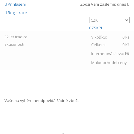
Přihlášení
Zboží Vám zašleme:
dnes
Registrace
CZ
SK
PL
32 let
tradice
V košíku:
0 ks
zkušenosti
Celkem:
0 Kč
Internetová sleva:
1%
Maloobchodní ceny
MENU
Vašemu výběru neodpovídá žádné zboží.