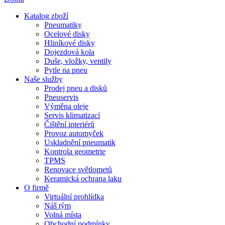
Katalog zboží
Pneumatiky
Ocelové disky
Hliníkové disky
Dojezdová kola
Duše, vložky, ventily
Pytle na pneu
Naše služby
Prodej pneu a disků
Pneuservis
Výměna oleje
Servis klimatizací
Čištění interiérů
Provoz automyček
Uskladnění pneumatik
Kontrola geometrie
TPMS
Renovace světlometů
Keramická ochrana laku
O firmě
Virtuální prohlídka
Náš tým
Volná místa
Obchodní podmínky