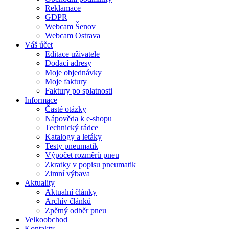
Reklamace
GDPR
Webcam Šenov
Webcam Ostrava
Váš účet
Editace uživatele
Dodací adresy
Moje objednávky
Moje faktury
Faktury po splatnosti
Informace
Časté otázky
Nápověda k e-shopu
Technický rádce
Katalogy a letáky
Testy pneumatik
Výpočet rozměrů pneu
Zkratky v popisu pneumatik
Zimní výbava
Aktuality
Aktualní články
Archív článků
Zpětný odběr pneu
Velkoobchod
Kontakty