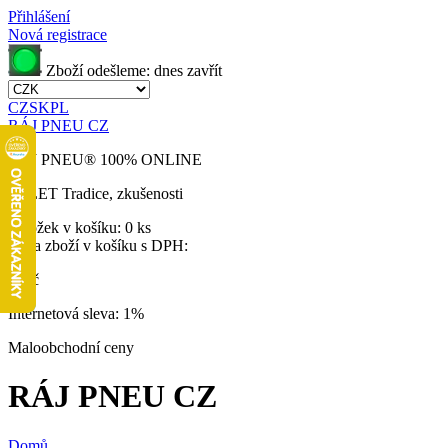
Přihlášení
Nová registrace
Zboží odešleme:
dnes
zavřít
CZ
SK
PL
RÁJ PNEU CZ
RÁJ PNEU
®
100% ONLINE
32 LET
Tradice, zkušenosti
Položek v košíku:
0 ks
Cena zboží v košíku s DPH:
0 Kč
Internetová sleva:
1%
Maloobchodní ceny
RÁJ PNEU CZ
Domů