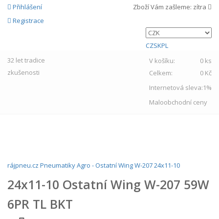
Přihlášení
Zboží Vám zašleme:
zítra
Registrace
CZ
SK
PL
32 let
tradice
V košíku:
0 ks
zkušenosti
Celkem:
0 Kč
Internetová sleva:
1%
Maloobchodní ceny
MENU
rájpneu.cz
Pneumatiky
Agro
-
Ostatní
Wing W-207
24x11-10
24x11-10 Ostatní Wing W-207 59W
6PR TL BKT