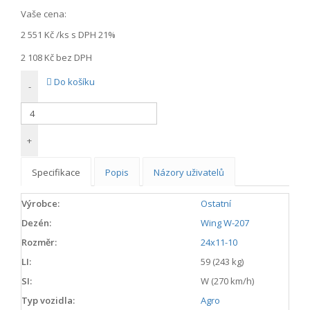
Vaše cena:
2 551 Kč
/ks s DPH 21%
2 108 Kč
bez DPH
Do košíku
-
+
Specifikace
Popis
Názory uživatelů
Výrobce:
Ostatní
Dezén:
Wing W-207
Rozměr:
24x11-10
LI:
59 (243 kg)
SI:
W (270 km/h)
Typ vozidla:
Agro