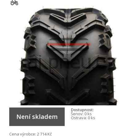
Dostupnost:
Šenov:
0 ks
Není skladem
Ostrava:
0 ks
Cena výrobce:
2 714 Kč