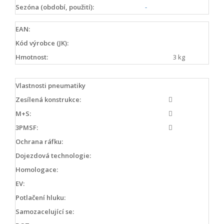
Sezóna (období, použití):
-
EAN:
Kód výrobce (JK):
Hmotnost:
3 kg
Vlastnosti pneumatiky
Zesílená konstrukce:
M+S:
3PMSF:
Ochrana ráfku:
Dojezdová technologie:
Homologace:
EV:
Potlačení hluku:
Samozacelující se: