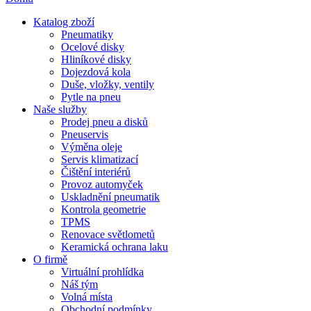
Katalog zboží
Pneumatiky
Ocelové disky
Hliníkové disky
Dojezdová kola
Duše, vložky, ventily
Pytle na pneu
Naše služby
Prodej pneu a disků
Pneuservis
Výměna oleje
Servis klimatizací
Čištění interiérů
Provoz automyček
Uskladnění pneumatik
Kontrola geometrie
TPMS
Renovace světlometů
Keramická ochrana laku
O firmě
Virtuální prohlídka
Náš tým
Volná místa
Obchodní podmínky