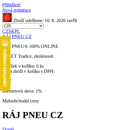
Přihlášení
Nová registrace
Zboží odešleme:
10. 8. 2026
zavřít
CZ
SK
PL
RÁJ PNEU CZ
RÁJ PNEU
®
100% ONLINE
32 LET
Tradice, zkušenosti
Položek v košíku:
0 ks
Cena zboží v košíku s DPH:
0 Kč
Internetová sleva:
1%
Maloobchodní ceny
RÁJ PNEU CZ
Domů