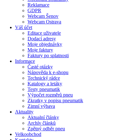
Reklamace
GDPR
Webcam Šenov
Webcam Ostrava
Váš účet
Editace uživatele
Dodací adresy
Moje objednávky
Moje faktury
Faktury po splatnosti
Informace
Časté otázky
Nápověda k e-shopu
Technický rádce
Katalogy a letáky
Testy pneumatik
Výpočet rozměrů pneu
Zkratky v popisu pneumatik
Zimní výbava
Aktuality
Aktualní články
Archív článků
Zpětný odběr pneu
Velkoobchod
Kontakty