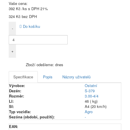
Vaše cena:
392 Kč
/ks s DPH 21%
324 Kč
bez DPH
Do košíku
-
+
Zboží odešleme:
dnes
Specifikace
Popis
Názory uživatelů
Výrobce:
Ostatní
Dezén:
S-379
Rozměr:
3.00-4/4
LI:
46 ( kg)
SI:
A4 (20 km/h)
Typ vozidla:
Agro
Sezóna (období, použití):
-
EAN: