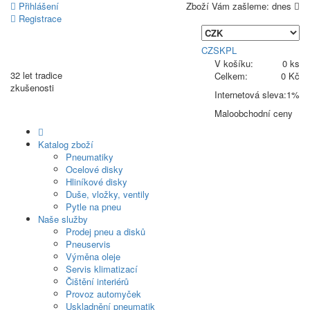
Přihlášení
Zboží Vám zašleme:
dnes
Registrace
CZ
SK
PL
V košíku:
0 ks
32 let
tradice
Celkem:
0 Kč
zkušenosti
Internetová sleva:
1%
Maloobchodní ceny
Katalog zboží
Pneumatiky
Ocelové disky
Hliníkové disky
Duše, vložky, ventily
Pytle na pneu
Naše služby
Prodej pneu a disků
Pneuservis
Výměna oleje
Servis klimatizací
Čištění interiérů
Provoz automyček
Uskladnění pneumatik