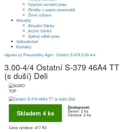
Výpočet rozměrů pneu
Zkratky v popisu pneumatik
Zimní výbava
Aktuality
Aktualní články
Archív článků
Zpětný odběr pneu
Velkoobchod
Kontakty
rájpneu.cz
Pneumatiky
Agro
-
Ostatní
S-379
3.00-4/4
3.00-4/4 Ostatní S-379 46A4 TT
(s duší) Deli
TOP
Dostupnost:
Šenov:
2 ks
Skladem 4 ks
Ostrava:
2 ks
Cena výrobce:
417 Kč