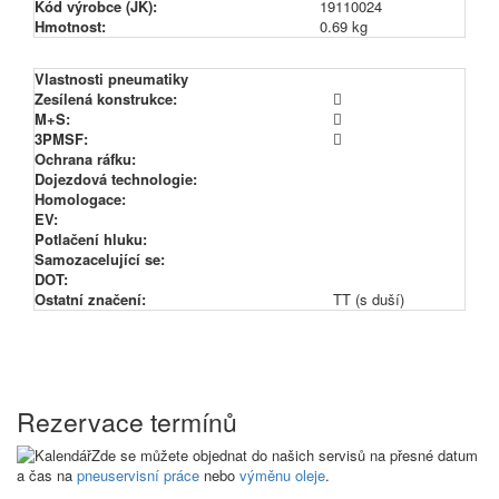
Kód výrobce (JK):
19110024
Hmotnost:
0.69 kg
Vlastnosti pneumatiky
Zesílená konstrukce:
M+S:
3PMSF:
Ochrana ráfku:
Dojezdová technologie:
Homologace:
EV:
Potlačení hluku:
Samozacelující se:
DOT:
Ostatní značení:
TT (s duší)
Rezervace termínů
Zde se můžete objednat do našich servisů na přesné datum
a čas na
pneuservisní práce
nebo
výměnu oleje
.