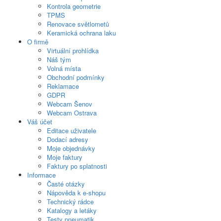
Kontrola geometrie
TPMS
Renovace světlometů
Keramická ochrana laku
O firmě
Virtuální prohlídka
Náš tým
Volná místa
Obchodní podmínky
Reklamace
GDPR
Webcam Šenov
Webcam Ostrava
Váš účet
Editace uživatele
Dodací adresy
Moje objednávky
Moje faktury
Faktury po splatnosti
Informace
Časté otázky
Nápověda k e-shopu
Technický rádce
Katalogy a letáky
Testy pneumatik