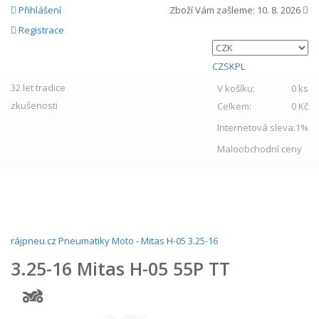
Přihlášení
Zboží Vám zašleme:
10. 8. 2026
Registrace
CZ
SK
PL
32 let
tradice
V košíku:
0 ks
zkušenosti
Celkem:
0 Kč
Internetová sleva:
1%
Maloobchodní ceny
MENU
rájpneu.cz
Pneumatiky
Moto
-
Mitas
H-05
3.25-16
3.25-16 Mitas H-05 55P TT