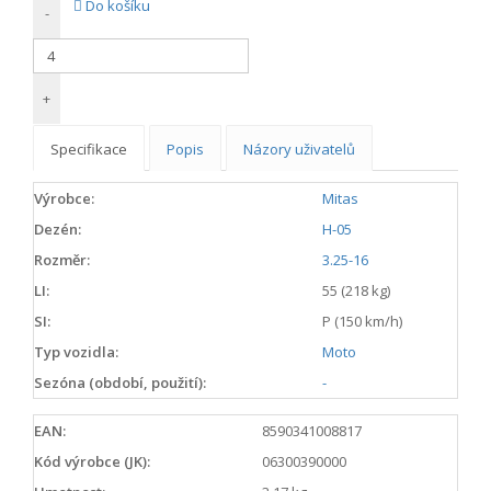
Do košíku
-
+
Specifikace
Popis
Názory uživatelů
Výrobce:
Mitas
Dezén:
H-05
Rozměr:
3.25-16
LI:
55 (218 kg)
SI:
P (150 km/h)
Typ vozidla:
Moto
Sezóna (období, použití):
-
EAN:
8590341008817
Kód výrobce (JK):
06300390000