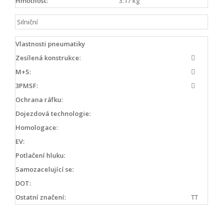
Hmotnost:
3.17 kg
Silniční
Vlastnosti pneumatiky
Zesílená konstrukce:
M+S:
3PMSF:
Ochrana ráfku:
Dojezdová technologie:
Homologace:
EV:
Potlačení hluku:
Samozacelující se:
DOT:
Ostatní značení:
TT