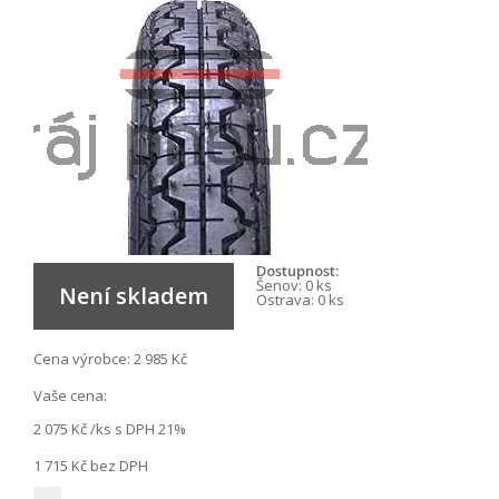
Dostupnost:
Šenov:
0 ks
Není skladem
Ostrava:
0 ks
Cena výrobce:
2 985 Kč
Vaše cena:
2 075 Kč
/ks s DPH 21%
1 715 Kč
bez DPH