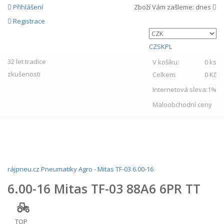
Přihlášení
Zboží Vám zašleme:
dnes
Registrace
CZ
SK
PL
32 let
tradice
V košíku:
0 ks
zkušenosti
Celkem:
0 Kč
Internetová sleva:
1%
Maloobchodní ceny
MENU
rájpneu.cz
Pneumatiky
Agro
-
Mitas
TF-03
6.00-16
6.00-16 Mitas TF-03 88A6 6PR TT
TOP