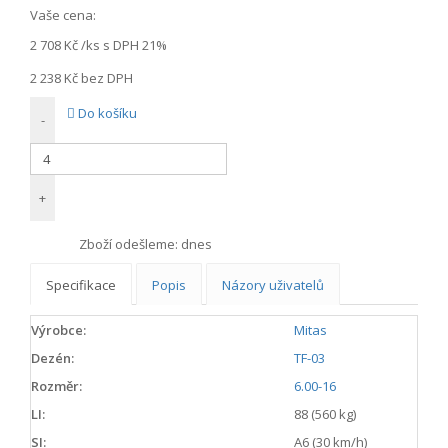
Vaše cena:
2 708 Kč
/ks s DPH 21%
2 238 Kč
bez DPH
Do košíku
-
+
Zboží odešleme:
dnes
Specifikace
Popis
Názory uživatelů
Výrobce:
Mitas
Dezén:
TF-03
Rozměr:
6.00-16
LI:
88 (560 kg)
SI:
A6 (30 km/h)