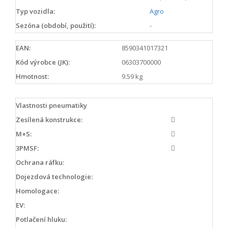
Typ vozidla:
Agro
Sezóna (období, použití):
-
EAN:
8590341017321
Kód výrobce (JK):
06303700000
Hmotnost:
9.59 kg
Vlastnosti pneumatiky
Zesílená konstrukce:
M+S:
3PMSF:
Ochrana ráfku:
Dojezdová technologie:
Homologace:
EV:
Potlačení hluku: