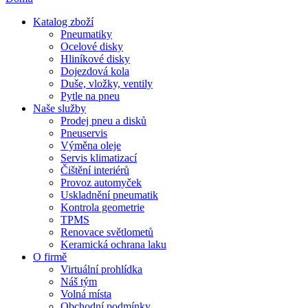
Katalog zboží
Pneumatiky
Ocelové disky
Hliníkové disky
Dojezdová kola
Duše, vložky, ventily
Pytle na pneu
Naše služby
Prodej pneu a disků
Pneuservis
Výměna oleje
Servis klimatizací
Čištění interiérů
Provoz automyček
Uskladnění pneumatik
Kontrola geometrie
TPMS
Renovace světlometů
Keramická ochrana laku
O firmě
Virtuální prohlídka
Náš tým
Volná místa
Obchodní podmínky