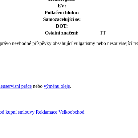
EV:
Potlačení hluku:
Samozacelující se:
DOT:
Ostatní značení:
TT
k právo nevhodné příspěvky obsahující vulgarismy nebo nesouvisející te
euservisní práce
nebo
výměnu oleje
.
od kupní smlouvy
Reklamace
Velkoobchod