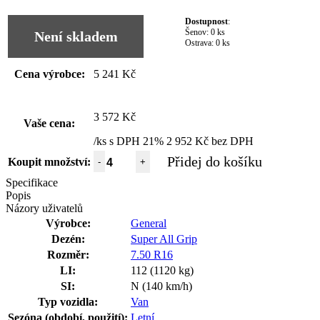
Dostupnost
:
Šenov:
0 ks
Není skladem
Ostrava:
0 ks
Cena výrobce:
5 241 Kč
3 572 Kč
Vaše cena:
/ks s DPH 21%
2 952 Kč bez DPH
Přidej do košíku
Koupit množství:
-
+
Specifikace
Popis
Názory uživatelů
Výrobce:
General
Dezén:
Super All Grip
Rozměr:
7.50 R16
LI:
112 (1120 kg)
SI:
N (140 km/h)
Typ vozidla:
Van
Sezóna (období, použití):
Letní