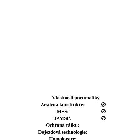
Vlastnosti pneumatiky
Zesílená konstrukce:
M+S:
3PMSF:
Ochrana ráfku:
Dojezdová technologie:
Homologace: