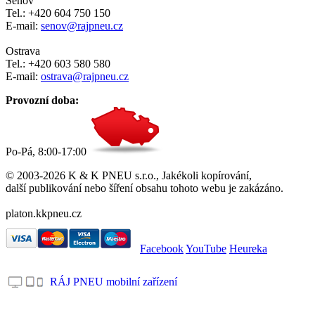
Šenov
Tel.: +420 604 750 150
E-mail:
senov@rajpneu.cz
Ostrava
Tel.: +420 603 580 580
E-mail:
ostrava@rajpneu.cz
Provozní doba:
Po-Pá, 8:00-17:00
© 2003-2026 K & K PNEU s.r.o., Jakékoli kopírování,
další publikování nebo šíření obsahu tohoto webu je zakázáno.
platon.kkpneu.cz
Facebook
YouTube
Heureka
RÁJ PNEU mobilní zařízení