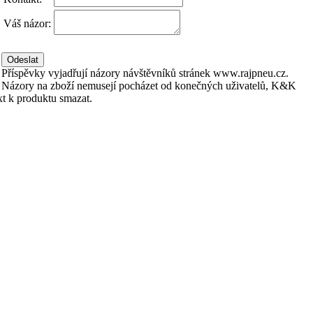
Váš názor:
Příspěvky vyjadřují názory návštěvníků stránek www.rajpneu.cz.
Názory na zboží nemusejí pocházet od konečných uživatelů, K&K
xt k produktu smazat.