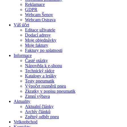
Reklamace
GDPR
Webcam Šenov
Webcam Ostrava
Váš účet
Editace uživatele
Dodací adresy
Moje objednávky
Moje faktury
Faktury po splatnosti
Informace
Časté otázky
Nápověda k e-shopu
Technický rádce
Katalogy a letáky
Testy pneumatik
Výpočet rozměrů pneu
Zkratky v popisu pneumatik
Zimní výbava
Aktuality
Aktualní články
Archív článků
Zpětný odběr pneu
Velkoobchod
Kontakty