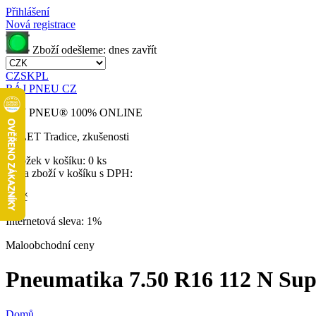
Přihlášení
Nová registrace
Zboží odešleme:
dnes
zavřít
CZ
SK
PL
RÁJ PNEU CZ
RÁJ PNEU
®
100% ONLINE
32 LET
Tradice, zkušenosti
Položek v košíku:
0 ks
Cena zboží v košíku s DPH:
0 Kč
Internetová sleva:
1%
Maloobchodní ceny
Pneumatika 7.50 R16 112 N Super
Domů