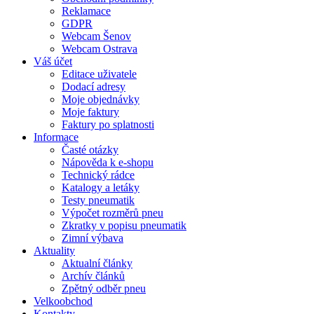
Reklamace
GDPR
Webcam Šenov
Webcam Ostrava
Váš účet
Editace uživatele
Dodací adresy
Moje objednávky
Moje faktury
Faktury po splatnosti
Informace
Časté otázky
Nápověda k e-shopu
Technický rádce
Katalogy a letáky
Testy pneumatik
Výpočet rozměrů pneu
Zkratky v popisu pneumatik
Zimní výbava
Aktuality
Aktualní články
Archív článků
Zpětný odběr pneu
Velkoobchod
Kontakty