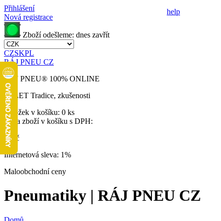
Přihlášení
help
Nová registrace
Zboží odešleme:
dnes
zavřít
CZ
SK
PL
RÁJ PNEU CZ
RÁJ PNEU
®
100% ONLINE
32 LET
Tradice, zkušenosti
Položek v košíku:
0 ks
Cena zboží v košíku s DPH:
0 Kč
Internetová sleva:
1%
Maloobchodní ceny
Pneumatiky | RÁJ PNEU CZ
Domů