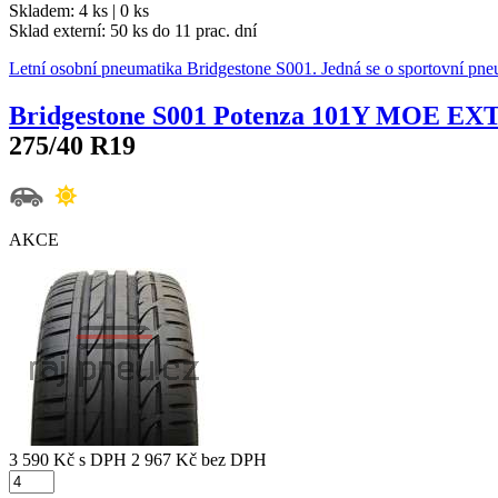
Skladem: 4 ks | 0 ks
Sklad externí:
50 ks do 11 prac. dní
Letní osobní pneumatika Bridgestone S001. Jedná se o sportovní p
Bridgestone S001 Potenza 101Y MOE E
275/40 R19
AKCE
3 590 Kč
s DPH
2 967 Kč
bez DPH