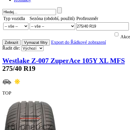
Typ vozidla
Sezóna (období, použití)
Profirozměr
Akc
Export do
Řádkové zobrazení
Zobrazit
Vymazat filtry
Řadit dle:
Westlake Z-007 ZuperAce 105Y XL MFS
275/40 R19
TOP