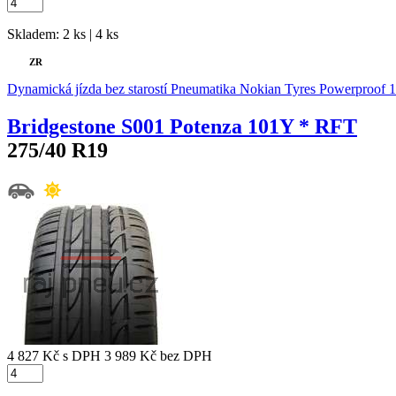
Skladem: 2 ks | 4 ks
ZR
Dynamická jízda bez starostí Pneumatika Nokian Tyres Powerproof 1 z
Bridgestone S001 Potenza 101Y * RFT
275/40 R19
4 827 Kč
s DPH
3 989 Kč
bez DPH