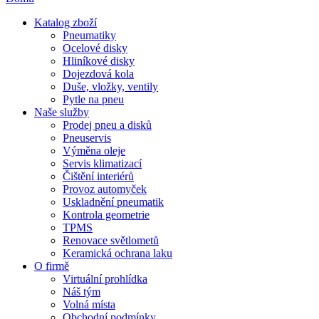
Katalog zboží
Pneumatiky
Ocelové disky
Hliníkové disky
Dojezdová kola
Duše, vložky, ventily
Pytle na pneu
Naše služby
Prodej pneu a disků
Pneuservis
Výměna oleje
Servis klimatizací
Čištění interiérů
Provoz automyček
Uskladnění pneumatik
Kontrola geometrie
TPMS
Renovace světlometů
Keramická ochrana laku
O firmě
Virtuální prohlídka
Náš tým
Volná místa
Obchodní podmínky