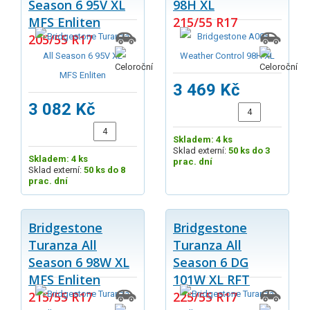
Season 6 95V XL
98H XL
MFS Enliten
215/55 R17
205/55 R17
3 469 Kč
3 082 Kč
Skladem: 4 ks
Sklad externí:
50 ks do 3
Skladem: 4 ks
prac. dní
Sklad externí:
50 ks do 8
prac. dní
Bridgestone
Bridgestone
Turanza All
Turanza All
Season 6 98W XL
Season 6 DG
MFS Enliten
101W XL RFT
215/55 R17
225/55 R17