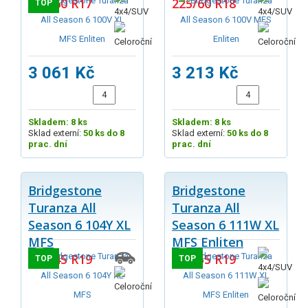
215/60 R17
225/60 R18
TOP
3 061 Kč
3 213 Kč
Skladem: 8 ks
Skladem: 8 ks
Sklad externí:
50 ks do 8
Sklad externí:
50 ks do 8
prac. dní
prac. dní
Bridgestone
Bridgestone
Turanza All
Turanza All
Season 6 104Y XL
Season 6 111W XL
MFS
MFS Enliten
255/45 R19
255/55 R19
TOP
TOP