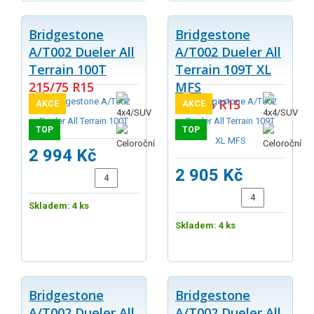
Bridgestone
Bridgestone
A/T002 Dueler All
A/T002 Dueler All
Terrain 100T
Terrain 109T XL
215/75 R15
MFS
235/75 R15
AKCE
AKCE
TOP
TOP
2 994 Kč
2 905 Kč
Skladem: 4 ks
Skladem: 4 ks
Bridgestone
Bridgestone
A/T002 Dueler All
A/T002 Dueler All