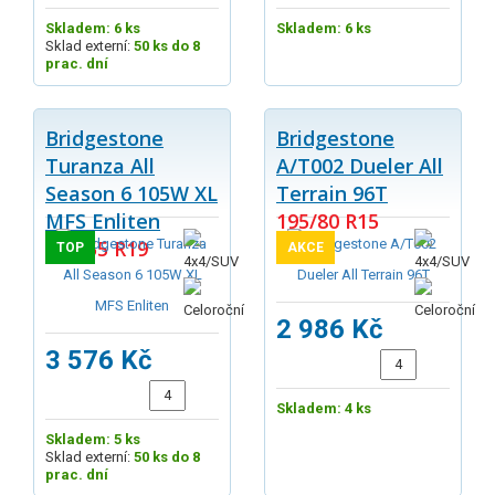
Skladem: 6 ks
Skladem: 6 ks
Sklad externí:
50 ks do 8
prac. dní
Bridgestone
Bridgestone
Turanza All
A/T002 Dueler All
Season 6 105W XL
Terrain 96T
MFS Enliten
195/80 R15
235/55 R19
TOP
AKCE
2 986 Kč
3 576 Kč
Skladem: 4 ks
Skladem: 5 ks
Sklad externí:
50 ks do 8
prac. dní