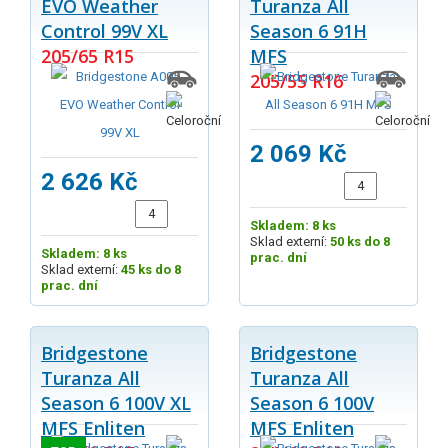
EVO Weather
Turanza All
Control 99V XL
Season 6 91H
205/65 R15
MFS
205/55 R16
2 069 Kč
2 626 Kč
Skladem: 8 ks
Sklad externí:
50 ks do 8
Skladem: 8 ks
prac. dní
Sklad externí:
45 ks do 8
prac. dní
Bridgestone
Bridgestone
Turanza All
Turanza All
Season 6 100V XL
Season 6 100V
MFS Enliten
MFS Enliten