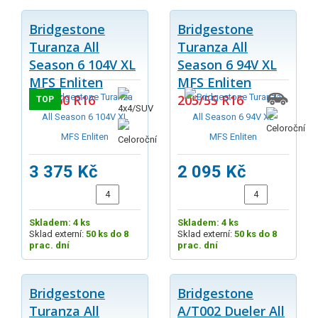
Bridgestone
Bridgestone
Turanza All
Turanza All
Season 6 104V XL
Season 6 94V XL
MFS Enliten
MFS Enliten
235/60 R16
205/55 R16
TOP
3 375 Kč
2 095 Kč
Skladem: 4 ks
Skladem: 4 ks
Sklad externí:
50 ks do 8
Sklad externí:
50 ks do 8
prac. dní
prac. dní
Bridgestone
Bridgestone
Turanza All
A/T002 Dueler All