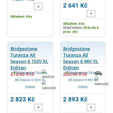
2 641 Kč
Skladem: 4 ks
Skladem: 4 ks
Sklad externí:
50 ks do 6
prac. dní
Bridgestone
Bridgestone
Turanza All
Turanza All
Season 6 102V XL
Season 6 96V XL
Enliten
Enliten
215/65 R16
205/60 R16
2 823 Kč
2 893 Kč