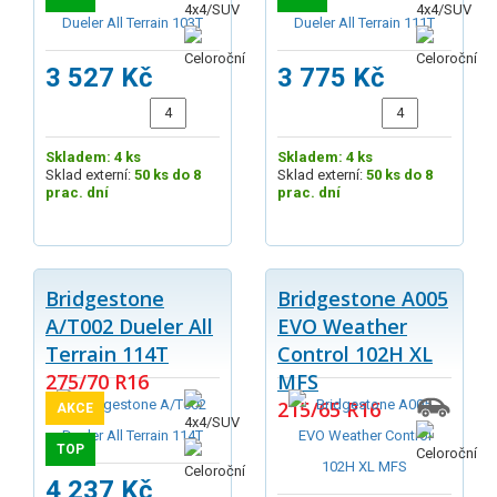
3 527 Kč
3 775 Kč
Skladem: 4 ks
Skladem: 4 ks
Sklad externí:
50 ks do 8
Sklad externí:
50 ks do 8
prac. dní
prac. dní
Bridgestone
Bridgestone A005
A/T002 Dueler All
EVO Weather
Terrain 114T
Control 102H XL
275/70 R16
MFS
215/65 R16
AKCE
TOP
4 237 Kč