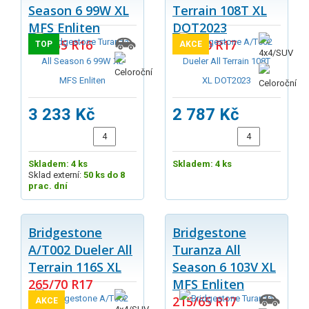
Season 6 99W XL
Terrain 108T XL
MFS Enliten
DOT2023
225/55 R16
225/70 R17
TOP
AKCE
3 233 Kč
2 787 Kč
Skladem: 4 ks
Skladem: 4 ks
Sklad externí:
50 ks do 8
prac. dní
Bridgestone
Bridgestone
A/T002 Dueler All
Turanza All
Terrain 116S XL
Season 6 103V XL
265/70 R17
MFS Enliten
215/65 R17
AKCE