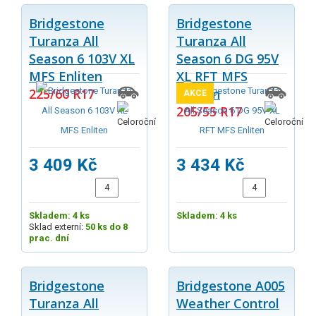
Bridgestone
Bridgestone
Turanza All
Turanza All
Season 6 103V XL
Season 6 DG 95V
MFS Enliten
XL RFT MFS
225/60 R17
Enliten
AKCE
205/55 R17
3 409 Kč
3 434 Kč
Skladem: 4 ks
Skladem: 4 ks
Sklad externí:
50 ks do 8
prac. dní
Bridgestone
Bridgestone A005
Turanza All
Weather Control