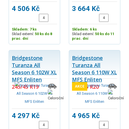
4 506 Kč
3 664 Kč
Skladem: 7 ks
Skladem: 6 ks
Sklad externí:
50 ks do 8
Sklad externí:
50 ks do 11
prac. dní
prac. dní
Bridgestone
Bridgestone
Turanza All
Turanza All
Season 6 102W XL
Season 6 110W XL
MFS Enliten
MFS Enliten
245/45 R19
275/45 R20
AKCE
4 297 Kč
4 965 Kč