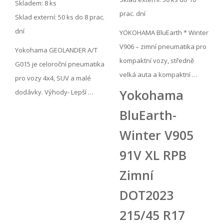
Skladem: 8 ks
prac. dní
Sklad externí:
50 ks do 8 prac.
dní
YOKOHAMA BluEarth * Winter
V906 – zimní pneumatika pro
Yokohama GEOLANDER A/T
kompaktní vozy, středně
G015 je celoroční pneumatika
velká auta a kompaktní …
pro vozy 4x4, SUV a malé
Yokohama
dodávky. Výhody- Lepší …
BluEarth-
Winter V905
91V XL RPB
Zimní
DOT2023
215/45 R17