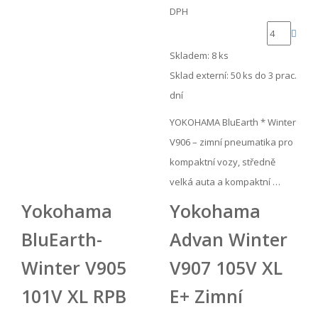
DPH
Skladem: 8 ks
Sklad externí:
50 ks do 3 prac.
dní
YOKOHAMA BluEarth * Winter
V906 – zimní pneumatika pro
kompaktní vozy, středně
velká auta a kompaktní …
Yokohama
Yokohama
BluEarth-
Advan Winter
Winter V905
V907 105V XL
101V XL RPB
E+ Zimní