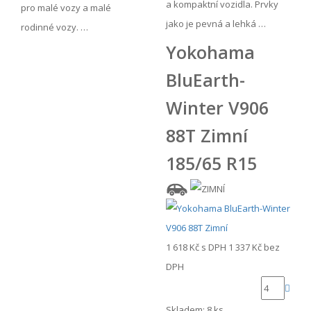
a kompaktní vozidla. Prvky
pro malé vozy a malé
jako je pevná a lehká …
rodinné vozy. …
Yokohama
BluEarth-
Winter V906
88T Zimní
185/65 R15
1 618 Kč
s DPH
1 337 Kč
bez
DPH
Skladem: 8 ks