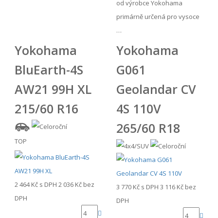
od výrobce Yokohama
primárně určená pro vysoce
…
Yokohama
Yokohama
BluEarth-4S
G061
AW21 99H XL
Geolandar CV
215/60 R16
4S 110V
265/60 R18
TOP
2 464 Kč
s DPH
2 036 Kč
bez
3 770 Kč
s DPH
3 116 Kč
bez
DPH
DPH