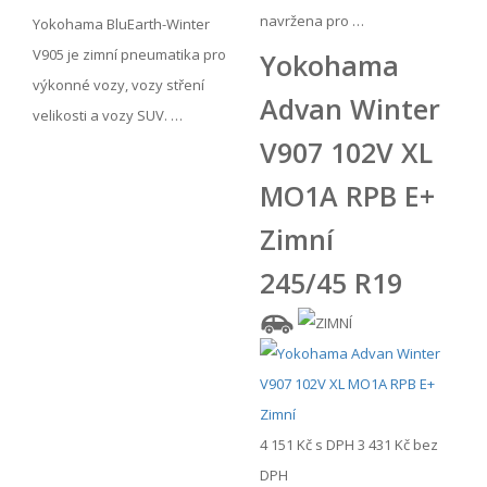
navržena pro …
Yokohama BluEarth-Winter
V905 je zimní pneumatika pro
Yokohama
výkonné vozy, vozy stření
Advan Winter
velikosti a vozy SUV. …
V907 102V XL
MO1A RPB E+
Zimní
245/45 R19
4 151 Kč
s DPH
3 431 Kč
bez
DPH