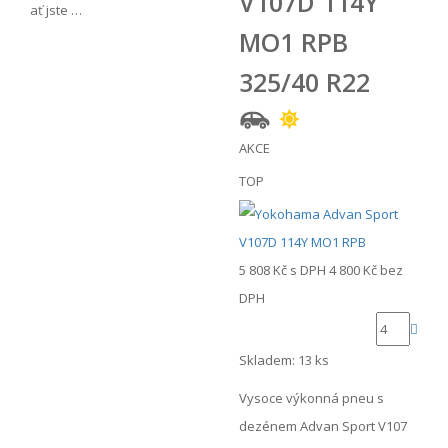
V107D 114Y
ať jste …
MO1 RPB
325/40 R22
AKCE
TOP
5 808 Kč
s DPH
4 800 Kč
bez
DPH
Skladem: 13 ks
Vysoce výkonná pneu s
dezénem Advan Sport V107