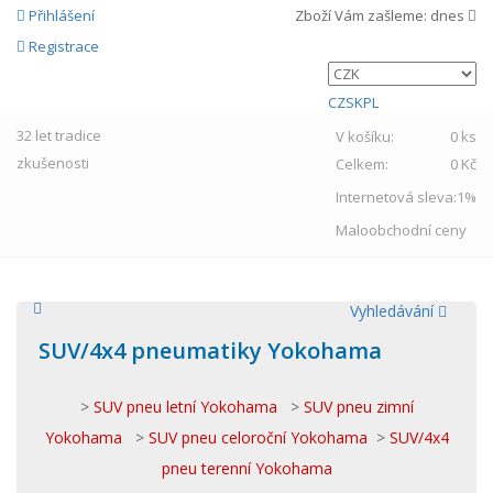
Přihlášení
Zboží Vám zašleme:
dnes
Registrace
CZ
SK
PL
32 let
tradice
V košíku:
0 ks
zkušenosti
Celkem:
0 Kč
Internetová sleva:
1%
Maloobchodní ceny
Vyhledávání
SUV/4x4 pneumatiky Yokohama
>
SUV pneu letní Yokohama
>
SUV pneu zimní
Yokohama
>
SUV pneu celoroční Yokohama
>
SUV/4x4
pneu terenní Yokohama