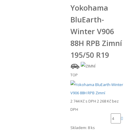
Yokohama
BluEarth-
Winter V906
88H RPB Zimní
195/50 R19
TOP
2 744 Kč
s DPH
2 268 Kč
bez
DPH
Skladem: 8 ks