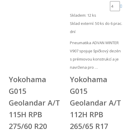
Skladem: 12 ks
Sklad externí:
50 ks do 6 prac.
dní
Pneumatika ADVAN WINTER
V907 spojuje špičkový dezén
s prémiovou konstrukcí a je
navržena pro …
Yokohama
Yokohama
G015
G015
Geolandar A/T
Geolandar A/T
115H RPB
112H RPB
275/60 R20
265/65 R17