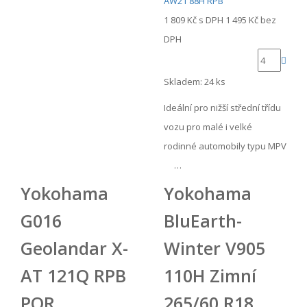
1 809 Kč
s DPH
1 495 Kč
bez
DPH
Skladem: 24 ks
Ideální pro nižší střední třídu
vozu pro malé i velké
rodinné automobily typu MPV
…
Yokohama
Yokohama
G016
BluEarth-
Geolandar X-
Winter V905
AT 121Q RPB
110H Zimní
POR
265/60 R18