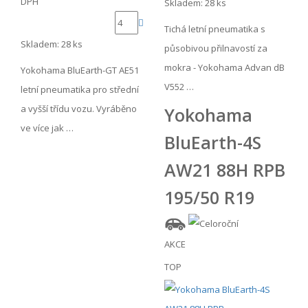
DPH
Skladem: 28 ks
Tichá letní pneumatika s
Skladem: 28 ks
působivou přilnavostí za
mokra - Yokohama Advan dB
Yokohama BluEarth-GT AE51
V552 …
letní pneumatika pro střední
a vyšší třídu vozu. Vyráběno
Yokohama
ve více jak …
BluEarth-4S
AW21 88H RPB
195/50 R19
AKCE
TOP