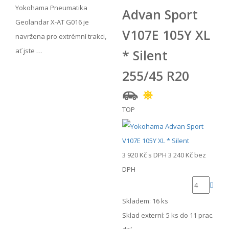
Yokohama Pneumatika
Advan Sport
Geolandar X-AT G016 je
V107E 105Y XL
navržena pro extrémní trakci,
ať jste …
* Silent
255/45 R20
TOP
3 920 Kč
s DPH
3 240 Kč
bez
DPH
Skladem: 16 ks
Sklad externí:
5 ks do 11 prac.