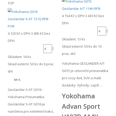
TOP
4 154 Kč
s DPH
3 433 Kč
bez
DPH
4 120 Kč
s DPH
3 405 Kč
bez
Skladem: 13 ks
DPH
Sklad externí:
50 ks do 10
prac. dní
Skladem: 14 ks
Yokohama GEOLANDER A/T
Sklad externí:
50 ks do 6 prac.
G015 je celoroční pneumatika
dní
pro vozy 4x4, SUV a malé
M+S
dodávky. Výhody- Lepší …
Geolandar X-AT G016 -
Yokohama
Yokohama Pneumatika
Geolandar X-AT G016 je
Advan Sport
navržena pro extrémní trakci,