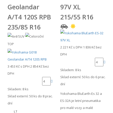
Geolandar
97V XL
A/T4 120S RPB
215/55 R16
235/85 R16
TOP
2 221 Kč
s DPH
1 836 Kč
bez
DPH
3 453 Kč
s DPH
2 854 Kč
bez
Skladem: 8 ks
DPH
Sklad externí:
50 ks do 6 prac.
dní
Skladem: 8 ks
Yokohama BluEarth-Es 32 a
Sklad externí:
50 ks do 8 prac.
ES-32A je letní pneumatika
dní
pro malé vozy a malé
LT