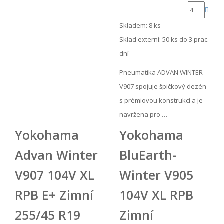
Skladem: 8 ks
Sklad externí:
50 ks do 3 prac.
dní
Pneumatika ADVAN WINTER
V907 spojuje špičkový dezén
s prémiovou konstrukcí a je
navržena pro …
Yokohama
Yokohama
Advan Winter
BluEarth-
V907 104V XL
Winter V905
RPB E+ Zimní
104V XL RPB
255/45 R19
Zimní