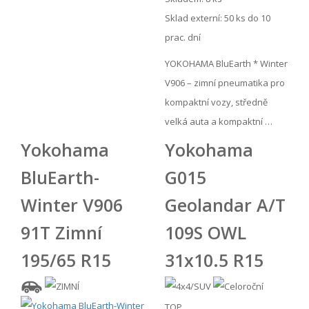
Sklad externí:
50 ks do 10
prac. dní
YOKOHAMA BluEarth * Winter
V906 – zimní pneumatika pro
kompaktní vozy, středně
velká auta a kompaktní …
Yokohama
Yokohama
BluEarth-
G015
Winter V906
Geolandar A/T
91T Zimní
109S OWL
195/65 R15
31x10.5 R15
TOP