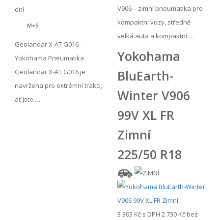
V906 – zimní pneumatika pro
dní
kompaktní vozy, středně
M+S
velká auta a kompaktní …
Geolandar X-AT G016 -
Yokohama
Yokohama Pneumatika
Geolandar X-AT G016 je
BluEarth-
navržena pro extrémní trakci,
Winter V906
ať jste …
99V XL FR
Zimní
225/50 R18
3 303 Kč
s DPH
2 730 Kč
bez