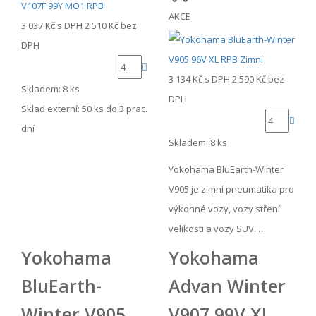
AKCE
3 037 Kč
s DPH
2 510 Kč
bez
DPH
3 134 Kč
s DPH
2 590 Kč
bez
Skladem: 8 ks
DPH
Sklad externí:
50 ks do 3 prac.
dní
Skladem: 8 ks
Yokohama BluEarth-Winter
V905 je zimní pneumatika pro
výkonné vozy, vozy stření
velikosti a vozy SUV. …
Yokohama
Yokohama
BluEarth-
Advan Winter
Winter V905
V907 99V XL