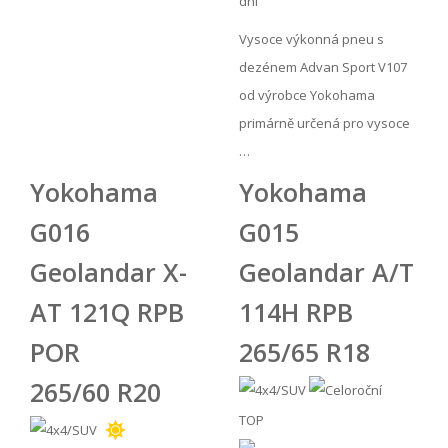
dní
Vysoce výkonná pneu s
dezénem Advan Sport V107
od výrobce Yokohama
primárně určená pro vysoce
…
Yokohama
Yokohama
G016
G015
Geolandar X-
Geolandar A/T
AT 121Q RPB
114H RPB
POR
265/65 R18
265/60 R20
TOP