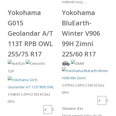
rodinné vozy. …
Yokohama
Yokohama
G015
BluEarth-
Geolandar A/T
Winter V906
113T RPB OWL
99H Zimní
255/75 R17
225/60 R17
TOP
3 079 Kč
s DPH
2 545 Kč
bez
DPH
3 548 Kč
s DPH
2 932 Kč
bez
DPH
Skladem: 8 ks
Sklad externí:
50 ks do 10