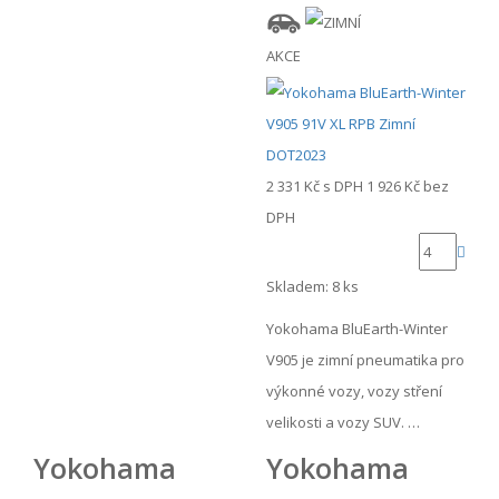
AKCE
2 331 Kč
s DPH
1 926 Kč
bez
DPH
Skladem: 8 ks
Yokohama BluEarth-Winter
V905 je zimní pneumatika pro
výkonné vozy, vozy stření
velikosti a vozy SUV. …
Yokohama
Yokohama