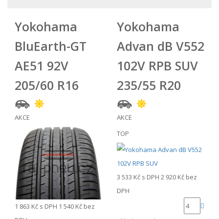
Yokohama
Yokohama
BluEarth-GT
Advan dB V552
AE51 92V
102V RPB SUV
205/60 R16
235/55 R20
AKCE
AKCE
TOP
3 533 Kč
s DPH
2 920 Kč
bez
DPH
1 863 Kč
s DPH
1 540 Kč
bez