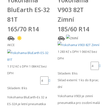
Yokohama
Yokohama
BluEarth ES-32
V903 82T
81T
Zimní
165/70 R14
185/60 R14
AKCE
1 283 Kč
s DPH
1 060 Kč
bez
DPH
1 312 Kč
s DPH
1 084 Kč
bez
DPH
Skladem: 8 ks
Sklad externí:
1 ks do 8 prac.
dní
Skladem: 8 ks
Yokohama V903 je zimní
Yokohama BluEarth-Es 32 a
pneumatika pro osobní malá
ES-32A je letní pneumatika