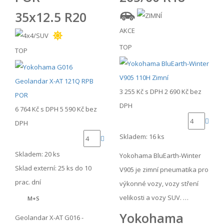
35x12.5 R20
AKCE
TOP
TOP
3 255 Kč
s DPH
2 690 Kč
bez
DPH
6 764 Kč
s DPH
5 590 Kč
bez
DPH
Skladem: 16 ks
Skladem: 20 ks
Yokohama BluEarth-Winter
Sklad externí:
25 ks do 10
V905 je zimní pneumatika pro
prac. dní
výkonné vozy, vozy stření
velikosti a vozy SUV. …
M+S
Yokohama
Geolandar X-AT G016 -