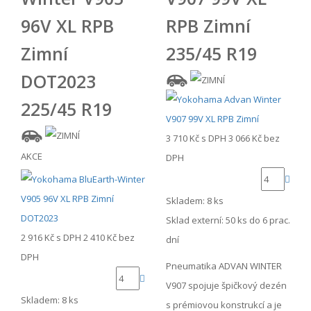
96V XL RPB
RPB Zimní
Zimní
235/45 R19
DOT2023
225/45 R19
3 710 Kč
s DPH
3 066 Kč
bez
AKCE
DPH
Skladem: 8 ks
Sklad externí:
50 ks do 6 prac.
2 916 Kč
s DPH
2 410 Kč
bez
dní
DPH
Pneumatika ADVAN WINTER
V907 spojuje špičkový dezén
Skladem: 8 ks
s prémiovou konstrukcí a je