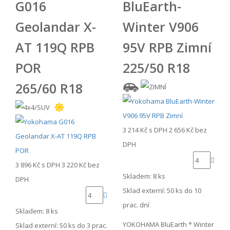
G016
BluEarth-
Geolandar X-
Winter V906
AT 119Q RPB
95V RPB Zimní
POR
225/50 R18
265/60 R18
3 214 Kč
s DPH
2 656 Kč
bez
DPH
3 896 Kč
s DPH
3 220 Kč
bez
Skladem: 8 ks
DPH
Sklad externí:
50 ks do 10
prac. dní
Skladem: 8 ks
YOKOHAMA BluEarth * Winter
Sklad externí:
50 ks do 3 prac.