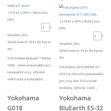
1 573 Kč
s DPH
1 300 Kč
bez
DPH
3 574 Kč
s DPH
2 954 Kč
bez
DPH
Skladem: 8 ks
Sklad externí:
50 ks do 8 prac.
Skladem: 8 ks
dní
Sklad externí:
50 ks do 8 prac.
dní
YOKOHAMA BluEarth * Winter
V906 – zimní pneumatika pro
Yokohama GEOLANDER A/T
kompaktní vozy, středně
G015 je celoroční pneumatika
velká auta a kompaktní …
pro vozy 4x4, SUV a malé
dodávky. Výhody- Lepší …
Yokohama
Yokohama
G018
BluEarth ES-32