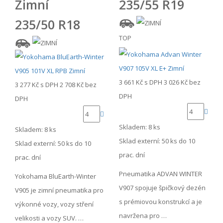
Zimní
235/55 R19
235/50 R18
TOP
3 661 Kč
s DPH
3 026 Kč
bez
3 277 Kč
s DPH
2 708 Kč
bez
DPH
DPH
Skladem: 8 ks
Skladem: 8 ks
Sklad externí:
50 ks do 10
Sklad externí:
50 ks do 10
prac. dní
prac. dní
Pneumatika ADVAN WINTER
Yokohama BluEarth-Winter
V907 spojuje špičkový dezén
V905 je zimní pneumatika pro
s prémiovou konstrukcí a je
výkonné vozy, vozy stření
navržena pro …
velikosti a vozy SUV. …