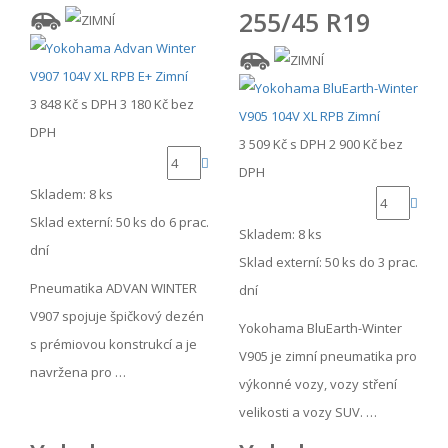
255/45 R19
3 848 Kč
s DPH
3 180 Kč
bez
DPH
3 509 Kč
s DPH
2 900 Kč
bez
DPH
Skladem: 8 ks
Sklad externí:
50 ks do 6 prac.
Skladem: 8 ks
dní
Sklad externí:
50 ks do 3 prac.
Pneumatika ADVAN WINTER
dní
V907 spojuje špičkový dezén
Yokohama BluEarth-Winter
s prémiovou konstrukcí a je
V905 je zimní pneumatika pro
navržena pro …
výkonné vozy, vozy stření
velikosti a vozy SUV. …