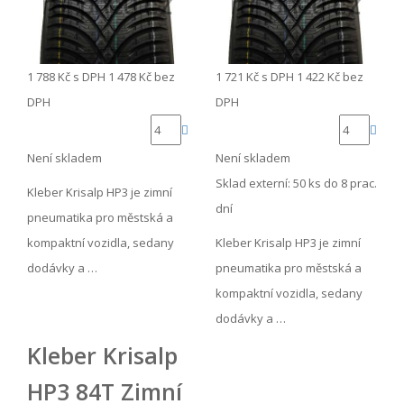
1 788 Kč
s DPH
1 478 Kč
bez
1 721 Kč
s DPH
1 422 Kč
bez
DPH
DPH
Není skladem
Není skladem
Sklad externí:
50 ks do 8 prac.
Kleber Krisalp HP3 je zimní
dní
pneumatika pro městská a
kompaktní vozidla, sedany
Kleber Krisalp HP3 je zimní
dodávky a …
pneumatika pro městská a
kompaktní vozidla, sedany
dodávky a …
Kleber Krisalp
HP3 84T Zimní