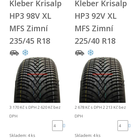
Kleber Krisalp
Kleber Krisalp
HP3 98V XL
HP3 92V XL
MFS Zimní
MFS Zimní
235/45 R18
225/40 R18
3 170 Kč
s DPH
2 620 Kč
bez
2 678 Kč
s DPH
2 213 Kč
bez
DPH
DPH
Skladem: 4 ks
Skladem: 4 ks