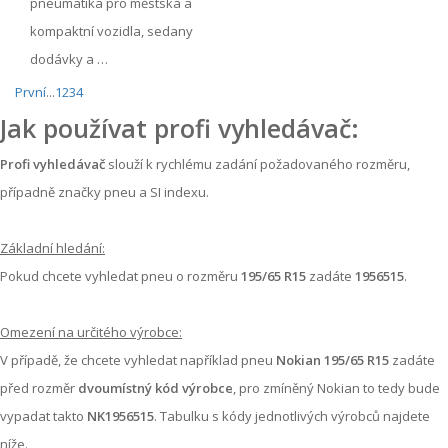
pneumatika pro městská a
kompaktní vozidla, sedany
dodávky a …
První
...
1
2
3
4
Jak používat profi vyhledávač:
Profi vyhledávač
slouží k rychlému zadání požadovaného rozměru,
případně značky pneu a SI indexu.
Základní hledání:
Pokud chcete vyhledat pneu o rozměru
195/65 R15
zadáte
1956515
.
Omezení na určitého výrobce:
V případě, že chcete vyhledat například pneu
Nokian 195/65 R15
zadáte
před rozměr
dvoumístný kód výrobce
, pro zmíněný Nokian to tedy bude
vypadat takto
NK1956515
. Tabulku s kódy jednotlivých výrobců najdete
níže.