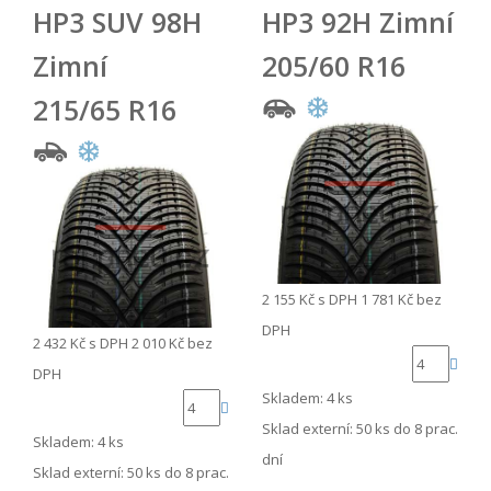
HP3 SUV 98H
HP3 92H Zimní
Zimní
205/60 R16
215/65 R16
2 155 Kč
s DPH
1 781 Kč
bez
DPH
2 432 Kč
s DPH
2 010 Kč
bez
DPH
Skladem: 4 ks
Sklad externí:
50 ks do 8 prac.
Skladem: 4 ks
dní
Sklad externí:
50 ks do 8 prac.