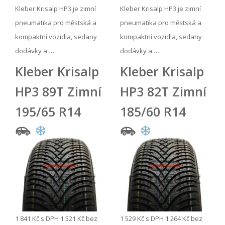
Kleber Krisalp HP3 je zimní
Kleber Krisalp HP3 je zimní
pneumatika pro městská a
pneumatika pro městská a
kompaktní vozidla, sedany
kompaktní vozidla, sedany
dodávky a …
dodávky a …
Kleber Krisalp
Kleber Krisalp
HP3 89T Zimní
HP3 82T Zimní
195/65 R14
185/60 R14
1 841 Kč
s DPH
1 521 Kč
bez
1 529 Kč
s DPH
1 264 Kč
bez