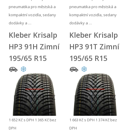
pneumatika pro městská a
pneumatika pro městská a
kompaktní vozidla, sedany
kompaktní vozidla, sedany
dodávky a …
dodávky a …
Kleber Krisalp
Kleber Krisalp
HP3 91H Zimní
HP3 91T Zimní
195/65 R15
195/65 R15
1 652 Kč
s DPH
1 365 Kč
bez
1 663 Kč
s DPH
1 374 Kč
bez
DPH
DPH