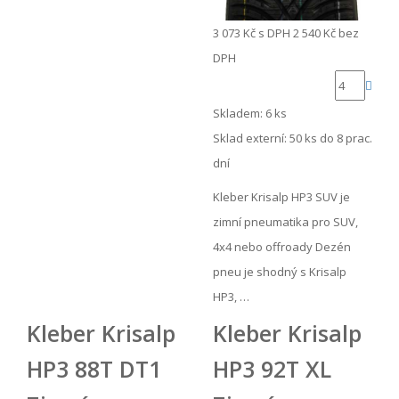
3 073 Kč
s DPH
2 540 Kč
bez
DPH
Skladem: 6 ks
Sklad externí:
50 ks do 8 prac.
dní
Kleber Krisalp HP3 SUV je
zimní pneumatika pro SUV,
4x4 nebo offroady Dezén
pneu je shodný s Krisalp
HP3, …
Kleber Krisalp
Kleber Krisalp
HP3 88T DT1
HP3 92T XL