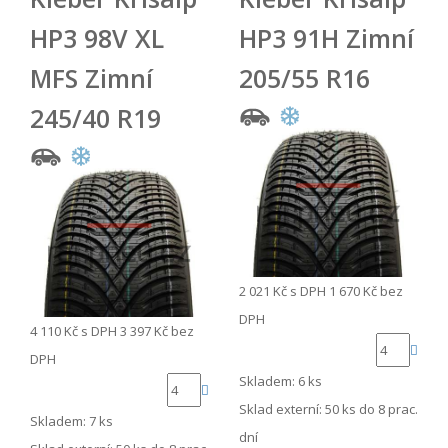
HP3 98V XL
HP3 91H Zimní
MFS Zimní
205/55 R16
245/40 R19
2 021 Kč
s DPH
1 670 Kč
bez
DPH
4 110 Kč
s DPH
3 397 Kč
bez
DPH
Skladem: 6 ks
Sklad externí:
50 ks do 8 prac.
Skladem: 7 ks
dní