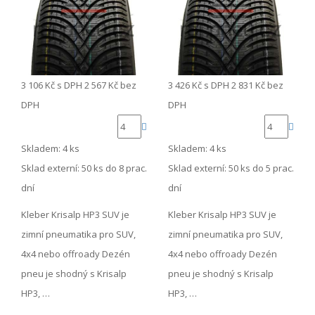
3 106 Kč
s DPH
2 567 Kč
bez
3 426 Kč
s DPH
2 831 Kč
bez
DPH
DPH
Skladem: 4 ks
Skladem: 4 ks
Sklad externí:
50 ks do 8 prac.
Sklad externí:
50 ks do 5 prac.
dní
dní
Kleber Krisalp HP3 SUV je
Kleber Krisalp HP3 SUV je
zimní pneumatika pro SUV,
zimní pneumatika pro SUV,
4x4 nebo offroady Dezén
4x4 nebo offroady Dezén
pneu je shodný s Krisalp
pneu je shodný s Krisalp
HP3, …
HP3, …