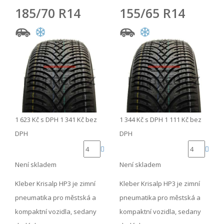
185/70 R14
155/65 R14
1 623 Kč
s DPH
1 341 Kč
bez
1 344 Kč
s DPH
1 111 Kč
bez
DPH
DPH
Není skladem
Není skladem
Kleber Krisalp HP3 je zimní
Kleber Krisalp HP3 je zimní
pneumatika pro městská a
pneumatika pro městská a
kompaktní vozidla, sedany
kompaktní vozidla, sedany