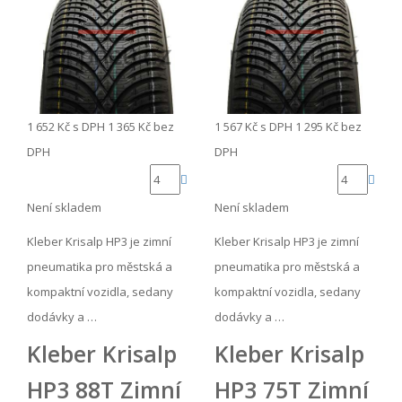
1 652 Kč
s DPH
1 365 Kč
bez
1 567 Kč
s DPH
1 295 Kč
bez
DPH
DPH
Není skladem
Není skladem
Kleber Krisalp HP3 je zimní
Kleber Krisalp HP3 je zimní
pneumatika pro městská a
pneumatika pro městská a
kompaktní vozidla, sedany
kompaktní vozidla, sedany
dodávky a …
dodávky a …
Kleber Krisalp
Kleber Krisalp
HP3 88T Zimní
HP3 75T Zimní