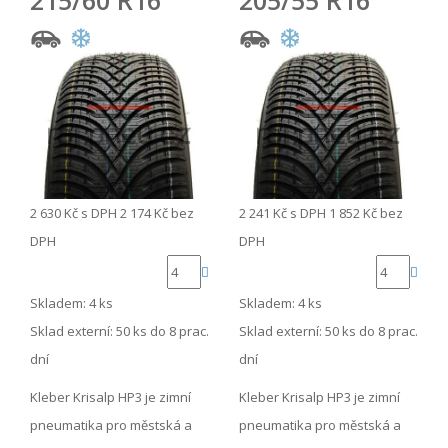
215/60 R16
205/55 R16
2 630 Kč
s DPH
2 174 Kč
bez
2 241 Kč
s DPH
1 852 Kč
bez
DPH
DPH
Skladem: 4 ks
Skladem: 4 ks
Sklad externí:
50 ks do 8 prac.
Sklad externí:
50 ks do 8 prac.
dní
dní
Kleber Krisalp HP3 je zimní
Kleber Krisalp HP3 je zimní
pneumatika pro městská a
pneumatika pro městská a