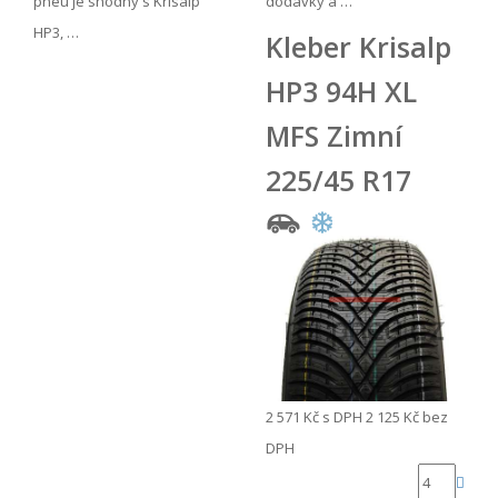
pneu je shodný s Krisalp
dodávky a …
HP3, …
Kleber Krisalp
HP3 94H XL
MFS Zimní
225/45 R17
2 571 Kč
s DPH
2 125 Kč
bez
DPH