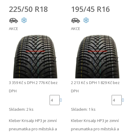
225/50 R18
195/45 R16
AKCE
AKCE
3 359 Kč
s DPH
2 776 Kč
bez
2 213 Kč
s DPH
1 829 Kč
bez
DPH
DPH
Skladem: 2 ks
Skladem: 1 ks
Kleber Krisalp HP3 je zimní
Kleber Krisalp HP3 je zimní
pneumatika pro městská a
pneumatika pro městská a