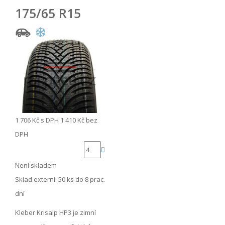
175/65 R15
1 706 Kč
s DPH
1 410 Kč
bez
DPH
Není skladem
Sklad externí:
50 ks do 8 prac.
dní
Kleber Krisalp HP3 je zimní