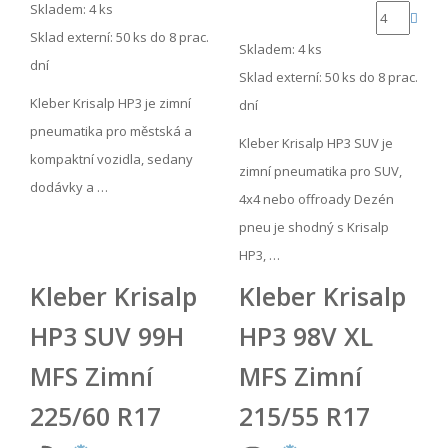
Skladem: 4 ks
Sklad externí:
50 ks do 8 prac.
Skladem: 4 ks
dní
Sklad externí:
50 ks do 8 prac.
Kleber Krisalp HP3 je zimní
dní
pneumatika pro městská a
Kleber Krisalp HP3 SUV je
kompaktní vozidla, sedany
zimní pneumatika pro SUV,
dodávky a …
4x4 nebo offroady Dezén
pneu je shodný s Krisalp
HP3, …
Kleber Krisalp
Kleber Krisalp
HP3 SUV 99H
HP3 98V XL
MFS Zimní
MFS Zimní
225/60 R17
215/55 R17