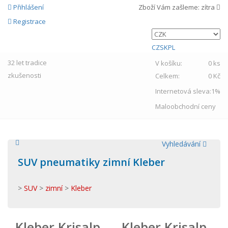
Přihlášení
Zboží Vám zašleme:
zítra
Registrace
CZ
SK
PL
32 let
tradice
V košíku:
0 ks
zkušenosti
Celkem:
0 Kč
Internetová sleva:
1%
Maloobchodní ceny
Vyhledávání
SUV pneumatiky zimní Kleber
>
SUV
>
zimní
>
Kleber
Kleber Krisalp
Kleber Krisalp