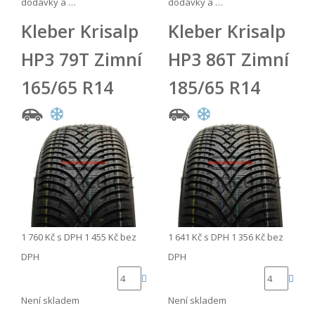
dodávky a …
dodávky a …
Kleber Krisalp
Kleber Krisalp
HP3 79T Zimní
HP3 86T Zimní
165/65 R14
185/65 R14
1 760 Kč
s DPH
1 455 Kč
bez
1 641 Kč
s DPH
1 356 Kč
bez
DPH
DPH
Není skladem
Není skladem