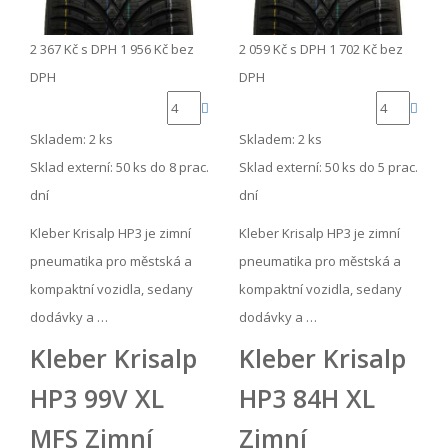
2 367 Kč
s DPH
1 956 Kč
bez
2 059 Kč
s DPH
1 702 Kč
bez
DPH
DPH
Skladem: 2 ks
Skladem: 2 ks
Sklad externí:
50 ks do 8 prac.
Sklad externí:
50 ks do 5 prac.
dní
dní
Kleber Krisalp HP3 je zimní
Kleber Krisalp HP3 je zimní
pneumatika pro městská a
pneumatika pro městská a
kompaktní vozidla, sedany
kompaktní vozidla, sedany
dodávky a …
dodávky a …
Kleber Krisalp
Kleber Krisalp
HP3 99V XL
HP3 84H XL
MFS Zimní
Zimní