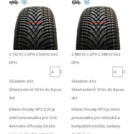
3 192 Kč
s DPH
2 638 Kč
bez
2 889 Kč
s DPH
2 388 Kč
bez
DPH
DPH
Skladem: 4 ks
Skladem: 4 ks
Sklad externí:
50 ks do 8 prac.
Sklad externí:
50 ks do 8 prac.
dní
dní
Kleber Krisalp HP3 SUV je
Kleber Krisalp HP3 je zimní
zimní pneumatika pro SUV,
pneumatika pro městská a
4x4 nebo offroady Dezén
kompaktní vozidla, sedany