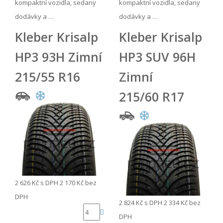
kompaktní vozidla, sedany
kompaktní vozidla, sedany
dodávky a …
dodávky a …
Kleber Krisalp
Kleber Krisalp
HP3 93H Zimní
HP3 SUV 96H
215/55 R16
Zimní
215/60 R17
2 626 Kč
s DPH
2 170 Kč
bez
DPH
2 824 Kč
s DPH
2 334 Kč
bez
DPH