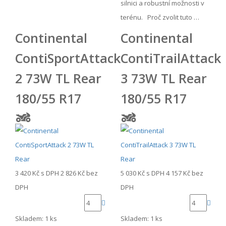
silnici a robustní možnosti v
terénu. Proč zvolit tuto …
Continental
Continental
ContiSportAttack
ContiTrailAttack
2 73W TL Rear
3 73W TL Rear
180/55 R17
180/55 R17
3 420 Kč
s DPH
2 826 Kč
bez
5 030 Kč
s DPH
4 157 Kč
bez
DPH
DPH
Skladem: 1 ks
Skladem: 1 ks