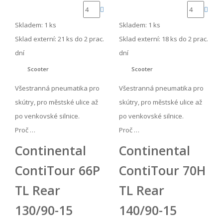
Skladem: 1 ks
Skladem: 1 ks
Sklad externí:
21 ks do 2 prac.
Sklad externí:
18 ks do 2 prac.
dní
dní
Scooter
Scooter
Všestranná pneumatika pro
Všestranná pneumatika pro
skútry, pro městské ulice až
skútry, pro městské ulice až
po venkovské silnice.
po venkovské silnice.
Proč …
Proč …
Continental
Continental
ContiTour 66P
ContiTour 70H
TL Rear
TL Rear
130/90-15
140/90-15