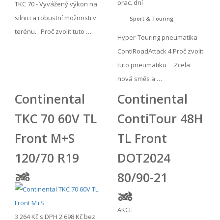
prac. dní
TKC 70 - Vyvážený výkon na
silnici a robustní možnosti v
Sport & Touring
terénu. Proč zvolit tuto …
Hyper-Touring pneumatika -
ContiRoadAttack 4 Proč zvolit
tuto pneumatiku Zcela
nová směs a …
Continental
Continental
TKC 70 60V TL
ContiTour 48H
Front M+S
TL Front
120/70 R19
DOT2024
80/90-21
AKCE
3 264 Kč
s DPH
2 698 Kč
bez