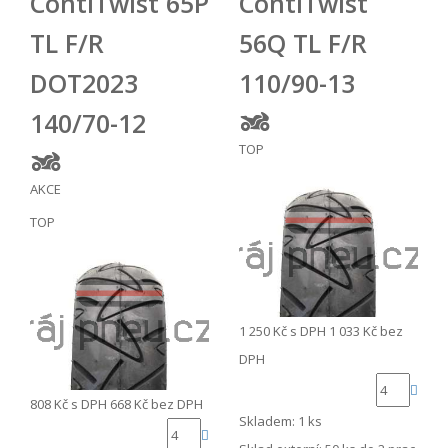
ContiTwist 65P
ContiTwist
TL F/R
56Q TL F/R
DOT2023
110/90-13
140/70-12
TOP
AKCE
TOP
1 250 Kč
s DPH
1 033 Kč
bez
DPH
808 Kč
s DPH
668 Kč
bez DPH
Skladem: 1 ks