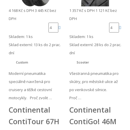
4 168 Kč
s DPH
3 445 Kč
bez
1 357 Kč
s DPH
1 121 Kč
bez
DPH
DPH
Skladem: 1 ks
Skladem: 1 ks
Sklad externí:
13 ks do 2 prac.
Sklad externí:
28 ks do 2 prac.
dní
dní
Custom
Scooter
Moderní pneumatika
Všestranná pneumatika pro
speciálně navržená pro
skútry, pro městské ulice až
cruisery a těžké cestovní
po venkovské silnice.
motocykly. Proč zvolit …
Proč …
Continental
Continental
ContiTour 67H
ContiGo! 46M