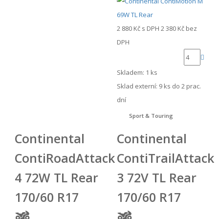
2 880 Kč
s DPH
2 380 Kč
bez
DPH
Skladem: 1 ks
Sklad externí:
9 ks do 2 prac.
dní
Sport & Touring
Continental
Continental
ContiRoadAttack
ContiTrailAttack
4 72W TL Rear
3 72V TL Rear
170/60 R17
170/60 R17