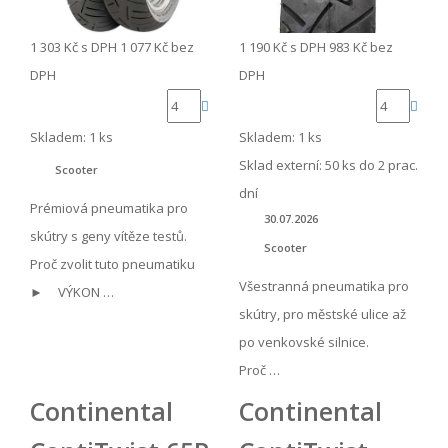
1 303 Kč
s DPH
1 077 Kč
bez
1 190 Kč
s DPH
983 Kč
bez
DPH
DPH
Skladem: 1 ks
Skladem: 1 ks
Sklad externí:
50 ks do 2 prac.
Scooter
dní
Prémiová pneumatika pro
30.07.2026
skútry s geny vítěze testů.
Scooter
Proč zvolit tuto pneumatiku
Všestranná pneumatika pro
► VÝKON …
skútry, pro městské ulice až
po venkovské silnice.
Proč …
Continental
Continental