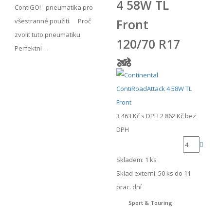
4 58W TL
ContiGO! - pneumatika pro
Front
všestranné použití. Proč
zvolit tuto pneumatiku
120/70 R17
Perfektní …
3 463 Kč
s DPH
2 862 Kč
bez
DPH
Skladem: 1 ks
Sklad externí:
50 ks do 11
prac. dní
Sport & Touring