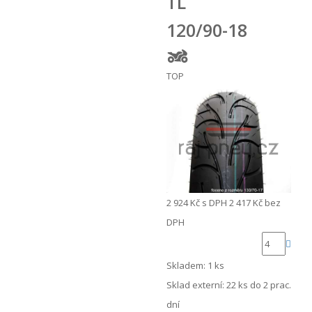
TL
120/90-18
TOP
2 924 Kč
s DPH
2 417 Kč
bez
DPH
Skladem: 1 ks
Sklad externí:
22 ks do 2 prac.
dní