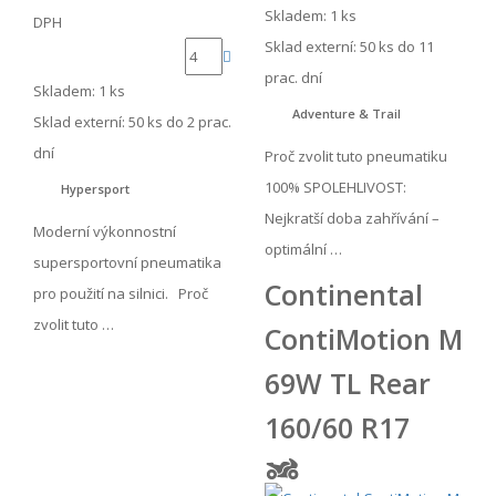
Skladem: 1 ks
DPH
Sklad externí:
50 ks do 11
prac. dní
Skladem: 1 ks
Adventure & Trail
Sklad externí:
50 ks do 2 prac.
dní
Proč zvolit tuto pneumatiku
100% SPOLEHLIVOST:
Hypersport
Nejkratší doba zahřívání –
Moderní výkonnostní
optimální …
supersportovní pneumatika
Continental
pro použití na silnici. Proč
zvolit tuto …
ContiMotion M
69W TL Rear
160/60 R17