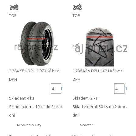
TOP
TOP
2 384 Kč
s DPH
1 970 Kč
bez
1 236 Kč
s DPH
1 021 Kč
bez
DPH
DPH
Skladem: 4 ks
Skladem: 2 ks
Sklad externí:
10 ks do 2 prac.
Sklad externí:
50 ks do 2 prac.
dní
dní
Allround & City
Scooter