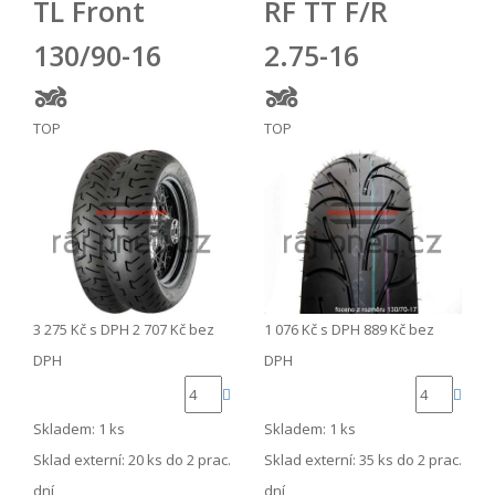
TL Front
RF TT F/R
130/90-16
2.75-16
TOP
TOP
3 275 Kč
s DPH
2 707 Kč
bez
1 076 Kč
s DPH
889 Kč
bez
DPH
DPH
Skladem: 1 ks
Skladem: 1 ks
Sklad externí:
20 ks do 2 prac.
Sklad externí:
35 ks do 2 prac.
dní
dní