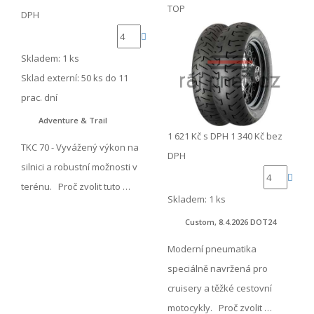
TOP
DPH
Skladem: 1 ks
Sklad externí:
50 ks do 11
prac. dní
Adventure & Trail
1 621 Kč
s DPH
1 340 Kč
bez
TKC 70 - Vyvážený výkon na
DPH
silnici a robustní možnosti v
terénu. Proč zvolit tuto …
Skladem: 1 ks
Custom, 8.4.2026 DOT24
Moderní pneumatika
speciálně navržená pro
cruisery a těžké cestovní
motocykly. Proč zvolit …