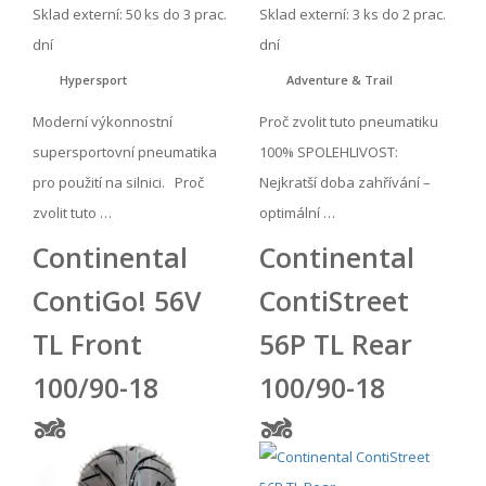
Sklad externí:
50 ks do 3 prac.
Sklad externí:
3 ks do 2 prac.
dní
dní
Hypersport
Adventure & Trail
Moderní výkonnostní
Proč zvolit tuto pneumatiku
supersportovní pneumatika
100% SPOLEHLIVOST:
pro použití na silnici. Proč
Nejkratší doba zahřívání –
zvolit tuto …
optimální …
Continental
Continental
ContiGo! 56V
ContiStreet
TL Front
56P TL Rear
100/90-18
100/90-18