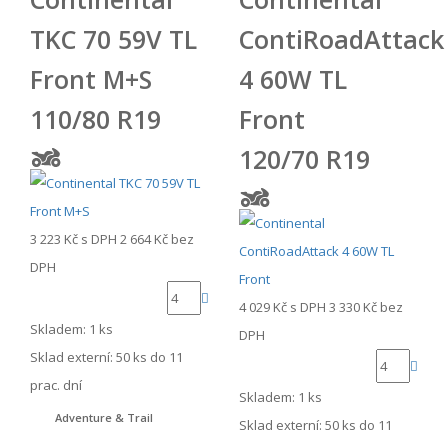
TKC 70 59V TL
ContiRoadAttack
Front M+S
4 60W TL
110/80 R19
Front
120/70 R19
3 223 Kč
s DPH
2 664 Kč
bez
DPH
4 029 Kč
s DPH
3 330 Kč
bez
Skladem: 1 ks
DPH
Sklad externí:
50 ks do 11
prac. dní
Skladem: 1 ks
Adventure & Trail
Sklad externí:
50 ks do 11