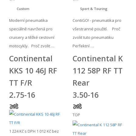
Custom
Sport & Touring
Moderní pneumatika
ContiGO! - pneumatika pro
speciálně navržená pro
všestranné použití. Proč
cruisery a těžké cestovní
zvolit tuto pneumatiku
motocykly. Proč zvolit …
Perfektní …
Continental
Continental K
KKS 10 46J RF
112 58P RF TT
TT F/R
Rear
2.75-16
3.50-16
TOP
1 224 Kč
s DPH
1 012 Kč
bez