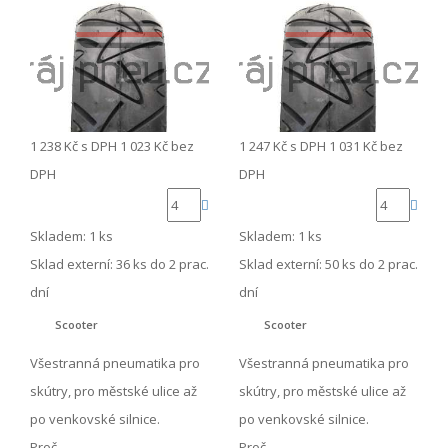
1 238 Kč
s DPH
1 023 Kč
bez
1 247 Kč
s DPH
1 031 Kč
bez
DPH
DPH
Skladem: 1 ks
Skladem: 1 ks
Sklad externí:
36 ks do 2 prac.
Sklad externí:
50 ks do 2 prac.
dní
dní
Scooter
Scooter
Všestranná pneumatika pro
Všestranná pneumatika pro
skútry, pro městské ulice až
skútry, pro městské ulice až
po venkovské silnice.
po venkovské silnice.
Proč …
Proč …