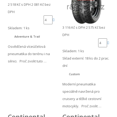
2 518 Kč
s DPH
2 081 Kč
bez
DPH
3 116 Kč
s DPH
2 575 Kč
bez
Skladem: 1 ks
DPH
Adventure & Trail
Osvědčená víceúčelová
Skladem: 1 ks
pneumatika do terénu i na
Sklad externí:
18 ks do 2 prac.
silnici. Proč zvolit tuto …
dní
Custom
Moderní pneumatika
speciálně navržená pro
cruisery a těžké cestovní
motocykly. Proč zvolit …
Continental
Continental