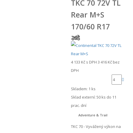
TKC 70 72V TL
Rear M+S
170/60 R17
4 133 Kč
s DPH
3 416 Kč
bez
DPH
Skladem: 1 ks
Sklad externí:
50 ks do 11
prac. dní
Adventure & Trail
TKC 70 - Vyvážený výkon na