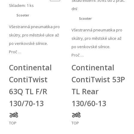
Sklad externí:
50 ks do 2 prac.
Skladem: 1 ks
dní
Scooter
Scooter
Všestranná pneumatika pro
Všestranná pneumatika pro
skútry, pro městské ulice až
skútry, pro městské ulice až
po venkovské silnice.
po venkovské silnice.
Proč …
Proč …
Continental
Continental
ContiTwist
ContiTwist 53P
63Q TL F/R
TL Rear
130/70-13
130/60-13
TOP
TOP