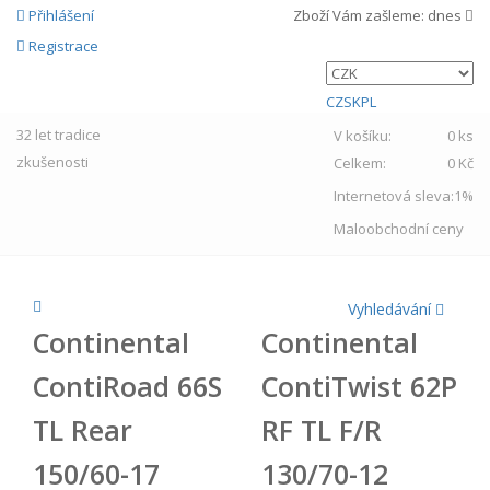
Přihlášení
Zboží Vám zašleme:
dnes
Registrace
CZ
SK
PL
32 let
tradice
V košíku:
0 ks
zkušenosti
Celkem:
0 Kč
Internetová sleva:
1%
Maloobchodní ceny
Vyhledávání
Continental
Continental
ContiRoad 66S
ContiTwist 62P
TL Rear
RF TL F/R
150/60-17
130/70-12