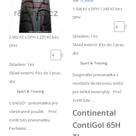
1 506 Kč
s DPH
1 245 Kč
bez
DPH
Skladem: 1 ks
2 692 Kč
s DPH
2 225 Kč
bez
Sklad externí:
8 ks do 2 prac.
DPH
dní
Sport & Touring
Skladem: 1 ks
Sklad externí:
9 ks do 2 prac.
Diagonální pneumatika s
dní
revoluční dezénovou směsí
pro lehké motocykly. Proč
Sport & Touring
zvolit tuto …
ContiGO! - pneumatika pro
Continental
všestranné použití. Proč
zvolit tuto pneumatiku
ContiGo! 65H
Perfektní …