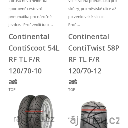
Zbrusu nová německá
Všestranná pneumatika pro
sportovně cestovní
skútry, pro městské ulice až
pneumatika pro náročné
po venkovské silnice.
jezdce. Proč zvolit tuto …
Proč …
Continental
Continental
ContiScoot 54L
ContiTwist 58P
RF TL F/R
RF TL F/R
120/70-10
120/70-12
TOP
TOP