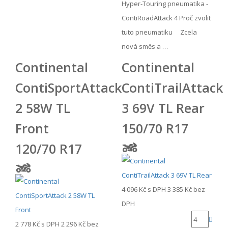
Hyper-Touring pneumatika -
ContiRoadAttack 4 Proč zvolit
tuto pneumatiku Zcela
nová směs a …
Continental
Continental
ContiSportAttack
ContiTrailAttack
2 58W TL
3 69V TL Rear
Front
150/70 R17
120/70 R17
4 096 Kč
s DPH
3 385 Kč
bez
DPH
2 778 Kč
s DPH
2 296 Kč
bez