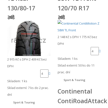
130/80-17
120/70 R17
2 148 Kč
s DPH
1 775 Kč
bez
DPH
Skladem: 1 ks
2 915 Kč
s DPH
2 409 Kč
bez
Sklad externí:
50 ks do 11
DPH
prac. dní
Sport & Touring
Skladem: 1 ks
Sklad externí:
7 ks do 2 prac.
Continental
dní
ContiRoadAttack
Sport & Touring