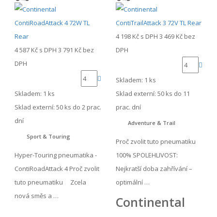
4 198 Kč
s DPH
3 469 Kč
bez
4 587 Kč
s DPH
3 791 Kč
bez
DPH
DPH
Skladem: 1 ks
Skladem: 1 ks
Sklad externí:
50 ks do 11
Sklad externí:
50 ks do 2 prac.
prac. dní
dní
Adventure & Trail
Sport & Touring
Proč zvolit tuto pneumatiku
Hyper-Touring pneumatika -
100% SPOLEHLIVOST:
ContiRoadAttack 4 Proč zvolit
Nejkratší doba zahřívání –
tuto pneumatiku Zcela
optimální …
nová směs a …
Continental