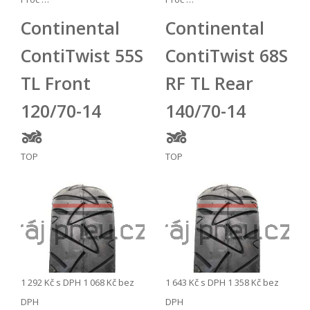
Continental
Continental
ContiTwist 55S
ContiTwist 68S
TL Front
RF TL Rear
120/70-14
140/70-14
TOP
TOP
1 292 Kč
s DPH
1 068 Kč
bez
1 643 Kč
s DPH
1 358 Kč
bez
DPH
DPH