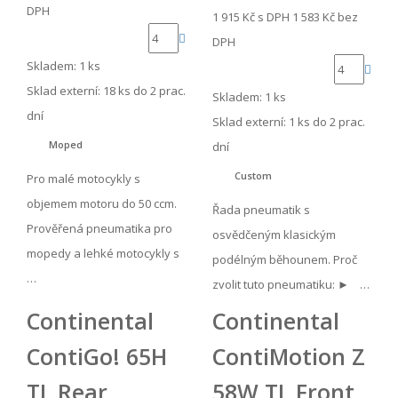
DPH
1 915 Kč
s DPH
1 583 Kč
bez
DPH
Skladem: 1 ks
Sklad externí:
18 ks do 2 prac.
Skladem: 1 ks
dní
Sklad externí:
1 ks do 2 prac.
Moped
dní
Custom
Pro malé motocykly s
objemem motoru do 50 ccm.
Řada pneumatik s
Prověřená pneumatika pro
osvědčeným klasickým
mopedy a lehké motocykly s
podélným běhounem. Proč
…
zvolit tuto pneumatiku: ► …
Continental
Continental
ContiGo! 65H
ContiMotion Z
TL Rear
58W TL Front