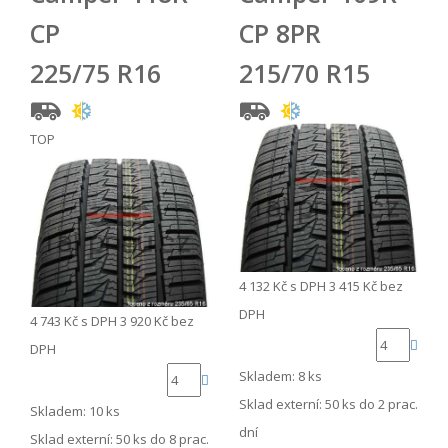
CP
CP 8PR
225/75 R16
215/70 R15
TOP
4 132 Kč
s DPH
3 415 Kč
bez
DPH
4 743 Kč
s DPH
3 920 Kč
bez
DPH
Skladem: 8 ks
Sklad externí:
50 ks do 2 prac.
Skladem: 10 ks
dní
Sklad externí:
50 ks do 8 prac.