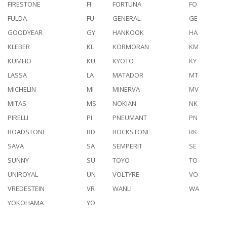
FIRESTONE
FI
FORTUNA
FO
FULDA
FU
GENERAL
GE
GOODYEAR
GY
HANKOOK
HA
KLEBER
KL
KORMORAN
KM
KUMHO
KU
KYOTO
KY
LASSA
LA
MATADOR
MT
MICHELIN
MI
MINERVA
MV
MITAS
MS
NOKIAN
NK
PIRELLI
PI
PNEUMANT
PN
ROADSTONE
RD
ROCKSTONE
RK
SAVA
SA
SEMPERIT
SE
SUNNY
SU
TOYO
TO
UNIROYAL
UN
VOLTYRE
VO
VREDESTEIN
VR
WANLI
WA
YOKOHAMA
YO