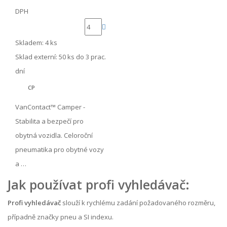
DPH
Skladem: 4 ks
Sklad externí:
50 ks do 3 prac.
dní
CP
VanContact™ Camper -
Stabilita a bezpečí pro
obytná vozidla. Celoroční
pneumatika pro obytné vozy
a …
Jak používat profi vyhledávač:
Profi vyhledávač
slouží k rychlému zadání požadovaného rozměru,
případně značky pneu a SI indexu.