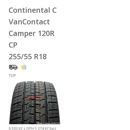
Continental C
VanContact
Camper 120R
CP
255/55 R18
TOP
6 503 Kč
s DPH
5 374 Kč
bez