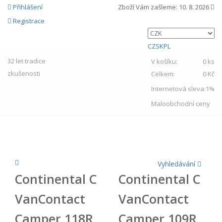
Přihlášení
Zboží Vám zašleme:
10. 8. 2026
Registrace
CZ
SK
PL
32 let
tradice
V košíku:
0 ks
zkušenosti
Celkem:
0 Kč
Internetová sleva:
1%
Maloobchodní ceny
MENU
Vyhledávání
Continental C
Continental C
VanContact
VanContact
Camper 118R
Camper 109R