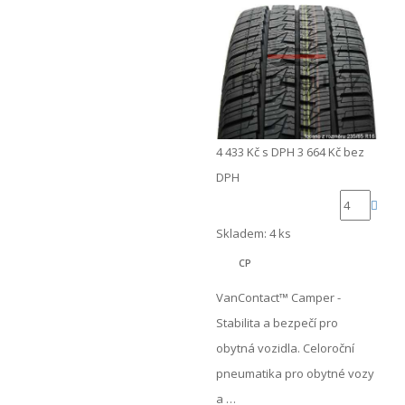
4 433 Kč
s DPH
3 664 Kč
bez
DPH
Skladem: 4 ks
CP
VanContact™ Camper -
Stabilita a bezpečí pro
obytná vozidla. Celoroční
pneumatika pro obytné vozy
a …