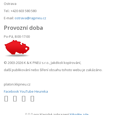
Ostrava
Tel.: +420 603 580 580
E-mail:
ostrava@rajpneu.cz
Provozní doba
Po-Pá, 8:00-17:00
© 2003-2026 K & K PNEU s.r.o., Jakékoli kopírování,
další publikování nebo šíření obsahu tohoto webu je zakázáno.
platon.kkpneu.cz
Facebook
YouTube
Heureka
pro klasické zobrazení
klikněte zde
.