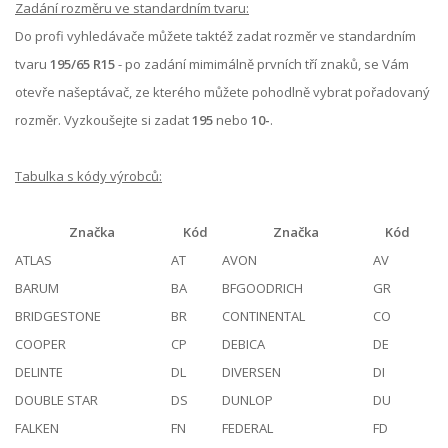
Zadání rozměru ve standardním tvaru:
Do profi vyhledávače můžete taktéž zadat rozměr ve standardním
tvaru
195/65 R15
- po zadání mimimálně prvních tří znaků, se Vám
otevře našeptávač, ze kterého můžete pohodlně vybrat pořadovaný
rozměr. Vyzkoušejte si zadat
195
nebo
10-
.
Tabulka s kódy výrobců:
Značka
Kód
Značka
Kód
ATLAS
AT
AVON
AV
BARUM
BA
BFGOODRICH
GR
BRIDGESTONE
BR
CONTINENTAL
CO
COOPER
CP
DEBICA
DE
DELINTE
DL
DIVERSEN
DI
DOUBLE STAR
DS
DUNLOP
DU
FALKEN
FN
FEDERAL
FD