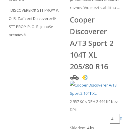
rovnováhu mezi stabilitou …
DISCOVERER® STT PRO™ P.
Cooper
O. R. Zařízení Discoverer®
STT PRO™ P. O. R. je naše
Discoverer
prémiová …
A/T3 Sport 2
104T XL
205/80 R16
2 957 Kč
s DPH
2 444 Kč
bez
DPH
Skladem: 4 ks