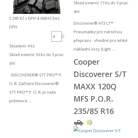
Sklad externí:
17 ks do 3 prac.
dní
5 285 Kč
s DPH
4 368 Kč
bez
Discoverer® AT3 LT™
DPH
Pneumatiky pro náročnou
přepravu - vhodné pro lehké
Skladem: 4 ks
nákladní vozy (Light …
Sklad externí:
50 ks do 3 prac.
Cooper
dní
Discoverer S/T
DISCOVERER® STT PRO™ P.
O. R. Zařízení Discoverer®
MAXX 120Q
STT PRO™ P. O. R. je naše
MFS P.O.R.
prémiová …
235/85 R16