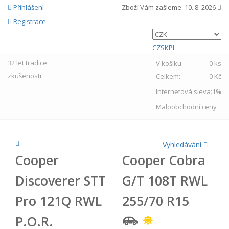
Přihlášení
Zboží Vám zašleme:
10. 8. 2026
Registrace
CZ
SK
PL
32 let
tradice
V košíku:
0 ks
zkušenosti
Celkem:
0 Kč
Internetová sleva:
1%
Maloobchodní ceny
Vyhledávání
Cooper
Cooper Cobra
Discoverer STT
G/T 108T RWL
Pro 121Q RWL
255/70 R15
P.O.R.