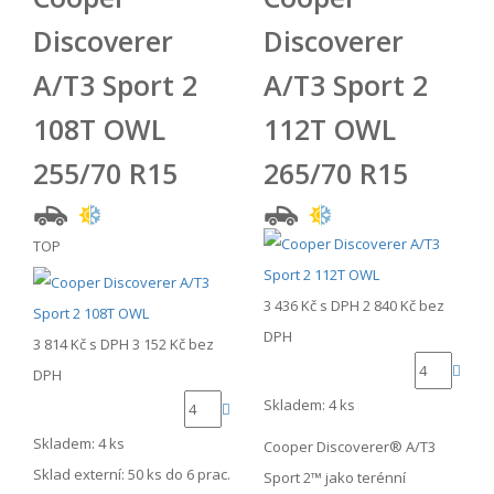
Discoverer
Discoverer
A/T3 Sport 2
A/T3 Sport 2
108T OWL
112T OWL
255/70 R15
265/70 R15
TOP
3 436 Kč
s DPH
2 840 Kč
bez
DPH
3 814 Kč
s DPH
3 152 Kč
bez
DPH
Skladem: 4 ks
Skladem: 4 ks
Cooper Discoverer® A/T3
Sklad externí:
50 ks do 6 prac.
Sport 2™ jako terénní