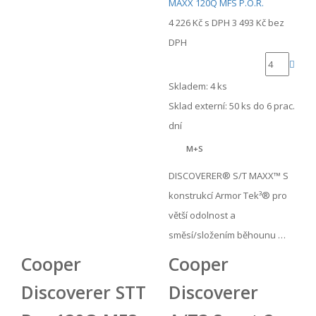
4 226 Kč
s DPH
3 493 Kč
bez
DPH
Skladem: 4 ks
Sklad externí:
50 ks do 6 prac.
dní
M+S
DISCOVERER® S/T MAXX™ S
konstrukcí Armor Tek³® pro
větší odolnost a
směsí/složením běhounu …
Cooper
Cooper
Discoverer STT
Discoverer