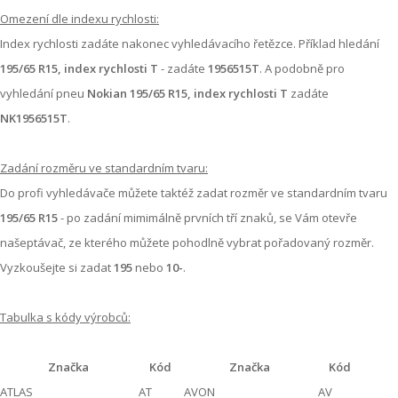
Omezení dle indexu rychlosti:
Index rychlosti zadáte nakonec vyhledávacího řetězce. Příklad hledání
195/65 R15, index rychlosti T
- zadáte
1956515T
. A podobně pro
vyhledání pneu
Nokian 195/65 R15, index rychlosti T
zadáte
NK1956515T
.
Zadání rozměru ve standardním tvaru:
Do profi vyhledávače můžete taktéž zadat rozměr ve standardním tvaru
195/65 R15
- po zadání mimimálně prvních tří znaků, se Vám otevře
našeptávač, ze kterého můžete pohodlně vybrat pořadovaný rozměr.
Vyzkoušejte si zadat
195
nebo
10-
.
Tabulka s kódy výrobců:
Značka
Kód
Značka
Kód
ATLAS
AT
AVON
AV