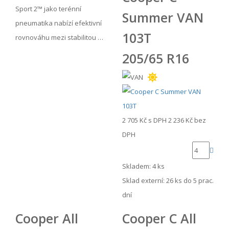
Sport 2™ jako terénní
Summer VAN
pneumatika nabízí efektivní
103T
rovnováhu mezi stabilitou …
205/65 R16
2 705 Kč
s DPH
2 236 Kč
bez
DPH
Skladem: 4 ks
Sklad externí:
26 ks do 5 prac.
dní
Cooper All
Cooper C All