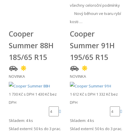
všechny celoroční podmínky
Nový běhoun ve tvaru rybí
kosti …
Cooper
Cooper
Summer 88H
Summer 91H
185/65 R15
195/65 R15
NOVINKA
NOVINKA
1 730 Kč
s DPH
1 430 Kč
bez
1 612 Kč
s DPH
1 332 Kč
bez
DPH
DPH
Skladem: 4 ks
Skladem: 4 ks
Sklad externí:
50 ks do 3 prac.
Sklad externí:
50 ks do 3 prac.