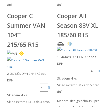
dní
dní
Cooper C
Cooper All
Summer VAN
Season 88V XL
104T
185/60 R15
215/65 R15
1 944 Kč
s DPH
1 607 Kč
bez
DPH
2 957 Kč
s DPH
2 444 Kč
bez
Skladem: 4 ks
DPH
Sklad externí:
50 ks do 5 prac.
dní
Skladem: 4 ks
Moderní design běhounu pro
Sklad externí:
13 ks do 3 prac.