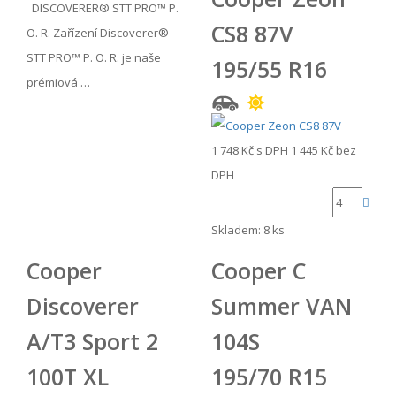
DISCOVERER® STT PRO™ P.
CS8 87V
O. R. Zařízení Discoverer®
STT PRO™ P. O. R. je naše
195/55 R16
prémiová …
1 748 Kč
s DPH
1 445 Kč
bez
DPH
Skladem: 8 ks
Cooper
Cooper C
Discoverer
Summer VAN
A/T3 Sport 2
104S
100T XL
195/70 R15