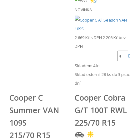
NOVINKA
2 669 Kč
s DPH
2 206 Kč
bez
DPH
Skladem: 4 ks
Sklad externí:
28 ks do 3 prac.
dní
Cooper C
Cooper Cobra
Summer VAN
G/T 100T RWL
109S
225/70 R15
215/70 R15