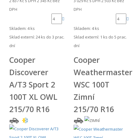
2 837 Kč
s DPH
2 345 Kč
bez
3 029 Kč
s DPH
2 503 Kč
bez
DPH
DPH
Skladem: 4 ks
Skladem: 4 ks
Sklad externí:
24 ks do 3 prac.
Sklad externí:
1 ks do 5 prac.
dní
dní
Cooper
Cooper
Discoverer
Weathermaster
A/T3 Sport 2
WSC 100T
100T XL OWL
Zimní
215/70 R16
215/70 R16