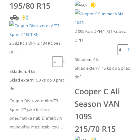
195/80 R15
2 095 Kč
s DPH
1 731 Kč
bez
DPH
2 582 Kč
s DPH
2 134 Kč
bez
DPH
Skladem: 4 ks
Sklad externí:
15 ks do 5 prac.
Skladem: 4 ks
dní
Sklad externí:
50 ks do 3 prac.
Cooper C All
dní
Cooper Discoverer® A/T3
Season VAN
Sport 2™ jako terénní
109S
pneumatika nabízí efektivní
215/70 R15
rovnováhu mezi stabilitou …