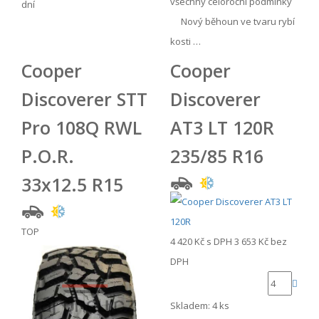
všechny celoroční podmínky
dní
Nový běhoun ve tvaru rybí
kosti …
Cooper
Cooper
Discoverer STT
Discoverer
Pro 108Q RWL
AT3 LT 120R
P.O.R.
235/85 R16
33x12.5 R15
TOP
4 420 Kč
s DPH
3 653 Kč
bez
DPH
Skladem: 4 ks