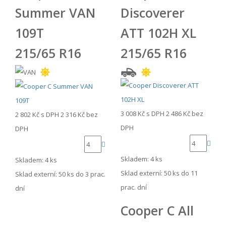
Summer VAN
Discoverer
109T
ATT 102H XL
215/65 R16
215/65 R16
3 008 Kč
s DPH
2 486 Kč
bez
2 802 Kč
s DPH
2 316 Kč
bez
DPH
DPH
Skladem: 4 ks
Skladem: 4 ks
Sklad externí:
50 ks do 11
Sklad externí:
50 ks do 3 prac.
prac. dní
dní
Cooper C All