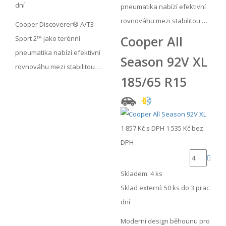
dní
pneumatika nabízí efektivní
rovnováhu mezi stabilitou …
Cooper Discoverer® A/T3
Cooper All
Sport 2™ jako terénní
pneumatika nabízí efektivní
Season 92V XL
rovnováhu mezi stabilitou …
185/65 R15
1 857 Kč
s DPH
1 535 Kč
bez
DPH
Skladem: 4 ks
Sklad externí:
50 ks do 3 prac.
dní
Moderní design běhounu pro