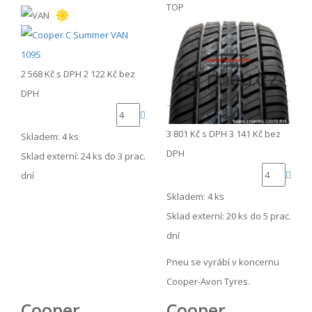
TOP
2 568 Kč
s DPH
2 122 Kč
bez
DPH
3 801 Kč
s DPH
3 141 Kč
bez
Skladem: 4 ks
DPH
Sklad externí:
24 ks do 3 prac.
dní
Skladem: 4 ks
Sklad externí:
20 ks do 5 prac.
dní
Pneu se vyrábí v koncernu
Cooper-Avon Tyres.
Cooper
Cooper