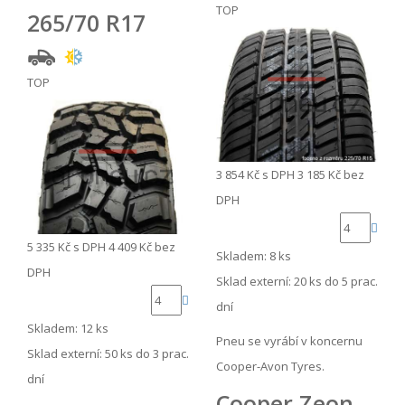
TOP
265/70 R17
TOP
3 854 Kč
s DPH
3 185 Kč
bez
DPH
5 335 Kč
s DPH
4 409 Kč
bez
Skladem: 8 ks
DPH
Sklad externí:
20 ks do 5 prac.
dní
Skladem: 12 ks
Pneu se vyrábí v koncernu
Sklad externí:
50 ks do 3 prac.
Cooper-Avon Tyres.
dní
Cooper Zeon