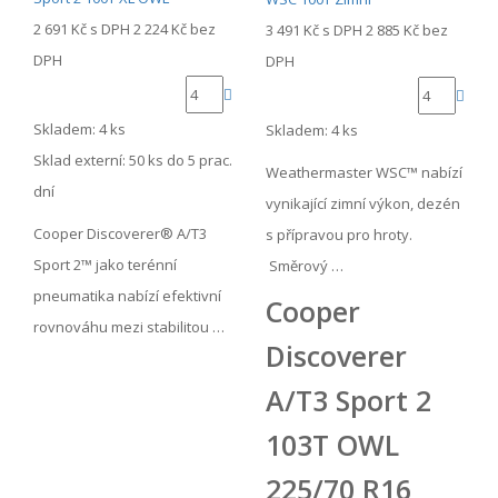
2 691 Kč
s DPH
2 224 Kč
bez
3 491 Kč
s DPH
2 885 Kč
bez
DPH
DPH
Skladem: 4 ks
Skladem: 4 ks
Sklad externí:
50 ks do 5 prac.
Weathermaster WSC™ nabízí
dní
vynikající zimní výkon, dezén
Cooper Discoverer® A/T3
s přípravou pro hroty.
Sport 2™ jako terénní
Směrový …
pneumatika nabízí efektivní
Cooper
rovnováhu mezi stabilitou …
Discoverer
A/T3 Sport 2
103T OWL
225/70 R16