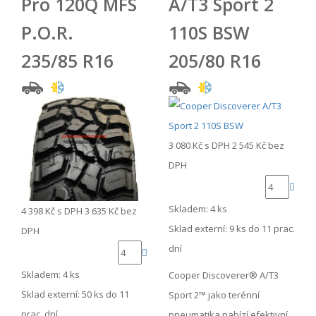
Pro 120Q MFS
A/T3 Sport 2
P.O.R.
110S BSW
235/85 R16
205/80 R16
3 080 Kč
s DPH
2 545 Kč
bez
DPH
Skladem: 4 ks
4 398 Kč
s DPH
3 635 Kč
bez
Sklad externí:
9 ks do 11 prac.
DPH
dní
Skladem: 4 ks
Cooper Discoverer® A/T3
Sklad externí:
50 ks do 11
Sport 2™ jako terénní
prac. dní
pneumatika nabízí efektivní