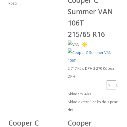
kosti …
Summer VAN
106T
215/65 R16
2 747 Kč
s DPH
2 270 Kč
bez
DPH
Skladem: 4 ks
Sklad externí:
22 ks do 3 prac.
dní
Cooper C
Cooper