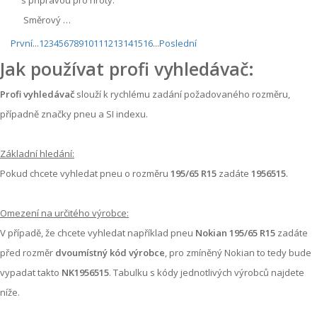
Směrový …
První
...
1
2
3
4
5
6
7
8
9
10
11
12
13
14
15
16
...
Poslední
Jak používat profi vyhledávač:
Profi vyhledávač
slouží k rychlému zadání požadovaného rozměru,
případně značky pneu a SI indexu.
Základní hledání:
Pokud chcete vyhledat pneu o rozměru
195/65 R15
zadáte
1956515
.
Omezení na určitého výrobce:
V případě, že chcete vyhledat například pneu
Nokian 195/65 R15
zadáte
před rozměr
dvoumístný kód výrobce
, pro zmíněný Nokian to tedy bude
vypadat takto
NK1956515
. Tabulku s kódy jednotlivých výrobců najdete
níže.