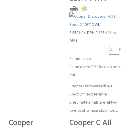
2 859 Kč
s DPH
2 363 Kč
bez
DPH
Skladem: 4 ks
Sklad externí:
50 ks do 6 prac.
dní
Cooper Discoverer® A/T3
Sport 2™ jako terénní
pneumatika nabízí efektivní
rovnováhu mezi stabilitou …
Cooper
Cooper C All