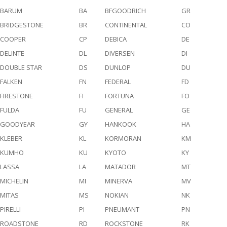
BARUM
BA
BFGOODRICH
GR
BRIDGESTONE
BR
CONTINENTAL
CO
COOPER
CP
DEBICA
DE
DELINTE
DL
DIVERSEN
DI
DOUBLE STAR
DS
DUNLOP
DU
FALKEN
FN
FEDERAL
FD
FIRESTONE
FI
FORTUNA
FO
FULDA
FU
GENERAL
GE
GOODYEAR
GY
HANKOOK
HA
KLEBER
KL
KORMORAN
KM
KUMHO
KU
KYOTO
KY
LASSA
LA
MATADOR
MT
MICHELIN
MI
MINERVA
MV
MITAS
MS
NOKIAN
NK
PIRELLI
PI
PNEUMANT
PN
ROADSTONE
RD
ROCKSTONE
RK