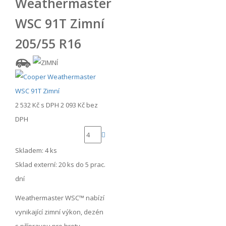
Weathermaster
WSC 91T Zimní
205/55 R16
2 532 Kč
s DPH
2 093 Kč
bez
DPH
Skladem: 4 ks
Sklad externí:
20 ks do 5 prac.
dní
Weathermaster WSC™ nabízí
vynikající zimní výkon, dezén
s přípravou pro hroty.