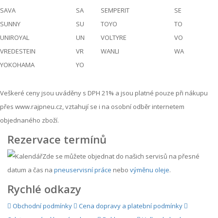
SAVA
SA
SEMPERIT
SE
SUNNY
SU
TOYO
TO
UNIROYAL
UN
VOLTYRE
VO
VREDESTEIN
VR
WANLI
WA
YOKOHAMA
YO
Veškeré ceny jsou uváděny s DPH 21% a jsou platné pouze při nákupu
přes www.rajpneu.cz, vztahují se i na osobní odběr internetem
objednaného zboží.
Rezervace termínů
Zde se můžete objednat do našich servisů na přesné
datum a čas na
pneuservisní práce
nebo
výměnu oleje
.
Rychlé odkazy
Obchodní podmínky
Cena dopravy a platební podmínky